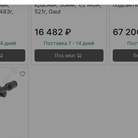
ная,
красная, 30мм, 1/2 МОА,
подсветк
483г,
521г, Gaut
16 482 ₽
67 20
14 дней
Поставка 7 - 14 дней
Пост
Под заказ
По