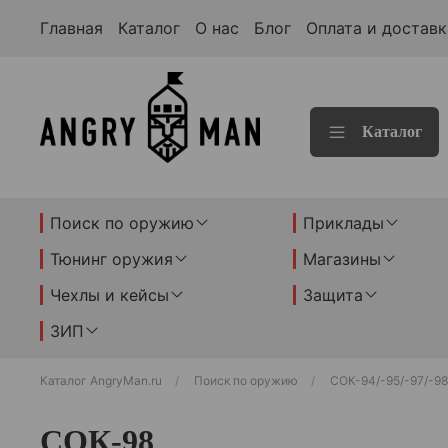
Главная
Каталог
О нас
Блог
Оплата и доставк
Каталог
Поиск по оружию
Приклады
Тюнинг оружия
Магазины
Чехлы и кейсы
Защита
ЗИП
Каталог AngryMan.ru
Поиск по оружию
СОК-94/-95/-97/-98
СОК-98