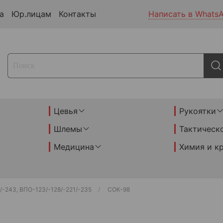
а
Юр.лицам
Контакты
Написать в Whats
Цевья
Рукоятки
Шлемы
Тактическ
Медицина
Химия и к
/-243, ВПО-123/-128/-221/-235
СОК-98