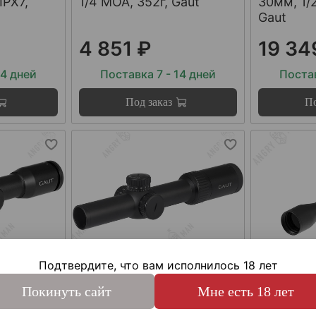
IPX7,
1/4 МОА, 352г, Gaut
30мм, 1/
Gaut
4 851 ₽
19 34
14 дней
Поставка 7 - 14 дней
Постав
Под заказ
По
Подтвердите, что вам исполнилось 18 лет
арт.
N1424-92
арт.
ASL3185
Покинуть сайт
Мне есть 18 лет
x36,
Прицел Nephrite 1-4x24,
Оптическ
t),
сетка 92, подсветка
3-18x50 