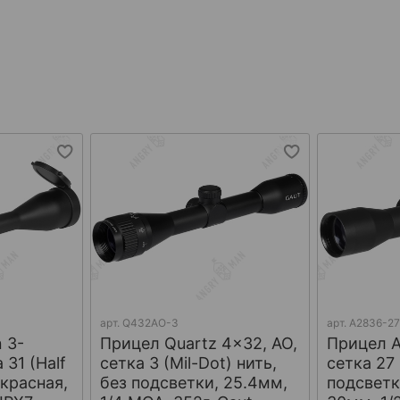
арт.
Q432AO-3
арт.
A2836-2
 3-
Прицел Quartz 4x32, AO,
Прицел A
 31 (Half
сетка 3 (Mil-Dot) нить,
сетка 27 
 красная,
без подсветки, 25.4мм,
подсветк