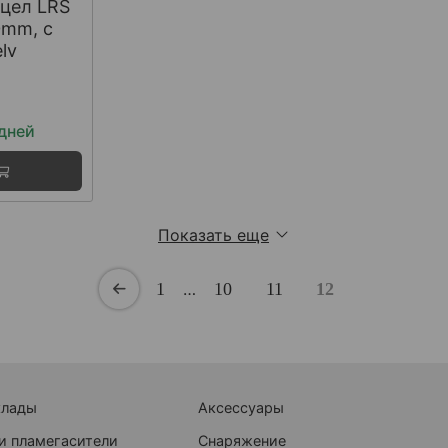
цел LRS
0mm, с
lv
 дней
Показать еще
1
…
10
11
12
клады
Аксессуары
и пламегасители
Снаряжение