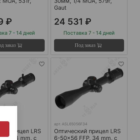
2 МОА, 531г,
30мм, 1/4 МОА, 579г,
Gaut
9 ₽
24 531 ₽
ка 7 - 14 дней
Поставка 7 - 14 дней
д заказ
Под заказ
0F34
арт.
ASL65056F34
ий прицел LRS
Оптический прицел LRS
FFP, 34 mm, с
6-50x56 FFP, 34 mm, с