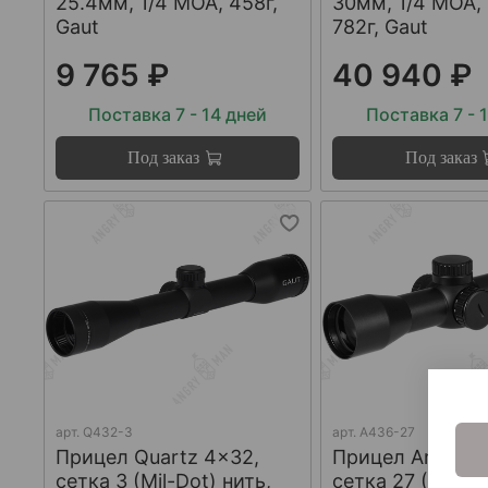
25.4мм, 1/4 МОА, 458г,
30мм, 1/4 МОА, 
Gaut
782г, Gaut
9 765 ₽
40 940 ₽
Поставка 7 - 14 дней
Поставка 7 - 
Под заказ
Под заказ
арт.
Q432-3
арт.
A436-27
Прицел Quartz 4x32,
Прицел Amber 4
сетка 3 (Mil-Dot) нить,
сетка 27 (Mil-Do