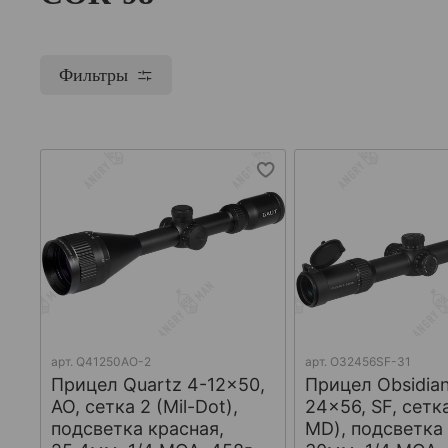
Фильтры
арт.
Q41250AO-2
арт.
O32456SF-31
Прицел Quartz 4-12x50,
Прицел Obsidian
AO, сетка 2 (Mil-Dot),
24x56, SF, сетка
подсветка красная,
MD), подсветка