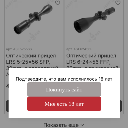
арт.
ASL52556S
арт.
ASL62456F
Оптический прицел
Оптический прицел
LRS 5-25x56 SFP,
LRS 6-24x56 FFP,
30mm, с подсветкой
30mm, с подсветкой
Artelv
Artelv
Подтвердите, что вам исполнилось 18 лет
44 100 ₽
49 613 ₽
Покинуть сайт
Поставка 7 дней
Поставка 7 дней
Мне есть 18 лет
Под заказ
Под заказ
Показать еще