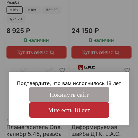
Резьба
М15х1
М18х1
1/2"-20
1/2"-28
8 925 ₽
24 150 ₽
В наличии
В наличии
Купить сейчас
Купить сейчас
Подтвердите, что вам исполнилось 18 лет
Покинуть сайт
Мне есть 18 лет
арт.
КА-Д-1
арт.
#LAC0141
Пламегаситель One,
Деформируемая
калибр 5.45, резьба
шайба ДТК, L.A.C.