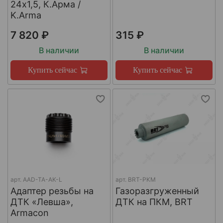
24х1,5, К.Арма /
K.Arma
7 820 ₽
315 ₽
В наличии
В наличии
Купить сейчас
Купить сейчас
арт.
AAD-TA-AK-L
арт.
BRT-PKM
Адаптер резьбы на
Газоразгруженный
ДТК «Левша»,
ДТК на ПКМ, BRT
Armacon