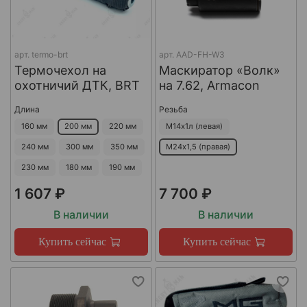
арт.
termo-brt
арт.
AAD-FH-W3
Термочехол на
Маскиратор «Волк»
охотничий ДТК, BRT
на 7.62, Armacon
Длина
Резьба
160 мм
200 мм
220 мм
М14х1л (левая)
240 мм
300 мм
350 мм
М24х1,5 (правая)
230 мм
180 мм
190 мм
1 607 ₽
7 700 ₽
В наличии
В наличии
Купить сейчас
Купить сейчас