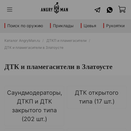
Поиск по оружию
Приклады
Цевья
Рукоятки
Каталог AngryMan.ru
ДТКП и пламегасители
ДТК и пламегасители в Златоусте
ДТК и пламегасители в Златоусте
Саундмодераторы,
ДТК открытого
ДТКП и ДТК
типа (17 шт.)
закрытого типа
(202 шт.)