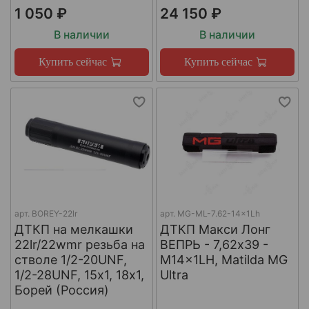
1 050 ₽
24 150 ₽
В наличии
В наличии
Купить сейчас
Купить сейчас
арт.
BOREY-22lr
арт.
MG-ML-7.62-14x1Lh
ДТКП на мелкашки
ДТКП Макси Лонг
22lr/22wmr резьба на
ВЕПРЬ - 7,62x39 -
стволе 1/2-20UNF,
M14x1LH, Matilda MG
1/2-28UNF, 15х1, 18х1,
Ultra
Борей (Россия)