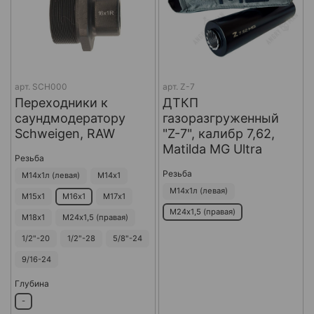
арт.
SCH000
арт.
Z-7
Переходники к
ДТКП
саундмодератору
газоразгруженный
Schweigen, RAW
"Z-7", калибр 7,62,
Matilda MG Ultra
Резьба
Резьба
М14х1л (левая)
М14х1
М14х1л (левая)
М15х1
М16х1
М17х1
М24х1,5 (правая)
М18х1
М24х1,5 (правая)
1/2"-20
1/2"-28
5/8"-24
9/16-24
Глубина
-