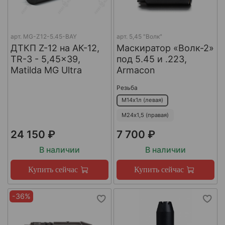
арт.
MG-Z12-5.45-BAY
арт.
5,45 "Волк"
ДТКП Z-12 на АК-12,
Маскиратор «Волк-2»
TR-3 - 5,45x39,
под 5.45 и .223,
Matilda MG Ultra
Armacon
Резьба
М14х1л (левая)
М24х1,5 (правая)
24 150 ₽
7 700 ₽
В наличии
В наличии
Купить сейчас
Купить сейчас
-36%