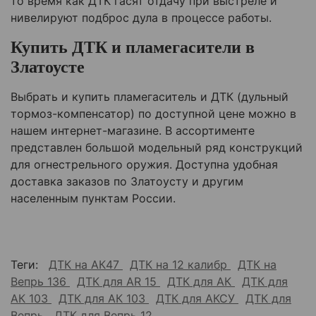
то время как ДТК гасят отдачу при выстреле и
нивелируют подброс дула в процессе работы.
Купить ДТК и пламегасители в
Златоусте
Выбрать и купить пламегаситель и ДТК (дульный
тормоз-компенсатор) по доступной цене можно в
нашем интернет-магазине. В ассортименте
представлен большой модельный ряд конструкций
для огнестрельного оружия. Доступна удобная
доставка заказов по Златоусту и другим
населенным пунктам России.
Теги:
ДТК на АК47
ДТК на 12 калибр
ДТК на
Вепрь 136
ДТК для AR 15
ДТК для АК
ДТК для
АК 103
ДТК для АК 103
ДТК для АКСУ
ДТК для
Вепрь
ДТК для Вепрь 12