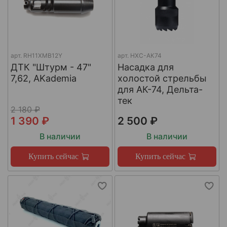
арт.
RH11XMB12Y
арт.
НХС-АК74
ДТК "Штурм - 47"
Насадка для
7,62, AKademia
холостой стрельбы
для АК-74, Дельта-
тек
2 180 ₽
1 390 ₽
2 500 ₽
В наличии
В наличии
Купить сейчас
Купить сейчас