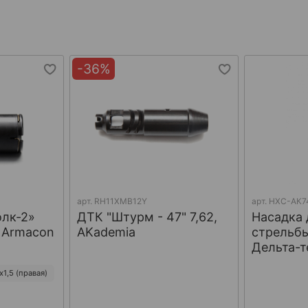
-36%
арт.
RH11XMB12Y
арт.
НХС-АК7
олк-2»
ДТК "Штурм - 47" 7,62,
Насадка 
, Armacon
AKademia
стрельбы
Дельта-т
1,5 (правая)