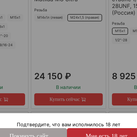
28UNF, 15
Резьба
(Россия)
х1
М15х1
М14х1л (левая)
М24х1,5 (правая)
Резьба
8х1
М15х1
М1
2"-20
1/2"-28
9/16-24
24 150 ₽
8 925
ии
В наличии
В
с
Купить сейчас
Купи
Подтвердите, что вам исполнилось 18 лет
Покинуть сайт
Мне есть 18 лет