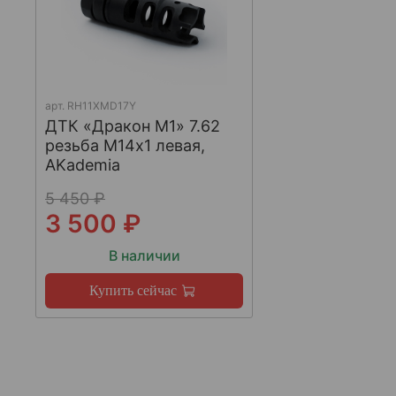
арт.
RH11XMD17Y
ДТК «Дракон М1» 7.62
резьба М14х1 левая,
AKademia
5 450 ₽
3 500 ₽
В наличии
Купить сейчас