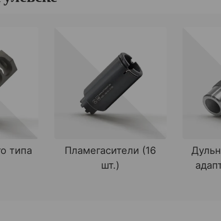
о типа
Пламегасители (16
Дульн
шт.)
адапт