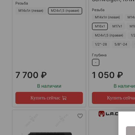
Резьба
Резьба
М14х1л (левая)
М24х1,5 (правая)
М14х1л (левая)
М14
М16х1
М17х1
М1
М24х1,5 (правая)
1/
1/2"-28
5/8"-24
Глубина
-
7 700 ₽
1 050 ₽
В наличии
В налич
Купить сейчас
Купить сейча