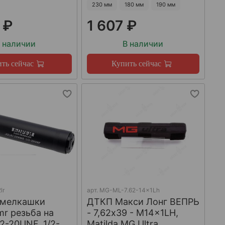
230 мм
180 мм
190 мм
 ₽
1 607 ₽
 наличии
В наличии
ть сейчас
Купить сейчас
lr
арт.
MG-ML-7.62-14x1Lh
 мелкашки
ДТКП Макси Лонг ВЕПРЬ
mr резьба на
- 7,62x39 - M14x1LH,
/2-20UNF, 1/2-
Matilda MG Ultra