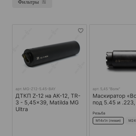
Фильтры
арт.
MG-Z12-5.45-BAY
арт.
5,45 "Волк"
ДТКП Z-12 на АК-12, TR-
Маскиратор «В
3 - 5,45x39, Matilda MG
под 5.45 и .223
Ultra
Резьба
М14х1л (левая)
М24х