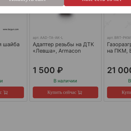
арт.
AAD-TA-AK-L
арт.
BRT-PKM
я шайба
Адаптер резьбы на ДТК
Газораз
«Левша», Armacon
на ПКМ, 
1 500 ₽
21 00
ии
В наличии
В
с
Купить сейчас
Купи