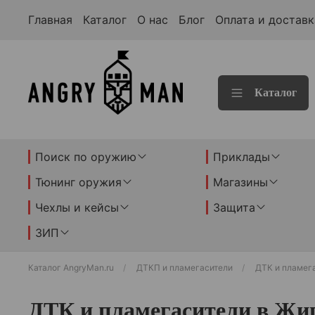
Главная
Каталог
О нас
Блог
Оплата и доставк
Каталог
Поиск по оружию
Приклады
Тюнинг оружия
Магазины
Чехлы и кейсы
Защита
ЗИП
Каталог AngryMan.ru
ДТКП и пламегасители
ДТК и пламег
ДТК и пламегасители в Жи