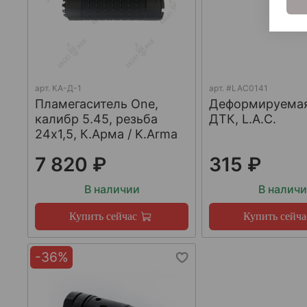
арт.
КА-Д-1
арт.
#LAC0141
Пламегаситель One,
Деформируема
калибр 5.45, резьба
ДТК, L.A.C.
24х1,5, К.Арма / K.Arma
7 820 ₽
315 ₽
В наличии
В налич
Купить сейчас
Купить сейча
-36%