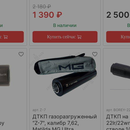
2 180 ₽
1 390 ₽
2 500
ии
В наличии
В
с
Купить сейчас
Купи
арт.
Z-7
арт.
BOREY-22
ДТКП газоразгруженный
ДТКП на
ру
"Z-7", калибр 7,62,
22lr/22w
W
Matilda MG Ultra
стволе 1