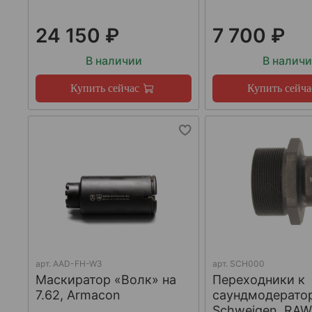
24 150 ₽
7 700 ₽
В наличии
В налич
Купить сейчас
Купить сейча
арт.
AAD-FH-W3
арт.
SCH000
Маскиратор «Волк» на
Переходники к
7.62, Armacon
саундмодерато
Schweigen, RA