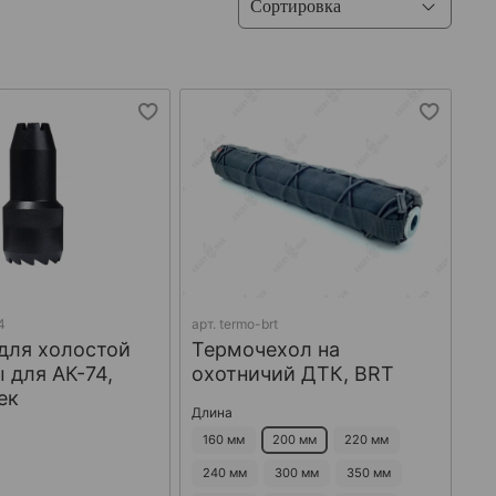
4
арт.
termo-brt
для холостой
Термочехол на
 для АК-74,
охотничий ДТК, BRT
ек
Длина
160 мм
200 мм
220 мм
240 мм
300 мм
350 мм