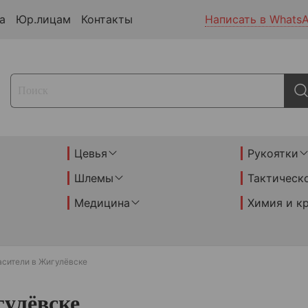
а
Юр.лицам
Контакты
Написать в Whats
Цевья
Рукоятки
Шлемы
Тактическ
Медицина
Химия и к
асители в Жигулёвске
гулёвске