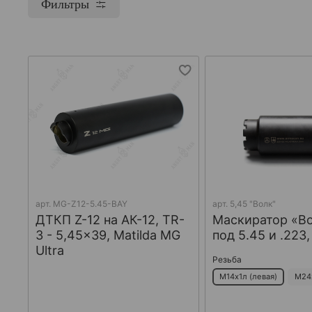
Фильтры
арт.
MG-Z12-5.45-BAY
арт.
5,45 "Волк"
ДТКП Z-12 на АК-12, TR-
Маскиратор «В
3 - 5,45x39, Matilda MG
под 5.45 и .223
Ultra
Резьба
М14х1л (левая)
М24х