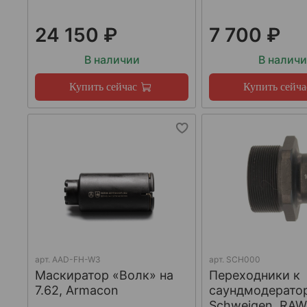
24 150 ₽
7 700 ₽
В наличии
В налич
Купить сейчас
Купить сейча
арт.
AAD-FH-W3
арт.
SCH000
Маскиратор «Волк» на
Переходники к
7.62, Armacon
саундмодерато
Schweigen, RA