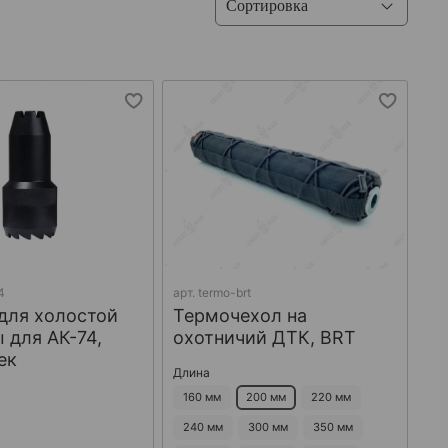
4
арт.
termo-brt
для холостой
Термочехол на
 для АК-74,
охотничий ДТК, BRT
ек
Длина
160 мм
200 мм
220 мм
240 мм
300 мм
350 мм