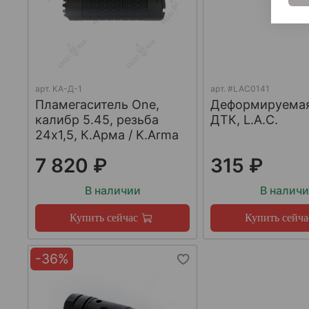
арт.
КА-Д-1
арт.
#LAC0141
Пламегаситель One,
Деформируема
калибр 5.45, резьба
ДТК, L.A.C.
24х1,5, К.Арма / K.Arma
7 820 ₽
315 ₽
В наличии
В налич
Купить сейчас
Купить сейча
-36%