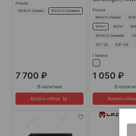
Резьба
Резьба
М14х1л (левая)
М24х1,5 (правая)
М14х1л (левая)
М14
М16х1
М17х1
М1
М24х1,5 (правая)
1/
1/2"-28
5/8"-24
Глубина
-
7 700 ₽
1 050 ₽
В наличии
В налич
Купить сейчас
Купить сейча