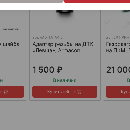
арт.
AAD-TA-AK-L
арт.
BRT-PKM
я шайба
Адаптер резьбы на ДТК
Газораз
«Левша», Armacon
на ПКМ, 
1 500 ₽
21 00
ии
В наличии
В
с
Купить сейчас
Купи