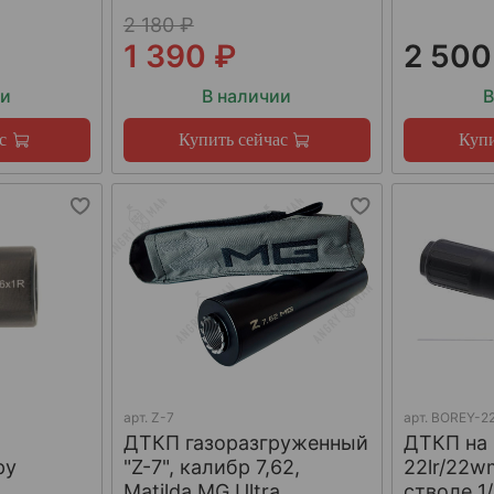
2 180 ₽
1 390 ₽
2 500
ии
В наличии
В
с
Купить сейчас
Купи
арт.
Z-7
арт.
BOREY-22
ДТКП газоразгруженный
ДТКП на
ру
"Z-7", калибр 7,62,
22lr/22w
W
Matilda MG Ultra
стволе 1