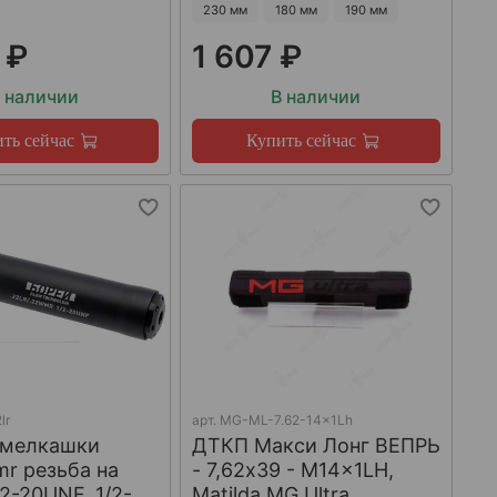
230 мм
180 мм
190 мм
 ₽
1 607 ₽
 наличии
В наличии
ть сейчас
Купить сейчас
lr
арт.
MG-ML-7.62-14x1Lh
 мелкашки
ДТКП Макси Лонг ВЕПРЬ
mr резьба на
- 7,62x39 - M14x1LH,
/2-20UNF, 1/2-
Matilda MG Ultra