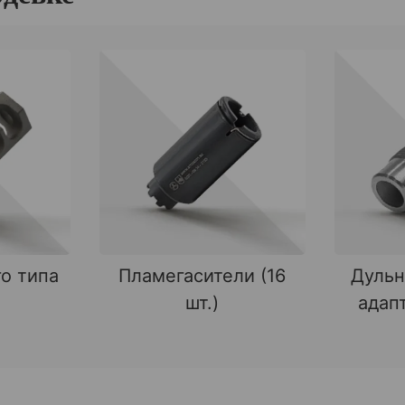
о типа
Пламегасители (16
Дульн
шт.)
адапт