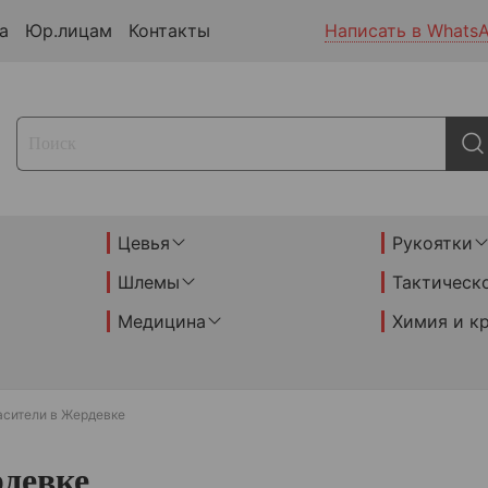
а
Юр.лицам
Контакты
Написать в Whats
Цевья
Рукоятки
Шлемы
Тактическ
Медицина
Химия и к
асители в Жердевке
рдевке