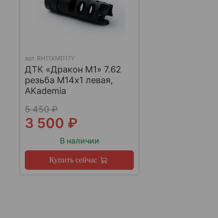
арт.
RH11XMD17Y
ДТК «Дракон М1» 7.62
резьба М14х1 левая,
AKademia
5 450 ₽
3 500 ₽
В наличии
Купить сейчас