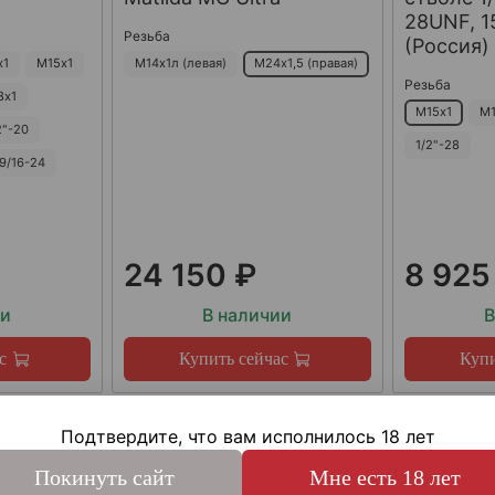
28UNF, 15
Резьба
(Россия)
х1
М15х1
М14х1л (левая)
М24х1,5 (правая)
Резьба
8х1
М15х1
М1
2"-20
1/2"-28
9/16-24
24 150 ₽
8 925
ии
В наличии
В
с
Купить сейчас
Купи
Подтвердите, что вам исполнилось 18 лет
Покинуть сайт
Мне есть 18 лет