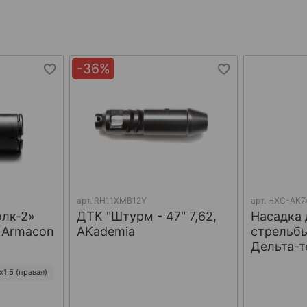
-36%
арт.
RH11XMB12Y
арт.
НХС-АК7
олк-2»
ДТК "Штурм - 47" 7,62,
Насадка 
, Armacon
AKademia
стрельбы
Дельта-т
1,5 (правая)