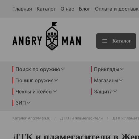
Главная
Каталог
О нас
Блог
Оплата и доставк
Каталог
Поиск по оружию
Приклады
Тюнинг оружия
Магазины
Чехлы и кейсы
Защита
ЗИП
Каталог AngryMan.ru
ДТКП и пламегасители
ДТК и пламег
ДТК и пламегасители в Же