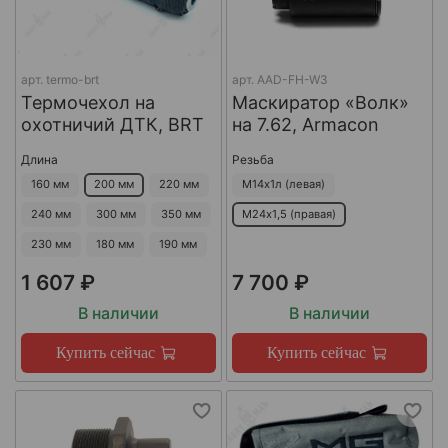
арт.
termo-brt
арт.
AAD-FH-W3
Термочехол на
Маскиратор «Волк»
охотничий ДТК, BRT
на 7.62, Armacon
Длина
Резьба
160 мм
200 мм
220 мм
М14х1л (левая)
240 мм
300 мм
350 мм
М24х1,5 (правая)
230 мм
180 мм
190 мм
1 607 ₽
7 700 ₽
В наличии
В наличии
Купить сейчас
Купить сейчас