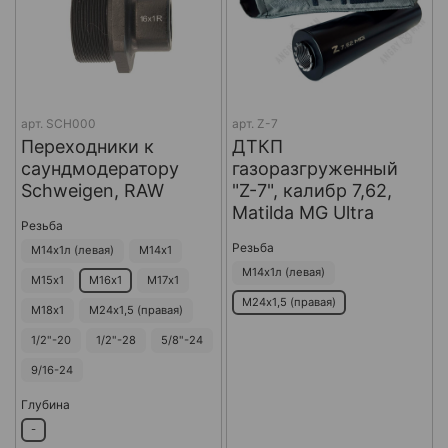
арт.
SCH000
арт.
Z-7
Переходники к
ДТКП
саундмодератору
газоразгруженный
Schweigen, RAW
"Z-7", калибр 7,62,
Matilda MG Ultra
Резьба
Резьба
М14х1л (левая)
М14х1
М14х1л (левая)
М15х1
М16х1
М17х1
М24х1,5 (правая)
М18х1
М24х1,5 (правая)
1/2"-20
1/2"-28
5/8"-24
9/16-24
Глубина
-