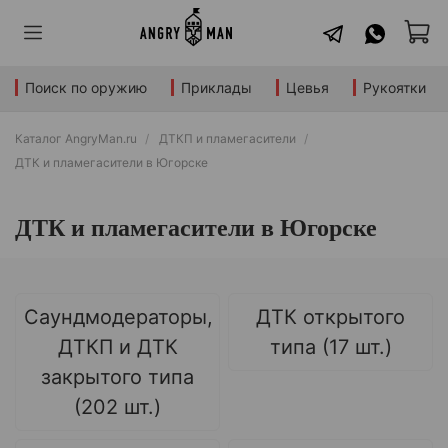
Поиск по оружию
Приклады
Цевья
Рукоятки
Каталог AngryMan.ru
ДТКП и пламегасители
ДТК и пламегасители в Югорске
ДТК и пламегасители в Югорске
Саундмодераторы,
ДТК открытого
ДТКП и ДТК
типа (17 шт.)
закрытого типа
(202 шт.)