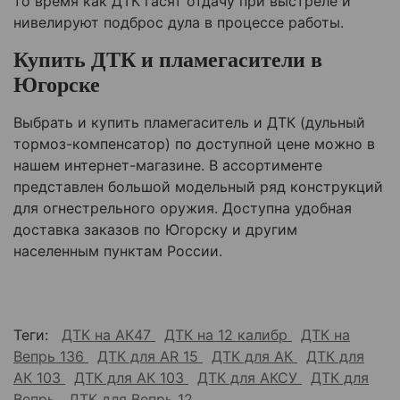
то время как ДТК гасят отдачу при выстреле и
нивелируют подброс дула в процессе работы.
Купить ДТК и пламегасители в
Югорске
Выбрать и купить пламегаситель и ДТК (дульный
тормоз-компенсатор) по доступной цене можно в
нашем интернет-магазине. В ассортименте
представлен большой модельный ряд конструкций
для огнестрельного оружия. Доступна удобная
доставка заказов по Югорску и другим
населенным пунктам России.
Теги:
ДТК на АК47
ДТК на 12 калибр
ДТК на
Вепрь 136
ДТК для AR 15
ДТК для АК
ДТК для
АК 103
ДТК для АК 103
ДТК для АКСУ
ДТК для
Вепрь
ДТК для Вепрь 12