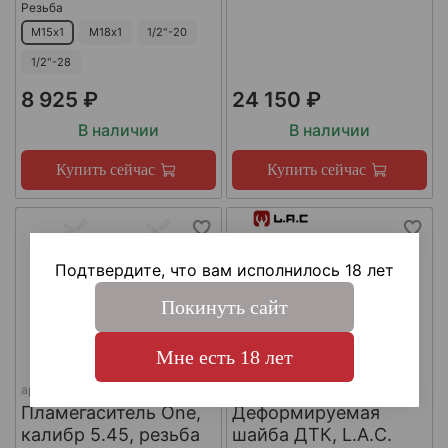
Резьба
М15х1
М18х1
1/2"-20
1/2"-28
8 925 ₽
24 150 ₽
В наличии
В наличии
Купить сейчас
Купить сейчас
Подтвердите, что вам исполнилось 18 лет
Покинуть сайт
Мне есть 18 лет
арт.
КА-Д-1
арт.
#LAC0141
Пламегаситель One,
Деформируемая
калибр 5.45, резьба
шайба ДТК, L.A.C.