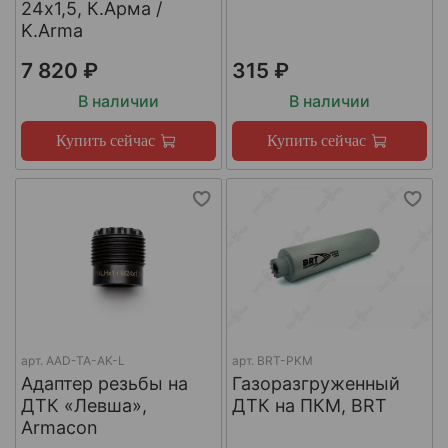
24х1,5, К.Арма /
K.Arma
7 820 ₽
315 ₽
В наличии
В наличии
Купить сейчас
Купить сейчас
арт.
AAD-TA-AK-L
арт.
BRT-PKM
Адаптер резьбы на
Газоразгруженный
ДТК «Левша»,
ДТК на ПКМ, BRT
Armacon