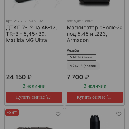
арт.
MG-Z12-5.45-BAY
арт.
5,45 "Волк"
ДТКП Z-12 на АК-12,
Маскиратор «Волк-2»
TR-3 - 5,45x39,
под 5.45 и .223,
Matilda MG Ultra
Armacon
Резьба
М14х1л (левая)
М24х1,5 (правая)
24 150 ₽
7 700 ₽
В наличии
В наличии
Купить сейчас
Купить сейчас
-36%