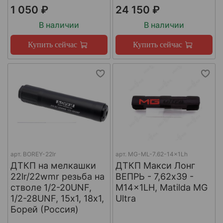
1 050 ₽
24 150 ₽
В наличии
В наличии
Купить сейчас
Купить сейчас
арт.
BOREY-22lr
арт.
MG-ML-7.62-14x1Lh
ДТКП на мелкашки
ДТКП Макси Лонг
22lr/22wmr резьба на
ВЕПРЬ - 7,62x39 -
стволе 1/2-20UNF,
M14x1LH, Matilda MG
1/2-28UNF, 15х1, 18х1,
Ultra
Борей (Россия)