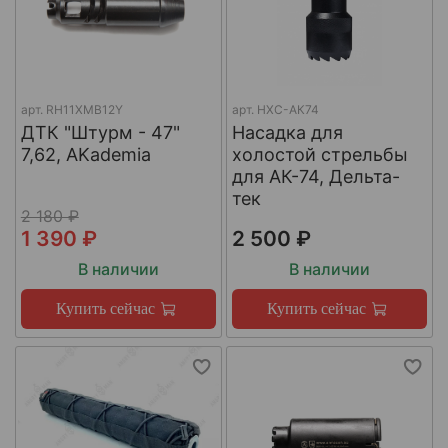
арт.
RH11XMB12Y
арт.
НХС-АК74
ДТК "Штурм - 47"
Насадка для
7,62, AKademia
холостой стрельбы
для АК-74, Дельта-
тек
2 180 ₽
1 390 ₽
2 500 ₽
В наличии
В наличии
Купить сейчас
Купить сейчас