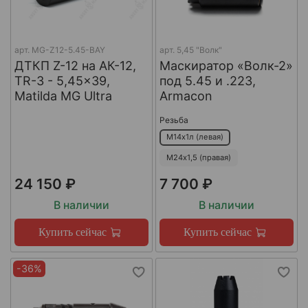
арт.
MG-Z12-5.45-BAY
арт.
5,45 "Волк"
ДТКП Z-12 на АК-12,
Маскиратор «Волк-2»
TR-3 - 5,45x39,
под 5.45 и .223,
Matilda MG Ultra
Armacon
Резьба
М14х1л (левая)
М24х1,5 (правая)
24 150 ₽
7 700 ₽
В наличии
В наличии
Купить сейчас
Купить сейчас
-36%