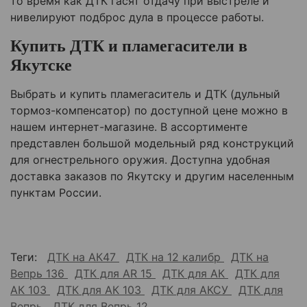
то время как ДТК гасят отдачу при выстреле и
нивелируют подброс дула в процессе работы.
Купить ДТК и пламегасители в
Якутске
Выбрать и купить пламегаситель и ДТК (дульный
тормоз-компенсатор) по доступной цене можно в
нашем интернет-магазине. В ассортименте
представлен большой модельный ряд конструкций
для огнестрельного оружия. Доступна удобная
доставка заказов по Якутску и другим населенным
пунктам России.
Теги:
ДТК на АК47
ДТК на 12 калибр
ДТК на
Вепрь 136
ДТК для AR 15
ДТК для АК
ДТК для
АК 103
ДТК для АК 103
ДТК для АКСУ
ДТК для
Вепрь
ДТК для Вепрь 12