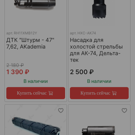
арт.
RH11XMB12Y
арт.
НХС-АК74
ДТК "Штурм - 47"
Насадка для
7,62, AKademia
холостой стрельбы
для АК-74, Дельта-
тек
2 180 ₽
1 390 ₽
2 500 ₽
В наличии
В наличии
Купить сейчас
Купить сейчас