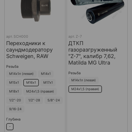
арт.
SCH000
арт.
Z-7
Переходники к
ДТКП
саундмодератору
газоразгруженный
Schweigen, RAW
"Z-7", калибр 7,62,
Matilda MG Ultra
Резьба
Резьба
М14х1л (левая)
М14х1
М14х1л (левая)
М15х1
М16х1
М17х1
М24х1,5 (правая)
М18х1
М24х1,5 (правая)
1/2"-20
1/2"-28
5/8"-24
9/16-24
Глубина
-