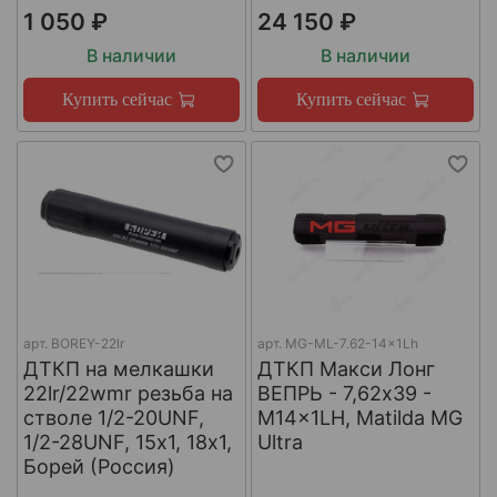
1 050 ₽
24 150 ₽
В наличии
В наличии
Купить сейчас
Купить сейчас
арт.
BOREY-22lr
арт.
MG-ML-7.62-14x1Lh
ДТКП на мелкашки
ДТКП Макси Лонг
22lr/22wmr резьба на
ВЕПРЬ - 7,62x39 -
стволе 1/2-20UNF,
M14x1LH, Matilda MG
1/2-28UNF, 15х1, 18х1,
Ultra
Борей (Россия)