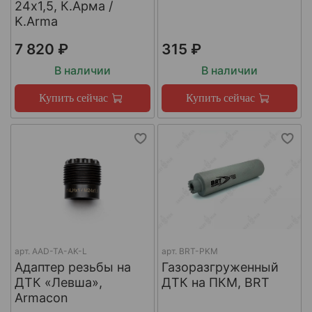
24х1,5, К.Арма /
K.Arma
7 820 ₽
315 ₽
В наличии
В наличии
Купить сейчас
Купить сейчас
арт.
AAD-TA-AK-L
арт.
BRT-PKM
Адаптер резьбы на
Газоразгруженный
ДТК «Левша»,
ДТК на ПКМ, BRT
Armacon