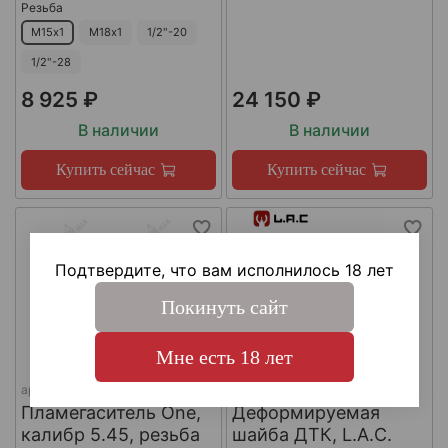
Резьба
М15х1
М18х1
1/2"-20
1/2"-28
8 925 ₽
24 150 ₽
В наличии
В наличии
Купить сейчас
Купить сейчас
Подтвердите, что вам исполнилось 18 лет
Покинуть сайт
Мне есть 18 лет
арт.
КА-Д-1
арт.
#LAC0141
Пламегаситель One,
Деформируемая
калибр 5.45, резьба
шайба ДТК, L.A.C.