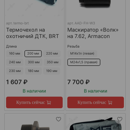
арт.
termo-brt
арт.
AAD-FH-W3
Термочехол на
Маскиратор «Волк»
охотничий ДТК, BRT
на 7.62, Armacon
Длина
Резьба
160 мм
200 мм
220 мм
М14х1л (левая)
240 мм
300 мм
350 мм
М24х1,5 (правая)
230 мм
180 мм
190 мм
1 607 ₽
7 700 ₽
В наличии
В наличии
Купить сейчас
Купить сейчас