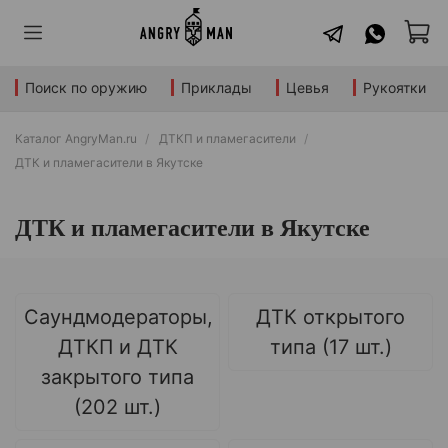
Поиск по оружию
Приклады
Цевья
Рукоятки
Каталог AngryMan.ru
ДТКП и пламегасители
ДТК и пламегасители в Якутске
ДТК и пламегасители в Якутске
Саундмодераторы,
ДТК открытого
ДТКП и ДТК
типа (17 шт.)
закрытого типа
(202 шт.)