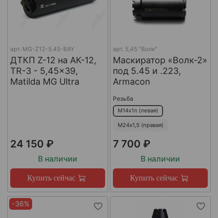
арт.
MG-Z12-5.45-BAY
арт.
5,45 "Волк"
ДТКП Z-12 на АК-12,
Маскиратор «Волк-2»
TR-3 - 5,45x39,
под 5.45 и .223,
Matilda MG Ultra
Armacon
Резьба
М14х1л (левая)
М24х1,5 (правая)
24 150 ₽
7 700 ₽
В наличии
В наличии
Купить сейчас
Купить сейчас
-36%