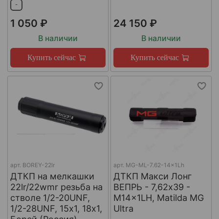
-
1 050 ₽
24 150 ₽
В наличии
В наличии
Купить сейчас
Купить сейчас
арт.
BOREY-22lr
арт.
MG-ML-7.62-14x1Lh
ДТКП на мелкашки
ДТКП Макси Лонг
22lr/22wmr резьба на
ВЕПРЬ - 7,62x39 -
стволе 1/2-20UNF,
M14x1LH, Matilda MG
1/2-28UNF, 15х1, 18х1,
Ultra