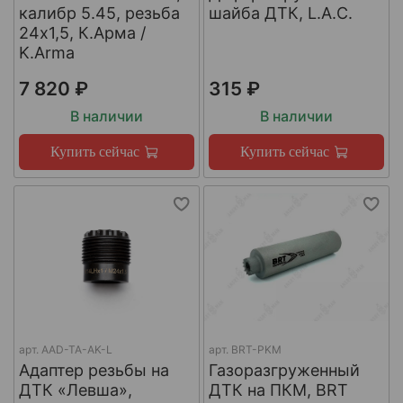
калибр 5.45, резьба
шайба ДТК, L.A.C.
24х1,5, К.Арма /
K.Arma
7 820 ₽
315 ₽
В наличии
В наличии
Купить сейчас
Купить сейчас
арт.
AAD-TA-AK-L
арт.
BRT-PKM
Адаптер резьбы на
Газоразгруженный
ДТК «Левша»,
ДТК на ПКМ, BRT