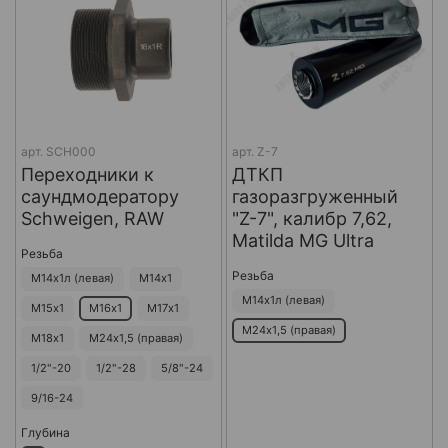
арт.
SCH000
арт.
Z-7
Переходники к
ДТКП
саундмодератору
газоразгруженный
Schweigen, RAW
"Z-7", калибр 7,62,
Matilda MG Ultra
Резьба
Резьба
М14х1л (левая)
М14х1
М14х1л (левая)
М15х1
М16х1
М17х1
М24х1,5 (правая)
М18х1
М24х1,5 (правая)
1/2"-20
1/2"-28
5/8"-24
9/16-24
Глубина