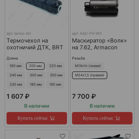
арт.
termo-brt
арт.
AAD-FH-W3
Термочехол на
Маскиратор «Волк»
охотничий ДТК, BRT
на 7.62, Armacon
Длина
Резьба
160 мм
200 мм
220 мм
М14х1л (левая)
240 мм
300 мм
350 мм
М24х1,5 (правая)
230 мм
180 мм
190 мм
1 607 ₽
7 700 ₽
В наличии
В наличии
Купить сейчас
Купить сейчас