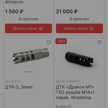
Armacon
1 500 ₽
21 000 ₽
В наличии
В наличии
Купить сейчас
Купить сейчас
-36%
арт.
ДТК-3
арт.
RH11XMD17Y
ДТК-3, Зенит
ДТК «Дракон М1»
7.62 резьба М14х1
левая, AKademia
5 450 ₽