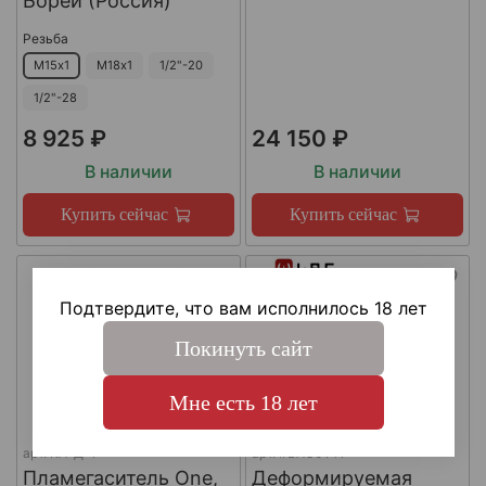
Борей (Россия)
Резьба
М15х1
М18х1
1/2"-20
1/2"-28
8 925 ₽
24 150 ₽
В наличии
В наличии
Купить сейчас
Купить сейчас
Подтвердите, что вам исполнилось 18 лет
Покинуть сайт
Мне есть 18 лет
арт.
КА-Д-1
арт.
#LAC0141
Пламегаситель One,
Деформируемая