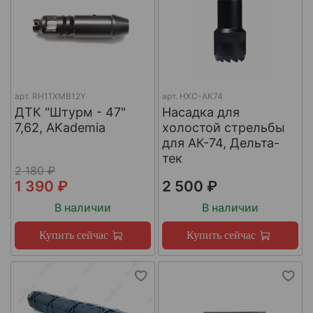
арт.
RH11XMB12Y
арт.
НХС-АК74
ДТК "Штурм - 47"
Насадка для
7,62, AKademia
холостой стрельбы
для АК-74, Дельта-
тек
2 180 ₽
1 390 ₽
2 500 ₽
В наличии
В наличии
Купить сейчас
Купить сейчас