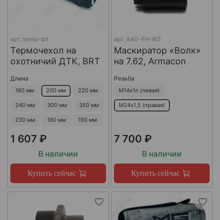
арт.
termo-brt
арт.
AAD-FH-W3
Термочехол на
Маскиратор «Волк»
охотничий ДТК, BRT
на 7.62, Armacon
Длина
Резьба
160 мм
200 мм
220 мм
М14х1л (левая)
240 мм
300 мм
350 мм
М24х1,5 (правая)
230 мм
180 мм
190 мм
1 607 ₽
7 700 ₽
В наличии
В наличии
Купить сейчас
Купить сейчас