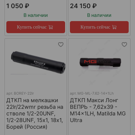
1 050 ₽
24 150 ₽
В наличии
В наличии
Купить сейчас
Купить сейчас
арт.
BOREY-22lr
арт.
MG-ML-7.62-14x1Lh
ДТКП на мелкашки
ДТКП Макси Лонг
22lr/22wmr резьба на
ВЕПРЬ - 7,62x39 -
стволе 1/2-20UNF,
M14x1LH, Matilda MG
1/2-28UNF, 15х1, 18х1,
Ultra
Борей (Россия)