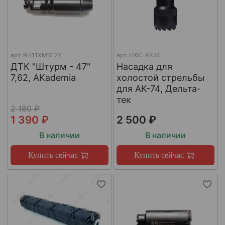
арт.
RH11XMB12Y
арт.
НХС-АК74
ДТК "Штурм - 47"
Насадка для
7,62, AKademia
холостой стрельбы
для АК-74, Дельта-
тек
2 180 ₽
1 390 ₽
2 500 ₽
В наличии
В наличии
Купить сейчас
Купить сейчас