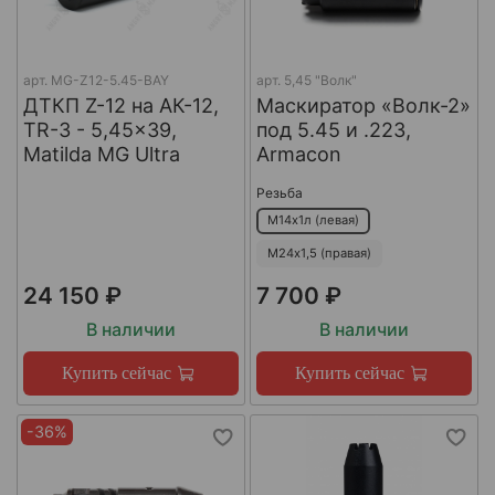
арт.
MG-Z12-5.45-BAY
арт.
5,45 "Волк"
ДТКП Z-12 на АК-12,
Маскиратор «Волк-2»
TR-3 - 5,45x39,
под 5.45 и .223,
Matilda MG Ultra
Armacon
Резьба
М14х1л (левая)
М24х1,5 (правая)
24 150 ₽
7 700 ₽
В наличии
В наличии
Купить сейчас
Купить сейчас
-36%