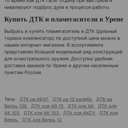
то время как ДТК гасят отдачу при выстреле и
нивелируют подброс дула в процессе работы.
Купить ДТК и пламегасители в
Урене
Выбрать и купить пламегаситель и ДТК (дульный
тормоз-компенсатор) по доступной цене можно в
нашем интернет-магазине. В ассортименте
представлен большой модельный ряд конструкций
для огнестрельного оружия. Доступна удобная
доставка заказов по
Уреню
и другим населенным
пунктам России.
Теги:
ДТК на АК47
ДТК на 12 калибр
ДТК на
Вепрь 136
ДТК для AR 15
ДТК для АК
ДТК для
АК 103
ДТК для АК 103
ДТК для АКСУ
ДТК для
Вепрь
ДТК для Вепрь 12