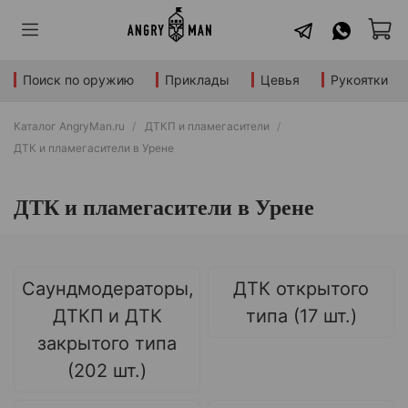
Поиск по оружию
Приклады
Цевья
Рукоятки
Каталог AngryMan.ru
ДТКП и пламегасители
ДТК и пламегасители в Урене
ДТК и пламегасители в Урене
Саундмодераторы,
ДТК открытого
ДТКП и ДТК
типа (17 шт.)
закрытого типа
(202 шт.)