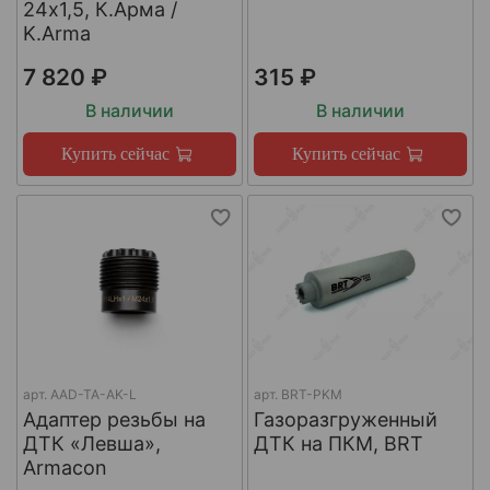
24х1,5, К.Арма /
K.Arma
7 820 ₽
315 ₽
В наличии
В наличии
Купить сейчас
Купить сейчас
арт.
AAD-TA-AK-L
арт.
BRT-PKM
Адаптер резьбы на
Газоразгруженный
ДТК «Левша»,
ДТК на ПКМ, BRT
Armacon