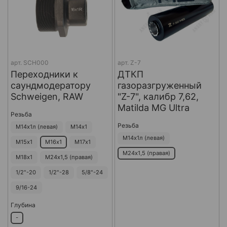
арт.
SCH000
арт.
Z-7
Переходники к
ДТКП
саундмодератору
газоразгруженный
Schweigen, RAW
"Z-7", калибр 7,62,
Matilda MG Ultra
Резьба
Резьба
М14х1л (левая)
М14х1
М14х1л (левая)
М15х1
М16х1
М17х1
М24х1,5 (правая)
М18х1
М24х1,5 (правая)
1/2"-20
1/2"-28
5/8"-24
9/16-24
Глубина
-