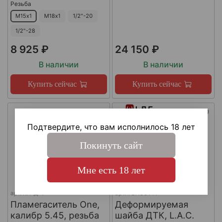
Резьба
М15х1
М18х1
1/2"-20
1/2"-28
8 925 ₽
24 150 ₽
В наличии
В наличии
Купить сейчас
Купить сейчас
Подтвердите, что вам исполнилось 18 лет
Покинуть сайт
Мне есть 18 лет
арт.
КА-Д-1
арт.
#LAC0141
Пламегаситель One,
Деформируемая
калибр 5.45, резьба
шайба ДТК, L.A.C.