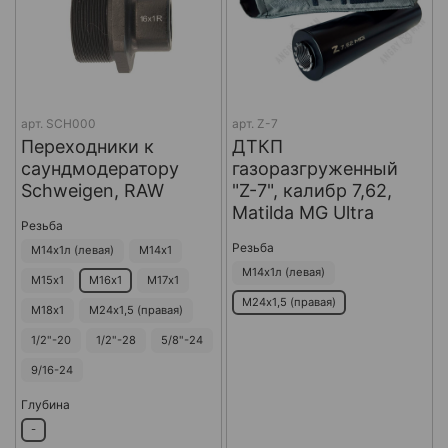
арт.
SCH000
арт.
Z-7
Переходники к
ДТКП
саундмодератору
газоразгруженный
Schweigen, RAW
"Z-7", калибр 7,62,
Matilda MG Ultra
Резьба
Резьба
М14х1л (левая)
М14х1
М14х1л (левая)
М15х1
М16х1
М17х1
М24х1,5 (правая)
М18х1
М24х1,5 (правая)
1/2"-20
1/2"-28
5/8"-24
9/16-24
Глубина
-