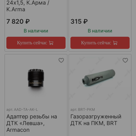
24х1,5, К.Арма /
K.Arma
7 820 ₽
315 ₽
В наличии
В наличии
Купить сейчас
Купить сейчас
арт.
AAD-TA-AK-L
арт.
BRT-PKM
Адаптер резьбы на
Газоразгруженный
ДТК «Левша»,
ДТК на ПКМ, BRT
Armacon