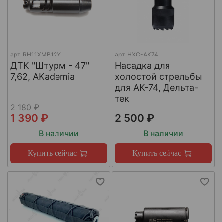
арт.
RH11XMB12Y
арт.
НХС-АК74
ДТК "Штурм - 47"
Насадка для
7,62, AKademia
холостой стрельбы
для АК-74, Дельта-
тек
2 180 ₽
1 390 ₽
2 500 ₽
В наличии
В наличии
Купить сейчас
Купить сейчас