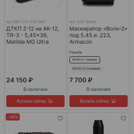
арт.
MG-Z12-5.45-BAY
арт.
5,45 "Волк"
ДТКП Z-12 на АК-12,
Маскиратор «Волк-2»
TR-3 - 5,45x39,
под 5.45 и .223,
Matilda MG Ultra
Armacon
Резьба
М14х1л (левая)
М24х1,5 (правая)
24 150 ₽
7 700 ₽
В наличии
В наличии
Купить сейчас
Купить сейчас
-36%