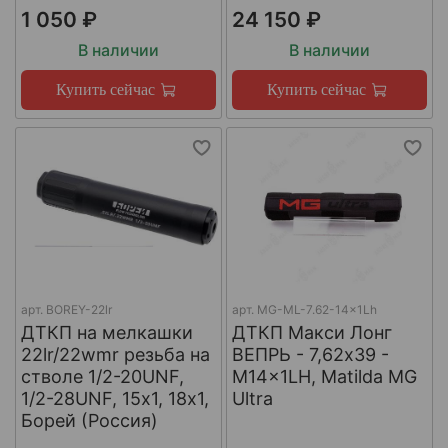
1 050 ₽
24 150 ₽
В наличии
В наличии
Купить сейчас
Купить сейчас
арт.
BOREY-22lr
арт.
MG-ML-7.62-14x1Lh
ДТКП на мелкашки
ДТКП Макси Лонг
22lr/22wmr резьба на
ВЕПРЬ - 7,62x39 -
стволе 1/2-20UNF,
M14x1LH, Matilda MG
1/2-28UNF, 15х1, 18х1,
Ultra
Борей (Россия)