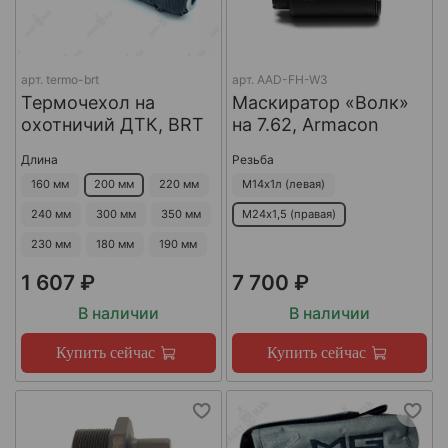
арт.
termo-brt
арт.
AAD-FH-W3
Термочехол на
Маскиратор «Волк»
охотничий ДТК, BRT
на 7.62, Armacon
Длина
Резьба
160 мм
200 мм
220 мм
М14х1л (левая)
240 мм
300 мм
350 мм
М24х1,5 (правая)
230 мм
180 мм
190 мм
1 607 ₽
7 700 ₽
В наличии
В наличии
Купить сейчас
Купить сейчас