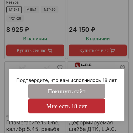
Резьба
М15х1
М18х1
1/2"-20
1/2"-28
8 925 ₽
24 150 ₽
В наличии
В наличии
Купить сейчас
Купить сейчас
Подтвердите, что вам исполнилось 18 лет
Покинуть сайт
Мне есть 18 лет
арт.
КА-Д-1
арт.
#LAC0141
Пламегаситель One,
Деформируемая
калибр 5.45, резьба
шайба ДТК, L.A.C.