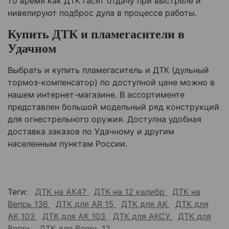
то время как ДТК гасят отдачу при выстреле и
нивелируют подброс дула в процессе работы.
Купить ДТК и пламегасители в
Удачном
Выбрать и купить пламегаситель и ДТК (дульный
тормоз-компенсатор) по доступной цене можно в
нашем интернет-магазине. В ассортименте
представлен большой модельный ряд конструкций
для огнестрельного оружия. Доступна удобная
доставка заказов по
Удачному
и другим
населенным пунктам России.
Теги:
ДТК на АК47
ДТК на 12 калибр
ДТК на
Вепрь 136
ДТК для AR 15
ДТК для АК
ДТК для
АК 103
ДТК для АК 103
ДТК для АКСУ
ДТК для
Вепрь
ДТК для Вепрь 12