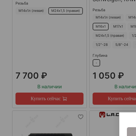
Резьба
Резьба
М14х1л (левая)
М24х1,5 (правая)
М14х1л (левая)
М14
М16х1
М17х1
М1
М24х1,5 (правая)
1/
1/2"-28
5/8"-24
Глубина
-
7 700 ₽
1 050 ₽
В наличии
В налич
Купить сейчас
Купить сейча