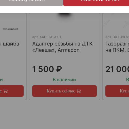
арт.
AAD-TA-AK-L
арт.
BRT-PKM
я шайба
Адаптер резьбы на ДТК
Газораз
«Левша», Armacon
на ПКМ, 
1 500 ₽
21 00
ии
В наличии
В
с
Купить сейчас
Купи