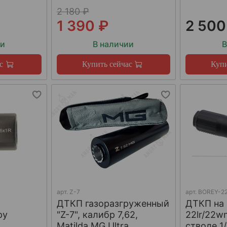
2 180 ₽
1 390 ₽
2 500
ии
В наличии
В
с
Купить сейчас
Купи
арт.
Z-7
арт.
BOREY-22
ДТКП газоразгруженный
ДТКП на
ру
"Z-7", калибр 7,62,
22lr/22w
W
Matilda MG Ultra
стволе 1