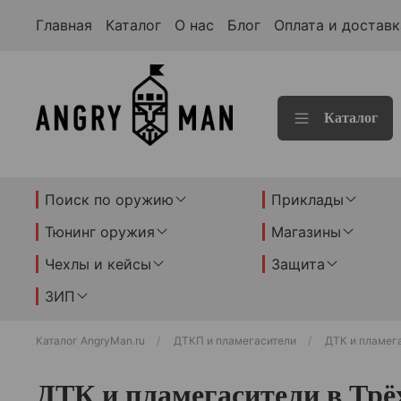
Главная
Каталог
О нас
Блог
Оплата и доставк
Каталог
Поиск по оружию
Приклады
Тюнинг оружия
Магазины
Чехлы и кейсы
Защита
ЗИП
Каталог AngryMan.ru
ДТКП и пламегасители
ДТК и пламег
ДТК и пламегасители в Трё