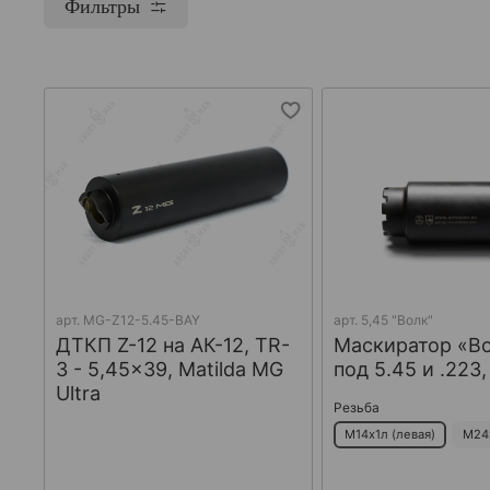
Фильтры
арт.
MG-Z12-5.45-BAY
арт.
5,45 "Волк"
ДТКП Z-12 на АК-12, TR-
Маскиратор «В
3 - 5,45x39, Matilda MG
под 5.45 и .223
Ultra
Резьба
М14х1л (левая)
М24х