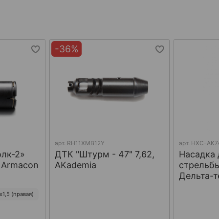
-36%
арт.
RH11XMB12Y
арт.
НХС-АК7
олк-2»
ДТК "Штурм - 47" 7,62,
Насадка 
, Armacon
AKademia
стрельбы
Дельта-т
1,5 (правая)