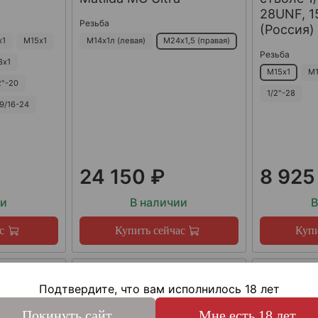
28UNF, 15
Резьба
(Россия)
х1
М15х1
М14х1л (левая)
М24х1,5 (правая)
Резьба
8х1
М15х1
М1
2"-20
1/2"-28
9/16-24
24 150 ₽
8 925
ии
В наличии
В
с
Купить сейчас
Купи
Подтвердите, что вам исполнилось 18 лет
Покинуть сайт
Мне есть 18 лет