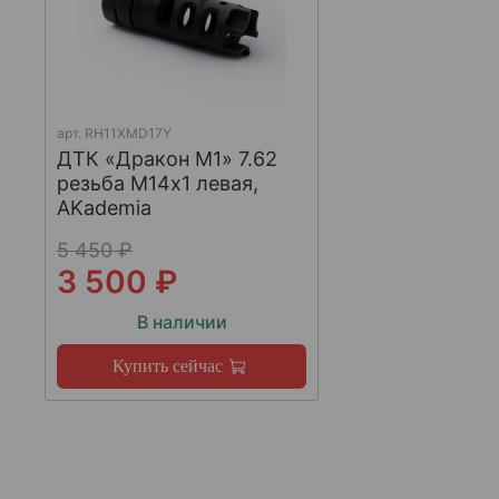
арт.
RH11XMD17Y
ДТК «Дракон М1» 7.62
резьба М14х1 левая,
AKademia
5 450 ₽
3 500 ₽
В наличии
Купить сейчас