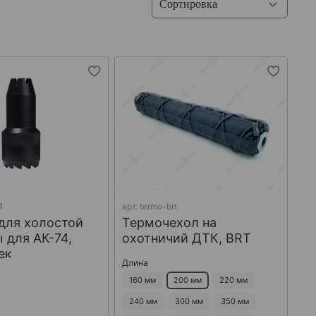
4
арт.
termo-brt
для холостой
Термочехол на
 для АК-74,
охотничий ДТК, BRT
ек
Длина
160 мм
200 мм
220 мм
240 мм
300 мм
350 мм