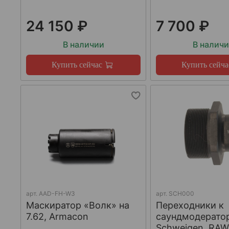
24 150 ₽
7 700 ₽
В наличии
В налич
Купить сейчас
Купить сейча
арт.
AAD-FH-W3
арт.
SCH000
Маскиратор «Волк» на
Переходники к
7.62, Armacon
саундмодерато
Schweigen, RA