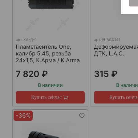
арт.
КА-Д-1
арт.
#LAC0141
Пламегаситель One,
Деформируема
калибр 5.45, резьба
ДТК, L.A.C.
24х1,5, К.Арма / K.Arma
7 820 ₽
315 ₽
В наличии
В налич
Купить сейчас
Купить сейча
-36%