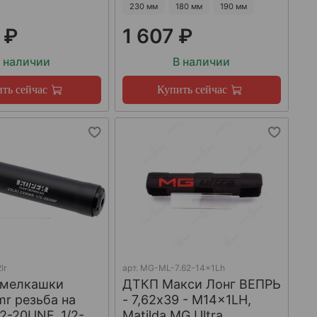
230 мм
180 мм
190 мм
 ₽
1 607 ₽
 наличии
В наличии
ть сейчас
Купить сейчас
lr
арт.
MG-ML-7.62-14x1Lh
 мелкашки
ДТКП Макси Лонг ВЕПРЬ
mr резьба на
- 7,62x39 - M14x1LH,
/2-20UNF, 1/2-
Matilda MG Ultra