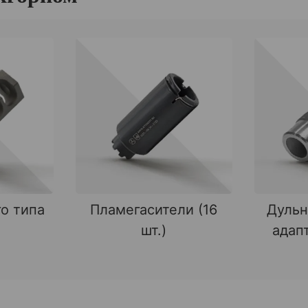
о типа
Пламегасители (16
Дульн
шт.)
адапт