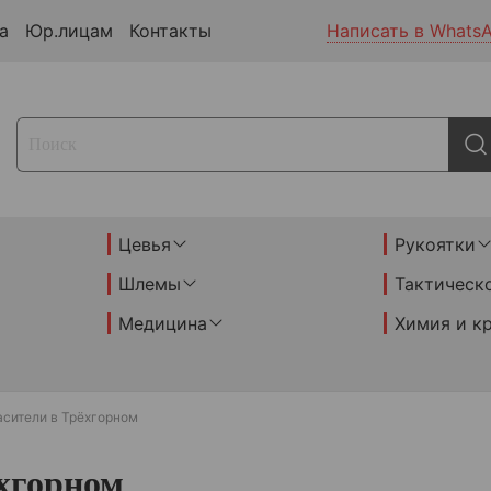
а
Юр.лицам
Контакты
Написать в Whats
Цевья
Рукоятки
Шлемы
Тактическ
Медицина
Химия и к
асители в Трёхгорном
хгорном