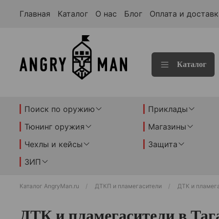
Главная
Каталог
О нас
Блог
Оплата и доставк
Каталог
Поиск по оружию
Приклады
Тюнинг оружия
Магазины
Чехлы и кейсы
Защита
ЗИП
Каталог AngryMan.ru
ДТКП и пламегасители
ДТК и пламега
ДТК и пламегасители в Таг