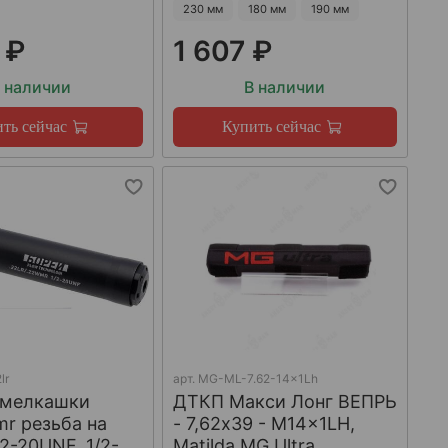
230 мм
180 мм
190 мм
 ₽
1 607 ₽
 наличии
В наличии
ть сейчас
Купить сейчас
lr
арт.
MG-ML-7.62-14x1Lh
 мелкашки
ДТКП Макси Лонг ВЕПРЬ
mr резьба на
- 7,62x39 - M14x1LH,
/2-20UNF, 1/2-
Matilda MG Ultra