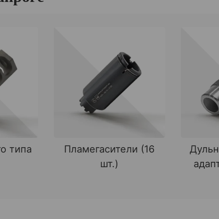
о типа
Пламегасители (16
Дульн
шт.)
адапт