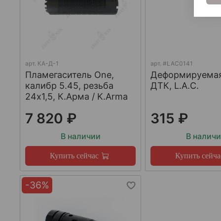
арт.
КА-Д-1
арт.
#LAC0141
Пламегаситель One,
Деформируема
калибр 5.45, резьба
ДТК, L.A.C.
24х1,5, К.Арма / K.Arma
7 820 ₽
315 ₽
В наличии
В налич
Купить сейчас
Купить сейча
-36%