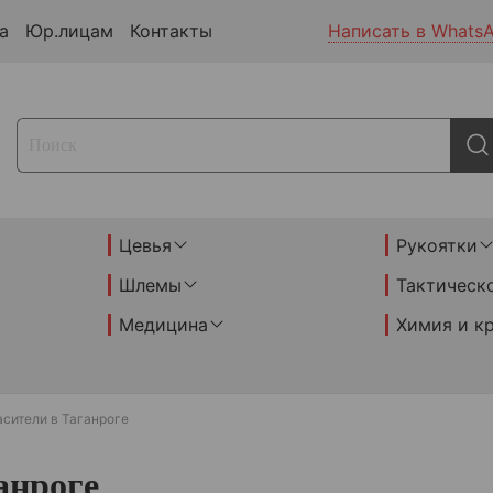
а
Юр.лицам
Контакты
Написать в Whats
Цевья
Рукоятки
Шлемы
Тактическ
Медицина
Химия и к
сители в Таганроге
анроге