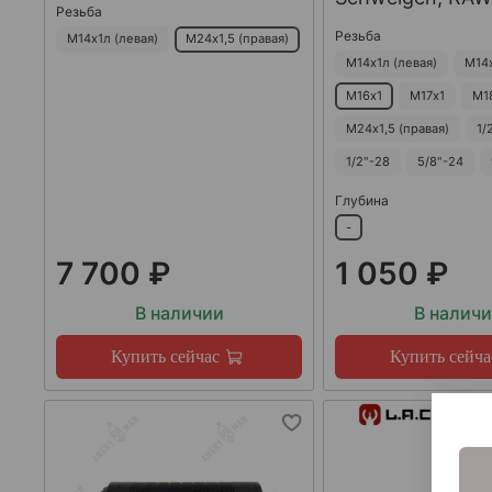
Резьба
Резьба
М14х1л (левая)
М24х1,5 (правая)
М14х1л (левая)
М14
М16х1
М17х1
М1
М24х1,5 (правая)
1/
1/2"-28
5/8"-24
Глубина
-
7 700 ₽
1 050 ₽
В наличии
В налич
Купить сейчас
Купить сейча