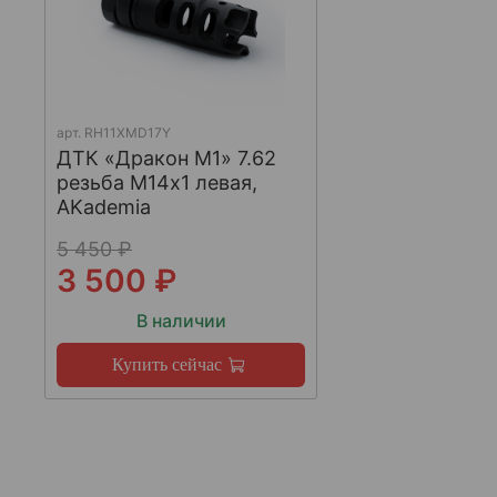
арт.
RH11XMD17Y
ДТК «Дракон М1» 7.62
резьба М14х1 левая,
AKademia
5 450 ₽
3 500 ₽
В наличии
Купить сейчас