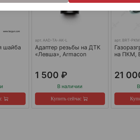
арт.
AAD-TA-AK-L
арт.
BRT-PKM
я шайба
Адаптер резьбы на ДТК
Газораз
«Левша», Armacon
на ПКМ, 
1 500 ₽
21 00
ии
В наличии
В
с
Купить сейчас
Купи