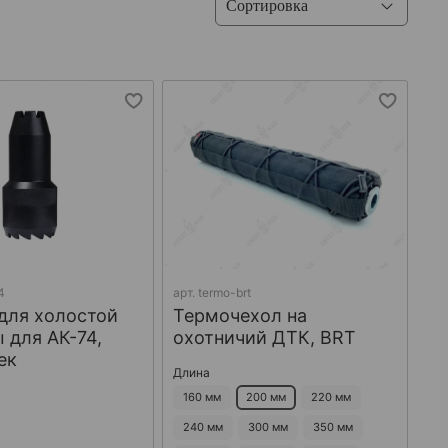
4
арт.
termo-brt
для холостой
Термочехол на
 для АК-74,
охотничий ДТК, BRT
ек
Длина
160 мм
200 мм
220 мм
240 мм
300 мм
350 мм