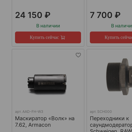
24 150 ₽
7 700 ₽
В наличии
В налич
Купить сейчас
Купить сейча
арт.
AAD-FH-W3
арт.
SCH000
Маскиратор «Волк» на
Переходники к
7.62, Armacon
саундмодерато
Schweigen, RA