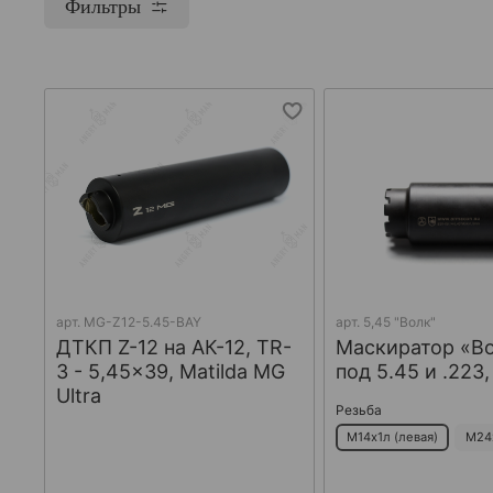
Фильтры
арт.
MG-Z12-5.45-BAY
арт.
5,45 "Волк"
ДТКП Z-12 на АК-12, TR-
Маскиратор «В
3 - 5,45x39, Matilda MG
под 5.45 и .223
Ultra
Резьба
М14х1л (левая)
М24х