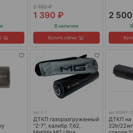
2 180 ₽
1 390 ₽
2 500
ии
В наличии
В
с
Купить сейчас
Купи
арт.
Z-7
арт.
BOREY-22
ДТКП газоразгруженный
ДТКП на
ру
"Z-7", калибр 7,62,
22lr/22w
W
Matilda MG Ultra
стволе 1