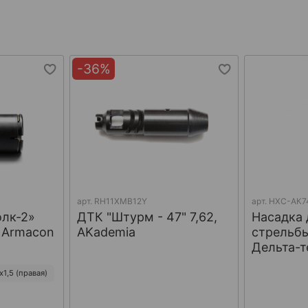
-36%
арт.
RH11XMB12Y
арт.
НХС-АК7
олк-2»
ДТК "Штурм - 47" 7,62,
Насадка 
, Armacon
AKademia
стрельбы
Дельта-т
1,5 (правая)