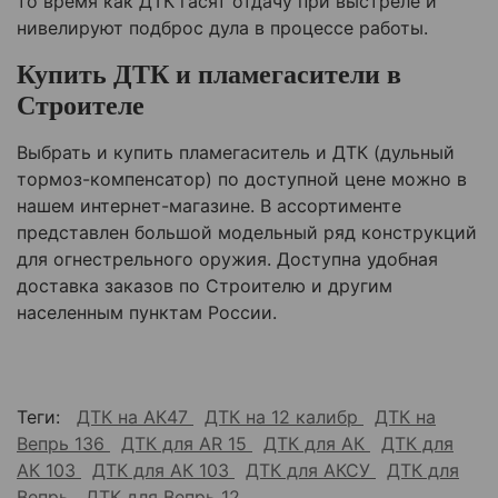
то время как ДТК гасят отдачу при выстреле и
нивелируют подброс дула в процессе работы.
Купить ДТК и пламегасители в
Строителе
Выбрать и купить пламегаситель и ДТК (дульный
тормоз-компенсатор) по доступной цене можно в
нашем интернет-магазине. В ассортименте
представлен большой модельный ряд конструкций
для огнестрельного оружия. Доступна удобная
доставка заказов по
Строителю
и другим
населенным пунктам России.
Теги:
ДТК на АК47
ДТК на 12 калибр
ДТК на
Вепрь 136
ДТК для AR 15
ДТК для АК
ДТК для
АК 103
ДТК для АК 103
ДТК для АКСУ
ДТК для
Вепрь
ДТК для Вепрь 12