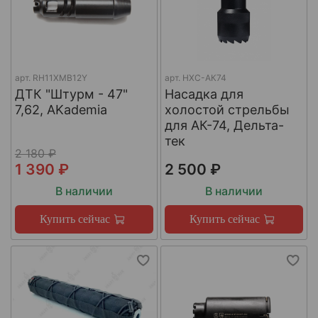
арт.
RH11XMB12Y
арт.
НХС-АК74
ДТК "Штурм - 47"
Насадка для
7,62, AKademia
холостой стрельбы
для АК-74, Дельта-
тек
2 180 ₽
1 390 ₽
2 500 ₽
В наличии
В наличии
Купить сейчас
Купить сейчас