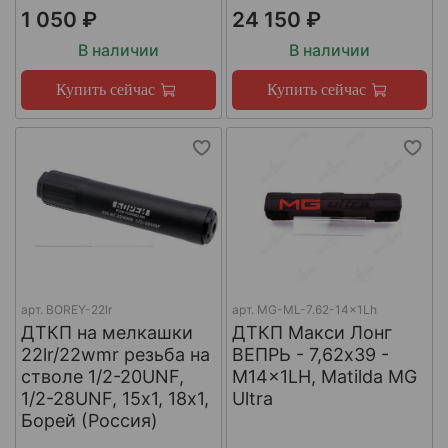
1 050 ₽
24 150 ₽
В наличии
В наличии
Купить сейчас
Купить сейчас
арт.
BOREY-22lr
арт.
MG-ML-7.62-14x1Lh
ДТКП на мелкашки
ДТКП Макси Лонг
22lr/22wmr резьба на
ВЕПРЬ - 7,62x39 -
стволе 1/2-20UNF,
M14x1LH, Matilda MG
1/2-28UNF, 15х1, 18х1,
Ultra
Борей (Россия)