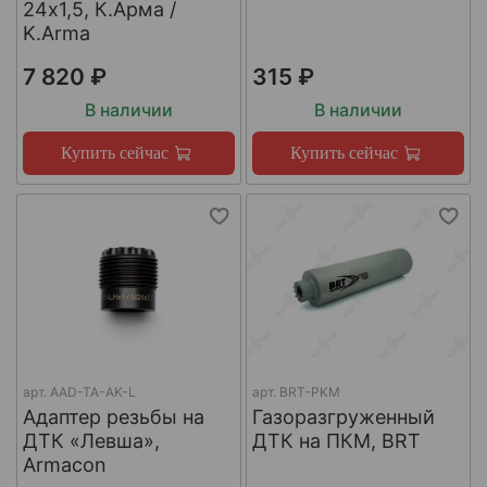
24х1,5, К.Арма /
K.Arma
7 820 ₽
315 ₽
В наличии
В наличии
Купить сейчас
Купить сейчас
арт.
AAD-TA-AK-L
арт.
BRT-PKM
Адаптер резьбы на
Газоразгруженный
ДТК «Левша»,
ДТК на ПКМ, BRT
Armacon