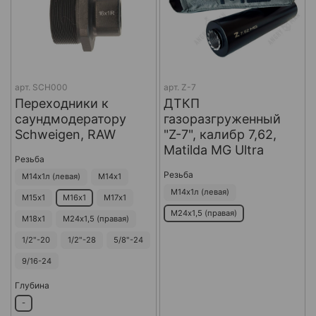
арт.
SCH000
арт.
Z-7
Переходники к
ДТКП
саундмодератору
газоразгруженный
Schweigen, RAW
"Z-7", калибр 7,62,
Matilda MG Ultra
Резьба
Резьба
М14х1л (левая)
М14х1
М14х1л (левая)
М15х1
М16х1
М17х1
М24х1,5 (правая)
М18х1
М24х1,5 (правая)
1/2"-20
1/2"-28
5/8"-24
9/16-24
Глубина
-