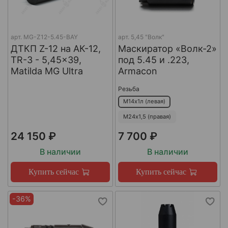
арт.
MG-Z12-5.45-BAY
арт.
5,45 "Волк"
ДТКП Z-12 на АК-12,
Маскиратор «Волк-2»
TR-3 - 5,45x39,
под 5.45 и .223,
Matilda MG Ultra
Armacon
Резьба
М14х1л (левая)
М24х1,5 (правая)
24 150 ₽
7 700 ₽
В наличии
В наличии
Купить сейчас
Купить сейчас
-36%