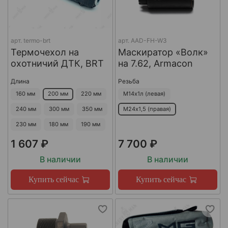
арт.
termo-brt
арт.
AAD-FH-W3
Термочехол на
Маскиратор «Волк»
охотничий ДТК, BRT
на 7.62, Armacon
Длина
Резьба
160 мм
200 мм
220 мм
М14х1л (левая)
240 мм
300 мм
350 мм
М24х1,5 (правая)
230 мм
180 мм
190 мм
1 607 ₽
7 700 ₽
В наличии
В наличии
Купить сейчас
Купить сейчас