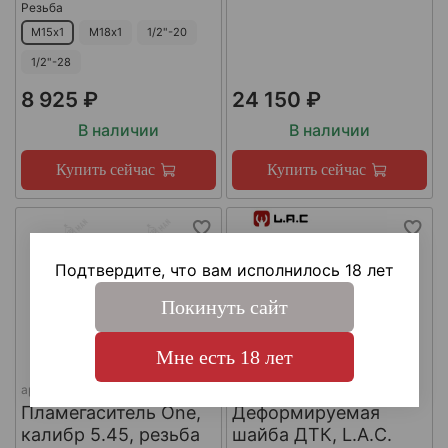
Резьба
М15х1
М18х1
1/2"-20
1/2"-28
8 925 ₽
24 150 ₽
В наличии
В наличии
Купить сейчас
Купить сейчас
Подтвердите, что вам исполнилось 18 лет
Покинуть сайт
Мне есть 18 лет
арт.
КА-Д-1
арт.
#LAC0141
Пламегаситель One,
Деформируемая
калибр 5.45, резьба
шайба ДТК, L.A.C.