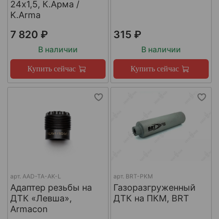
24х1,5, К.Арма /
K.Arma
7 820 ₽
315 ₽
В наличии
В наличии
Купить сейчас
Купить сейчас
арт.
AAD-TA-AK-L
арт.
BRT-PKM
Адаптер резьбы на
Газоразгруженный
ДТК «Левша»,
ДТК на ПКМ, BRT
Armacon