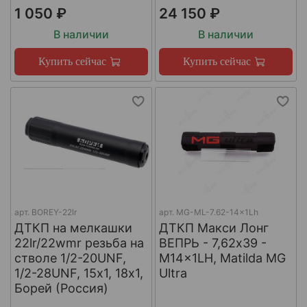
1 050 ₽
24 150 ₽
В наличии
В наличии
Купить сейчас
Купить сейчас
арт.
BOREY-22lr
арт.
MG-ML-7.62-14x1Lh
ДТКП на мелкашки
ДТКП Макси Лонг
22lr/22wmr резьба на
ВЕПРЬ - 7,62x39 -
стволе 1/2-20UNF,
M14x1LH, Matilda MG
1/2-28UNF, 15х1, 18х1,
Ultra
Борей (Россия)