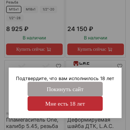
Резьба
М15х1
М18х1
1/2"-20
1/2"-28
8 925 ₽
24 150 ₽
В наличии
В наличии
Купить сейчас
Купить сейчас
Подтвердите, что вам исполнилось 18 лет
Покинуть сайт
Мне есть 18 лет
арт.
КА-Д-1
арт.
#LAC0141
Пламегаситель One,
Деформируемая
калибр 5.45, резьба
шайба ДТК, L.A.C.