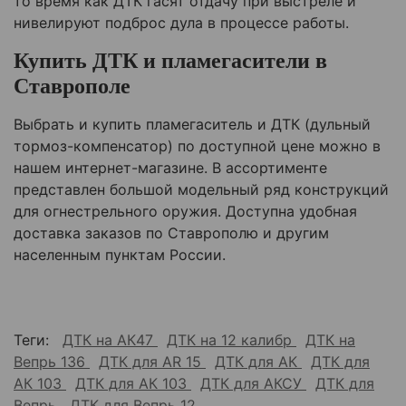
то время как ДТК гасят отдачу при выстреле и
нивелируют подброс дула в процессе работы.
Купить ДТК и пламегасители в
Ставрополе
Выбрать и купить пламегаситель и ДТК (дульный
тормоз-компенсатор) по доступной цене можно в
нашем интернет-магазине. В ассортименте
представлен большой модельный ряд конструкций
для огнестрельного оружия. Доступна удобная
доставка заказов по Ставрополю и другим
населенным пунктам России.
Теги:
ДТК на АК47
ДТК на 12 калибр
ДТК на
Вепрь 136
ДТК для AR 15
ДТК для АК
ДТК для
АК 103
ДТК для АК 103
ДТК для АКСУ
ДТК для
Вепрь
ДТК для Вепрь 12