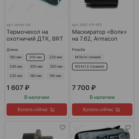
арт.
termo-brt
арт.
AAD-FH-W3
Термочехол на
Маскиратор «Волк»
охотничий ДТК, BRT
на 7.62, Armacon
Длина
Резьба
160 мм
200 мм
220 мм
М14х1л (левая)
240 мм
300 мм
350 мм
М24х1,5 (правая)
230 мм
180 мм
190 мм
1 607 ₽
7 700 ₽
В наличии
В наличии
Купить сейчас
Купить сейчас