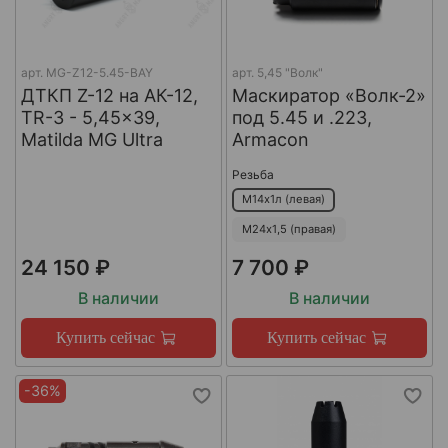
арт.
MG-Z12-5.45-BAY
арт.
5,45 "Волк"
ДТКП Z-12 на АК-12,
Маскиратор «Волк-2»
TR-3 - 5,45x39,
под 5.45 и .223,
Matilda MG Ultra
Armacon
Резьба
М14х1л (левая)
М24х1,5 (правая)
24 150 ₽
7 700 ₽
В наличии
В наличии
Купить сейчас
Купить сейчас
-36%