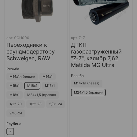
арт.
SCH000
арт.
Z-7
Переходники к
ДТКП
саундмодератору
газоразгруженный
Schweigen, RAW
"Z-7", калибр 7,62,
Matilda MG Ultra
Резьба
Резьба
М14х1л (левая)
М14х1
М14х1л (левая)
М15х1
М16х1
М17х1
М24х1,5 (правая)
М18х1
М24х1,5 (правая)
1/2"-20
1/2"-28
5/8"-24
9/16-24
Глубина
-