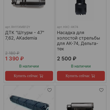
арт.
RH11XMB12Y
арт.
НХС-АК74
ДТК "Штурм - 47"
Насадка для
7,62, AKademia
холостой стрельбы
для АК-74, Дельта-
тек
2 180 ₽
1 390 ₽
2 500 ₽
В наличии
В наличии
Купить сейчас
Купить сейчас