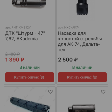
арт.
RH11XMB12Y
арт.
НХС-АК74
ДТК "Штурм - 47"
Насадка для
7,62, AKademia
холостой стрельбы
для АК-74, Дельта-
тек
2 180 ₽
1 390 ₽
2 500 ₽
В наличии
В наличии
Купить сейчас
Купить сейчас