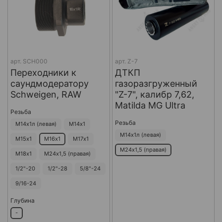
арт.
SCH000
арт.
Z-7
Переходники к
ДТКП
саундмодератору
газоразгруженный
Schweigen, RAW
"Z-7", калибр 7,62,
Matilda MG Ultra
Резьба
Резьба
М14х1л (левая)
М14х1
М14х1л (левая)
М15х1
М16х1
М17х1
М24х1,5 (правая)
М18х1
М24х1,5 (правая)
1/2"-20
1/2"-28
5/8"-24
9/16-24
Глубина
-