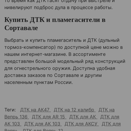
то время как ДТК гасят отдачу при выстреле и
нивелируют подброс дула в процессе работы.
Купить ДТК и пламегасители в
Сортавале
Выбрать и купить пламегаситель и ДТК (дульный
тормоз-компенсатор) по доступной цене можно в
нашем интернет-магазине. В ассортименте
представлен большой модельный ряд конструкций
для огнестрельного оружия. Доступна удобная
доставка заказов по
Сортавале
и другим
населенным пунктам России.
Теги:
ДТК на АК47
ДТК на 12 калибр
ДТК на
Вепрь 136
ДТК для AR 15
ДТК для АК
ДТК для
АК 103
ДТК для АК 103
ДТК для АКСУ
ДТК для
Вепрь
ДТК для Вепрь 12