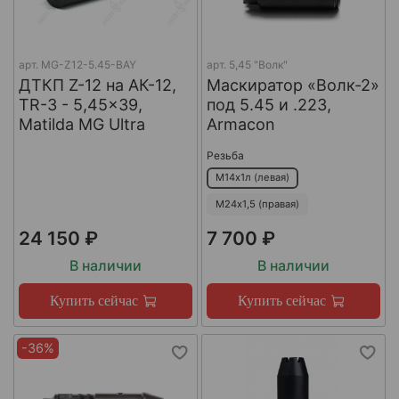
арт.
MG-Z12-5.45-BAY
арт.
5,45 "Волк"
ДТКП Z-12 на АК-12,
Маскиратор «Волк-2»
TR-3 - 5,45x39,
под 5.45 и .223,
Matilda MG Ultra
Armacon
Резьба
М14х1л (левая)
М24х1,5 (правая)
24 150 ₽
7 700 ₽
В наличии
В наличии
Купить сейчас
Купить сейчас
-36%