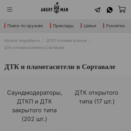
Поиск по оружию
Приклады
Цевья
Рукоятки
Каталог AngryMan.ru
ДТКП и пламегасители
ДТК и пламегасители в Сортавале
ДТК и пламегасители в Сортавале
Саундмодераторы,
ДТК открытого
ДТКП и ДТК
типа (17 шт.)
закрытого типа
(202 шт.)