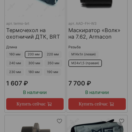
арт.
termo-brt
арт.
AAD-FH-W3
Термочехол на
Маскиратор «Волк»
охотничий ДТК, BRT
на 7.62, Armacon
Длина
Резьба
160 мм
200 мм
220 мм
М14х1л (левая)
240 мм
300 мм
350 мм
М24х1,5 (правая)
230 мм
180 мм
190 мм
1 607 ₽
7 700 ₽
В наличии
В наличии
Купить сейчас
Купить сейчас