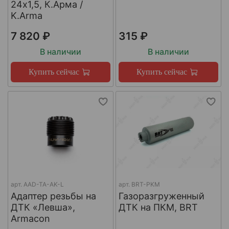
24х1,5, К.Арма /
K.Arma
7 820 ₽
315 ₽
В наличии
В наличии
Купить сейчас
Купить сейчас
арт.
AAD-TA-AK-L
арт.
BRT-PKM
Адаптер резьбы на
Газоразгруженный
ДТК «Левша»,
ДТК на ПКМ, BRT
Armacon