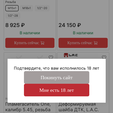
Резьба
М15х1
М18х1
1/2"-20
1/2"-28
8 925 ₽
24 150 ₽
В наличии
В наличии
Купить сейчас
Купить сейчас
Подтвердите, что вам исполнилось 18 лет
Покинуть сайт
Мне есть 18 лет
арт.
КА-Д-1
арт.
#LAC0141
Пламегаситель One,
Деформируемая
калибр 5.45, резьба
шайба ДТК, L.A.C.