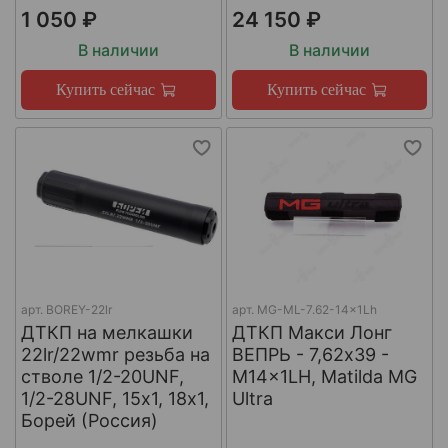
1 050 ₽
24 150 ₽
В наличии
В наличии
Купить сейчас
Купить сейчас
арт.
BOREY-22lr
арт.
MG-ML-7.62-14x1Lh
ДТКП на мелкашки
ДТКП Макси Лонг
22lr/22wmr резьба на
ВЕПРЬ - 7,62x39 -
стволе 1/2-20UNF,
M14x1LH, Matilda MG
1/2-28UNF, 15х1, 18х1,
Ultra
Борей (Россия)