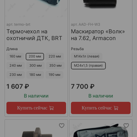
арт.
termo-brt
арт.
AAD-FH-W3
Термочехол на
Маскиратор «Волк»
охотничий ДТК, BRT
на 7.62, Armacon
Длина
Резьба
160 мм
200 мм
220 мм
М14х1л (левая)
240 мм
300 мм
350 мм
М24х1,5 (правая)
230 мм
180 мм
190 мм
1 607 ₽
7 700 ₽
В наличии
В наличии
Купить сейчас
Купить сейчас