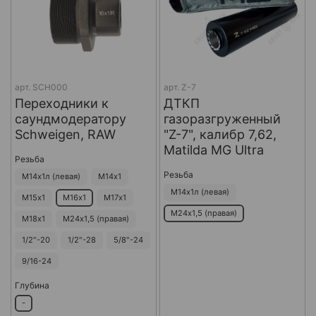
арт.
SCH000
арт.
Z-7
Переходники к
ДТКП
саундмодератору
газоразгруженный
Schweigen, RAW
"Z-7", калибр 7,62,
Matilda MG Ultra
Резьба
Резьба
М14х1л (левая)
М14х1
М14х1л (левая)
М15х1
М16х1
М17х1
М24х1,5 (правая)
М18х1
М24х1,5 (правая)
1/2"-20
1/2"-28
5/8"-24
9/16-24
Глубина
-