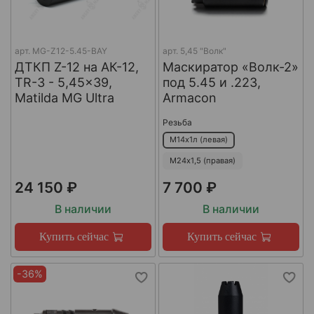
арт.
MG-Z12-5.45-BAY
арт.
5,45 "Волк"
ДТКП Z-12 на АК-12,
Маскиратор «Волк-2»
TR-3 - 5,45x39,
под 5.45 и .223,
Matilda MG Ultra
Armacon
Резьба
М14х1л (левая)
М24х1,5 (правая)
24 150 ₽
7 700 ₽
В наличии
В наличии
Купить сейчас
Купить сейчас
-36%