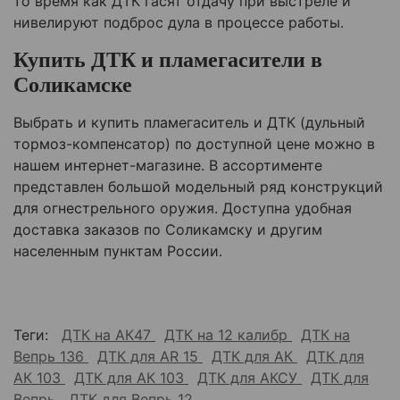
то время как ДТК гасят отдачу при выстреле и
нивелируют подброс дула в процессе работы.
Купить ДТК и пламегасители в
Соликамске
Выбрать и купить пламегаситель и ДТК (дульный
тормоз-компенсатор) по доступной цене можно в
нашем интернет-магазине. В ассортименте
представлен большой модельный ряд конструкций
для огнестрельного оружия. Доступна удобная
доставка заказов по Соликамску и другим
населенным пунктам России.
Теги:
ДТК на АК47
ДТК на 12 калибр
ДТК на
Вепрь 136
ДТК для AR 15
ДТК для АК
ДТК для
АК 103
ДТК для АК 103
ДТК для АКСУ
ДТК для
Вепрь
ДТК для Вепрь 12