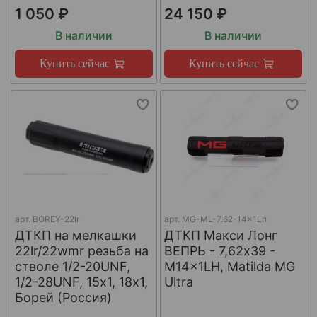
1 050 ₽
24 150 ₽
В наличии
В наличии
Купить сейчас
Купить сейчас
арт.
BOREY-22lr
арт.
MG-ML-7.62-14x1Lh
ДТКП на мелкашки
ДТКП Макси Лонг
22lr/22wmr резьба на
ВЕПРЬ - 7,62x39 -
стволе 1/2-20UNF,
M14x1LH, Matilda MG
1/2-28UNF, 15х1, 18х1,
Ultra
Борей (Россия)