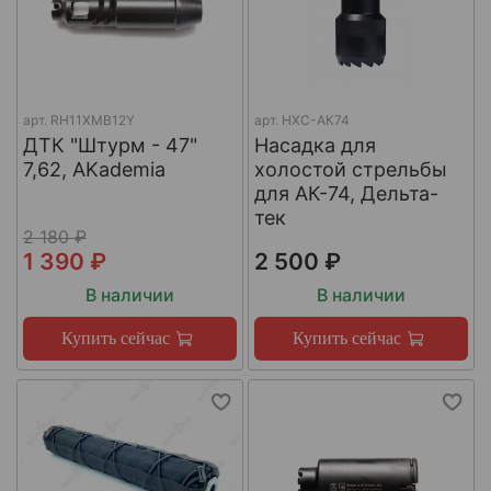
арт.
RH11XMB12Y
арт.
НХС-АК74
ДТК "Штурм - 47"
Насадка для
7,62, AKademia
холостой стрельбы
для АК-74, Дельта-
тек
2 180 ₽
1 390 ₽
2 500 ₽
В наличии
В наличии
Купить сейчас
Купить сейчас