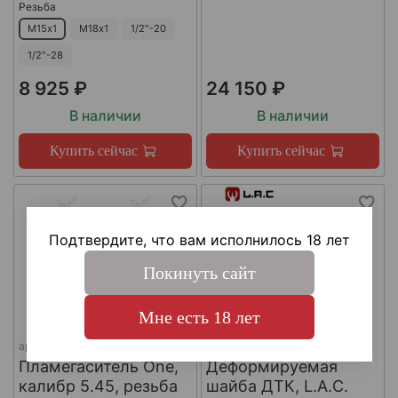
Резьба
М15х1
М18х1
1/2"-20
1/2"-28
8 925 ₽
24 150 ₽
В наличии
В наличии
Купить сейчас
Купить сейчас
Подтвердите, что вам исполнилось 18 лет
Покинуть сайт
Мне есть 18 лет
арт.
КА-Д-1
арт.
#LAC0141
Пламегаситель One,
Деформируемая
калибр 5.45, резьба
шайба ДТК, L.A.C.