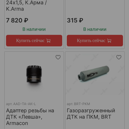
24х1,5, К.Арма /
K.Arma
7 820 ₽
315 ₽
В наличии
В наличии
Купить сейчас
Купить сейчас
арт.
AAD-TA-AK-L
арт.
BRT-PKM
Адаптер резьбы на
Газоразгруженный
ДТК «Левша»,
ДТК на ПКМ, BRT
Armacon