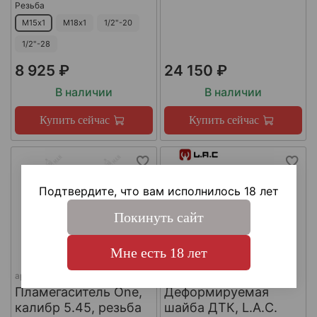
Резьба
М15х1
М18х1
1/2"-20
1/2"-28
8 925 ₽
24 150 ₽
В наличии
В наличии
Купить сейчас
Купить сейчас
Подтвердите, что вам исполнилось 18 лет
Покинуть сайт
Мне есть 18 лет
арт.
КА-Д-1
арт.
#LAC0141
Пламегаситель One,
Деформируемая
калибр 5.45, резьба
шайба ДТК, L.A.C.