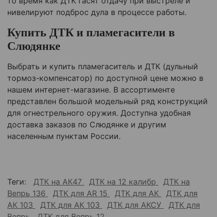
то время как ДТК гасят отдачу при выстреле и
нивелируют подброс дула в процессе работы.
Купить ДТК и пламегасители в
Слюдянке
Выбрать и купить пламегаситель и ДТК (дульный
тормоз-компенсатор) по доступной цене можно в
нашем интернет-магазине. В ассортименте
представлен большой модельный ряд конструкций
для огнестрельного оружия. Доступна удобная
доставка заказов по
Слюдянке
и другим
населенным пунктам России.
Теги:
ДТК на АК47
ДТК на 12 калибр
ДТК на
Вепрь 136
ДТК для AR 15
ДТК для АК
ДТК для
АК 103
ДТК для АК 103
ДТК для АКСУ
ДТК для
Вепрь
ДТК для Вепрь 12