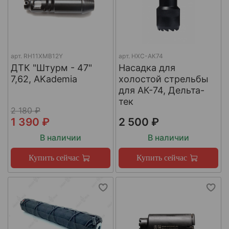
арт.
RH11XMB12Y
арт.
НХС-АК74
ДТК "Штурм - 47"
Насадка для
7,62, AKademia
холостой стрельбы
для АК-74, Дельта-
тек
2 180 ₽
1 390 ₽
2 500 ₽
В наличии
В наличии
Купить сейчас
Купить сейчас