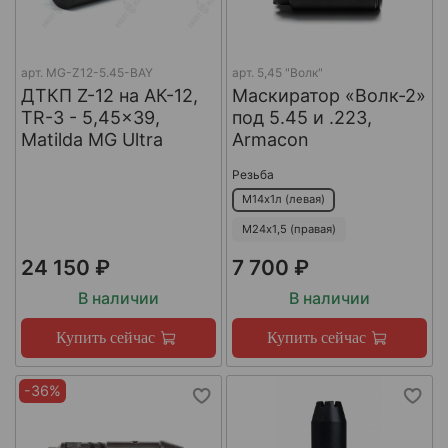
арт.
MG-Z12-5.45-BAY
арт.
5,45 "Волк"
ДТКП Z-12 на АК-12,
Маскиратор «Волк-2»
TR-3 - 5,45x39,
под 5.45 и .223,
Matilda MG Ultra
Armacon
Резьба
М14х1л (левая)
М24х1,5 (правая)
24 150 ₽
7 700 ₽
В наличии
В наличии
Купить сейчас
Купить сейчас
-36%