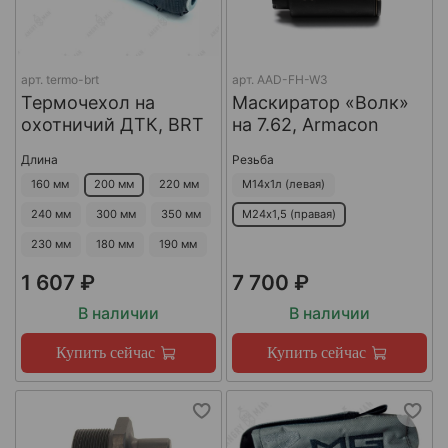
арт.
termo-brt
арт.
AAD-FH-W3
Термочехол на
Маскиратор «Волк»
охотничий ДТК, BRT
на 7.62, Armacon
Длина
Резьба
160 мм
200 мм
220 мм
М14х1л (левая)
240 мм
300 мм
350 мм
М24х1,5 (правая)
230 мм
180 мм
190 мм
1 607 ₽
7 700 ₽
В наличии
В наличии
Купить сейчас
Купить сейчас