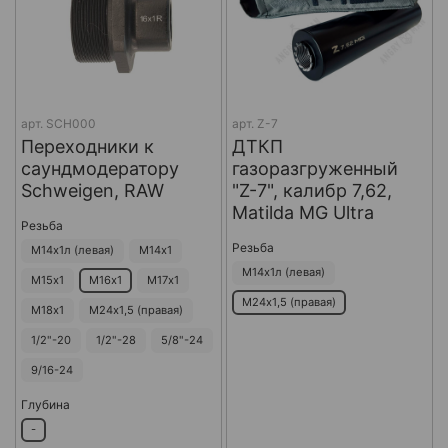
арт.
SCH000
арт.
Z-7
Переходники к
ДТКП
саундмодератору
газоразгруженный
Schweigen, RAW
"Z-7", калибр 7,62,
Matilda MG Ultra
Резьба
Резьба
М14х1л (левая)
М14х1
М14х1л (левая)
М15х1
М16х1
М17х1
М24х1,5 (правая)
М18х1
М24х1,5 (правая)
1/2"-20
1/2"-28
5/8"-24
9/16-24
Глубина
-