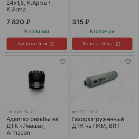
24х1,5, К.Арма /
K.Arma
7 820 ₽
315 ₽
В наличии
В наличии
Купить сейчас
Купить сейчас
арт.
AAD-TA-AK-L
арт.
BRT-PKM
Адаптер резьбы на
Газоразгруженный
ДТК «Левша»,
ДТК на ПКМ, BRT
Armacon