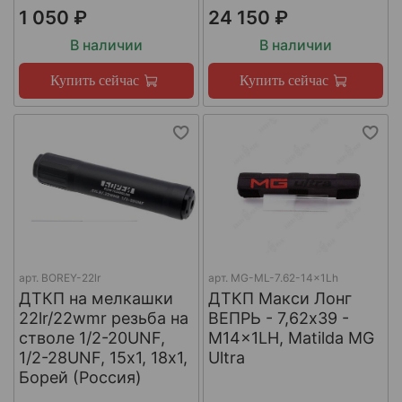
1 050 ₽
24 150 ₽
В наличии
В наличии
Купить сейчас
Купить сейчас
арт.
BOREY-22lr
арт.
MG-ML-7.62-14x1Lh
ДТКП на мелкашки
ДТКП Макси Лонг
22lr/22wmr резьба на
ВЕПРЬ - 7,62x39 -
стволе 1/2-20UNF,
M14x1LH, Matilda MG
1/2-28UNF, 15х1, 18х1,
Ultra
Борей (Россия)