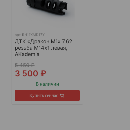
арт.
RH11XMD17Y
ДТК «Дракон М1» 7.62
резьба М14х1 левая,
AKademia
5 450 ₽
3 500 ₽
В наличии
Купить сейчас