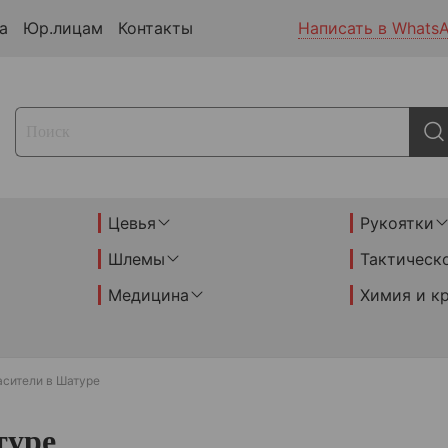
а
Юр.лицам
Контакты
Написать в Whats
Цевья
Рукоятки
Шлемы
Тактическ
Медицина
Химия и к
асители в Шатуре
туре