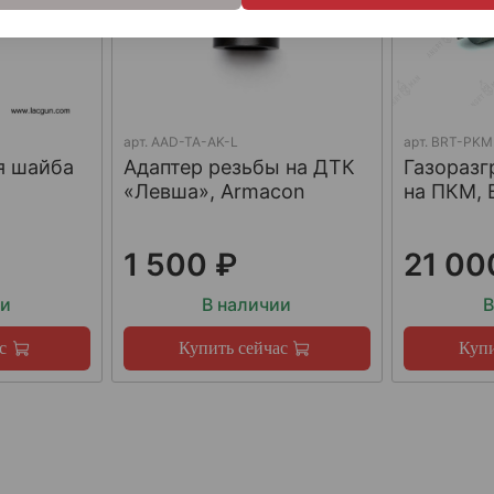
арт.
AAD-TA-AK-L
арт.
BRT-PKM
я шайба
Адаптер резьбы на ДТК
Газораз
«Левша», Armacon
на ПКМ, 
1 500 ₽
21 00
ии
В наличии
В
с
Купить сейчас
Купи