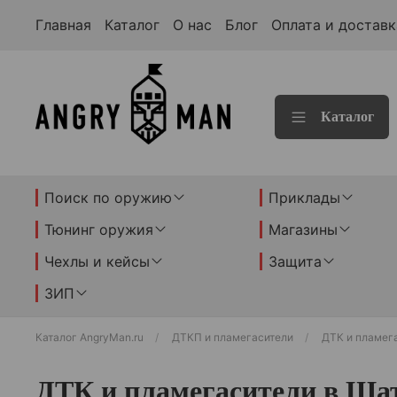
Главная
Каталог
О нас
Блог
Оплата и доставк
Каталог
Поиск по оружию
Приклады
Тюнинг оружия
Магазины
Чехлы и кейсы
Защита
ЗИП
Каталог AngryMan.ru
ДТКП и пламегасители
ДТК и пламег
ДТК и пламегасители в Ша