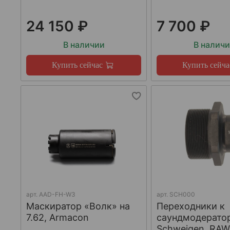
24 150 ₽
7 700 ₽
В наличии
В налич
Купить сейчас
Купить сейча
арт.
AAD-FH-W3
арт.
SCH000
Маскиратор «Волк» на
Переходники к
7.62, Armacon
саундмодерато
Schweigen, RA