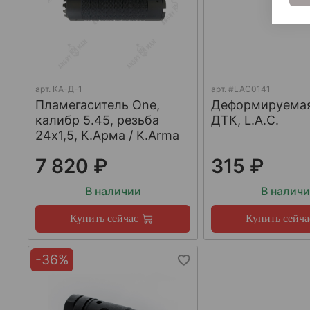
арт.
КА-Д-1
арт.
#LAC0141
Пламегаситель One,
Деформируема
калибр 5.45, резьба
ДТК, L.A.C.
24х1,5, К.Арма / K.Arma
7 820 ₽
315 ₽
В наличии
В налич
Купить сейчас
Купить сейча
-36%