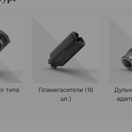
о типа
Пламегасители (16
Дульн
шт.)
адапт