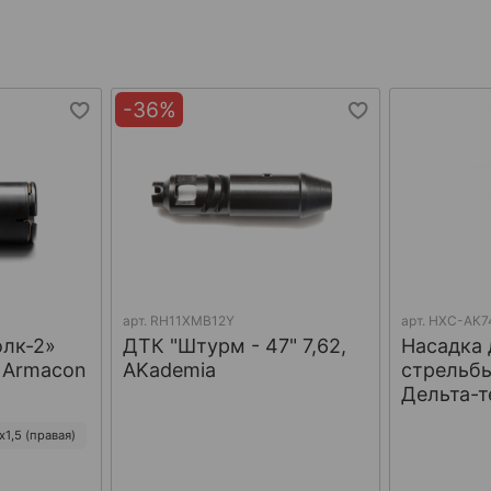
-36%
арт.
RH11XMB12Y
арт.
НХС-АК7
олк-2»
ДТК "Штурм - 47" 7,62,
Насадка 
, Armacon
AKademia
стрельбы
Дельта-т
1,5 (правая)