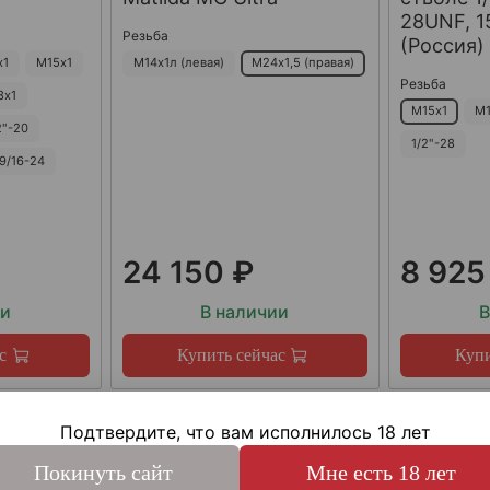
28UNF, 15
Резьба
(Россия)
х1
М15х1
М14х1л (левая)
М24х1,5 (правая)
Резьба
8х1
М15х1
М1
2"-20
1/2"-28
9/16-24
24 150 ₽
8 925
ии
В наличии
В
с
Купить сейчас
Купи
Подтвердите, что вам исполнилось 18 лет
Покинуть сайт
Мне есть 18 лет