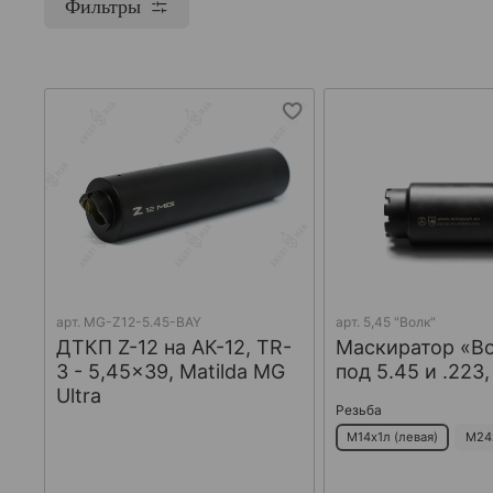
Фильтры
арт.
MG-Z12-5.45-BAY
арт.
5,45 "Волк"
ДТКП Z-12 на АК-12, TR-
Маскиратор «В
3 - 5,45x39, Matilda MG
под 5.45 и .223
Ultra
Резьба
М14х1л (левая)
М24х