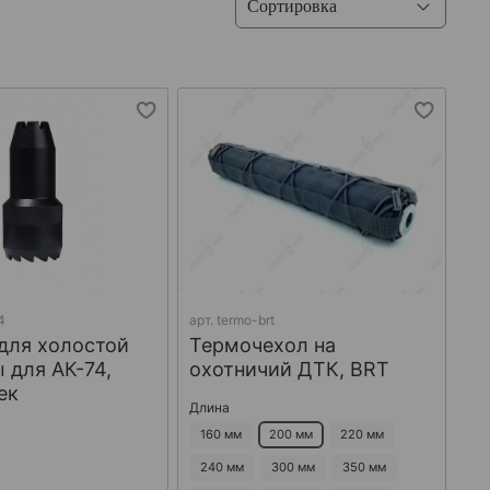
4
арт.
termo-brt
для холостой
Термочехол на
 для АК-74,
охотничий ДТК, BRT
ек
Длина
160 мм
200 мм
220 мм
240 мм
300 мм
350 мм