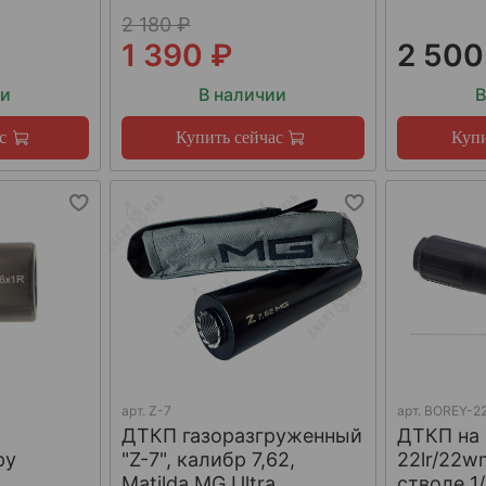
2 180 ₽
1 390 ₽
2 500
ии
В наличии
В
с
Купить сейчас
Купи
арт.
Z-7
арт.
BOREY-22
ДТКП газоразгруженный
ДТКП на
ру
"Z-7", калибр 7,62,
22lr/22w
W
Matilda MG Ultra
стволе 1