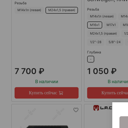
Резьба
Резьба
М14х1л (левая)
М24х1,5 (правая)
М14х1л (левая)
М14
М16х1
М17х1
М1
М24х1,5 (правая)
1/
1/2"-28
5/8"-24
Глубина
-
7 700 ₽
1 050 ₽
В наличии
В налич
Купить сейчас
Купить сейча