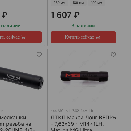
230 мм
180 мм
190 мм
 ₽
1 607 ₽
 наличии
В наличии
ть сейчас
Купить сейчас
lr
арт.
MG-ML-7.62-14x1Lh
 мелкашки
ДТКП Макси Лонг ВЕПРЬ
mr резьба на
- 7,62x39 - M14x1LH,
/2-20UNF, 1/2-
Matilda MG Ultra