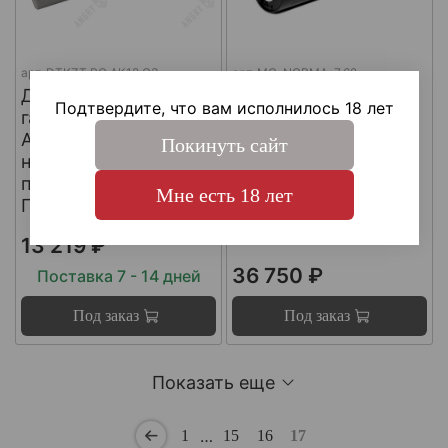
арт.
DTKZT PG АК12 G3
арт.
MG-NORMA-7.62
ДТКП
ДТКП
Подтвердите, что вам исполнилось 18 лет
газоразгруженный на
газоразгруженный
АК12 G3 (с
"NORMA" на
Покинуть сайт
несъемным
импортные
пламегасителем) ,
карабины, калибр
Мне есть 18 лет
Пафган / PufGun
30-06, Matilda MG
Ultra
13 219 ₽
36 750 ₽
Поставка 7 - 14 дней
Под заказ
Под заказ
Показать еще
…
1
15
16
17