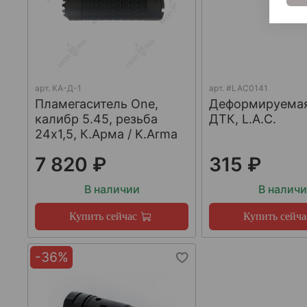
арт.
КА-Д-1
арт.
#LAC0141
Пламегаситель One,
Деформируема
калибр 5.45, резьба
ДТК, L.A.C.
24х1,5, К.Арма / K.Arma
7 820 ₽
315 ₽
В наличии
В налич
Купить сейчас
Купить сейча
-36%