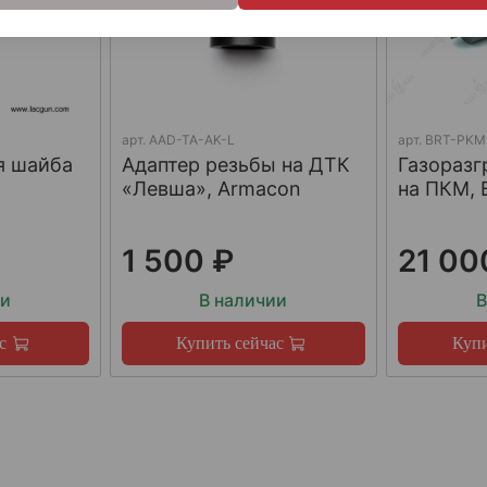
арт.
AAD-TA-AK-L
арт.
BRT-PKM
я шайба
Адаптер резьбы на ДТК
Газораз
«Левша», Armacon
на ПКМ, 
1 500 ₽
21 00
ии
В наличии
В
с
Купить сейчас
Купи