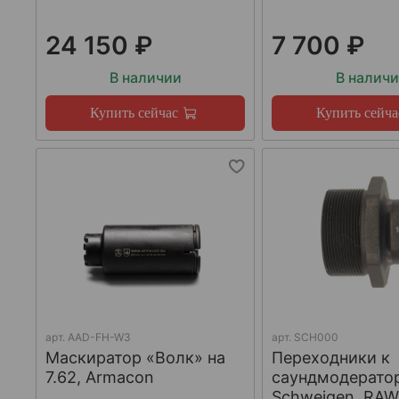
24 150 ₽
7 700 ₽
В наличии
В налич
Купить сейчас
Купить сейча
арт.
AAD-FH-W3
арт.
SCH000
Маскиратор «Волк» на
Переходники к
7.62, Armacon
саундмодерато
Schweigen, RA