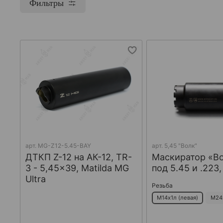
Фильтры
арт.
MG-Z12-5.45-BAY
арт.
5,45 "Волк"
ДТКП Z-12 на АК-12, TR-
Маскиратор «В
3 - 5,45x39, Matilda MG
под 5.45 и .223
Ultra
Резьба
М14х1л (левая)
М24х