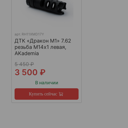
арт.
RH11XMD17Y
ДТК «Дракон М1» 7.62
резьба М14х1 левая,
AKademia
5 450 ₽
3 500 ₽
В наличии
Купить сейчас