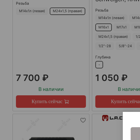
Резьба
Резьба
М14х1л (левая)
М24х1,5 (правая)
М14х1л (левая)
М14
М16х1
М17х1
М1
М24х1,5 (правая)
1/
1/2"-28
5/8"-24
Глубина
-
7 700 ₽
1 050 ₽
В наличии
В налич
Купить сейчас
Купить сейча