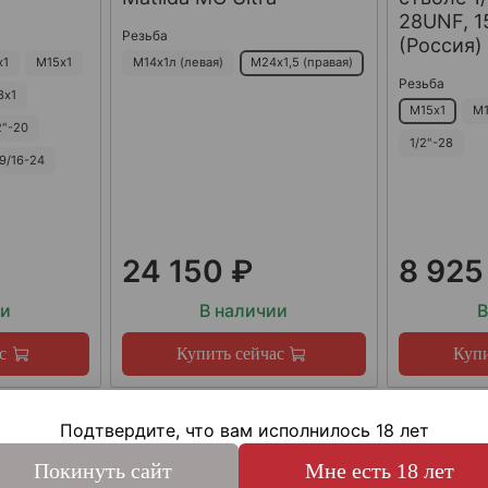
28UNF, 15
Резьба
(Россия)
х1
М15х1
М14х1л (левая)
М24х1,5 (правая)
Резьба
8х1
М15х1
М1
2"-20
1/2"-28
9/16-24
24 150 ₽
8 925
ии
В наличии
В
с
Купить сейчас
Купи
Подтвердите, что вам исполнилось 18 лет
Покинуть сайт
Мне есть 18 лет