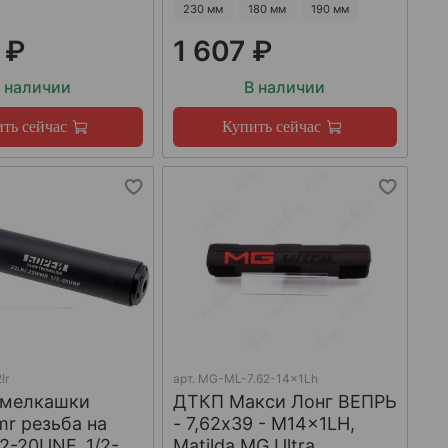
230 мм
180 мм
190 мм
 ₽
1 607 ₽
 наличии
В наличии
ть сейчас
Купить сейчас
lr
арт.
MG-ML-7.62-14x1Lh
 мелкашки
ДТКП Макси Лонг ВЕПРЬ
mr резьба на
- 7,62x39 - M14x1LH,
/2-20UNF, 1/2-
Matilda MG Ultra