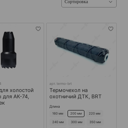
4
арт.
termo-brt
для холостой
Термочехол на
 для АК-74,
охотничий ДТК, BRT
ек
Длина
160 мм
200 мм
220 мм
240 мм
300 мм
350 мм