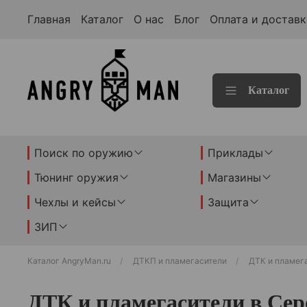
Главная
Каталог
О нас
Блог
Оплата и доставк
Каталог
Поиск по оружию
Приклады
Тюнинг оружия
Магазины
Чехлы и кейсы
Защита
ЗИП
Каталог AngryMan.ru
ДТКП и пламегасители
ДТК и пламег
ДТК и пламегасители в Сер