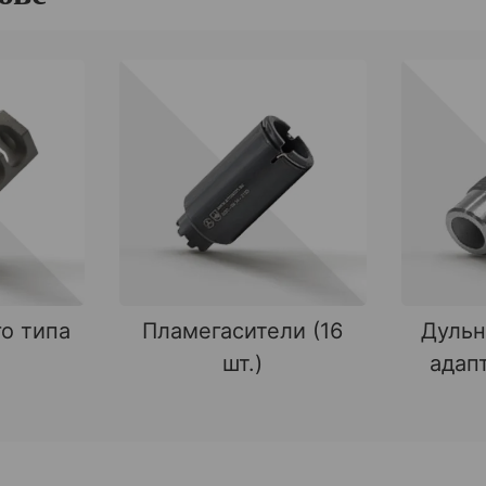
о типа
Пламегасители (16
Дульн
шт.)
адапт