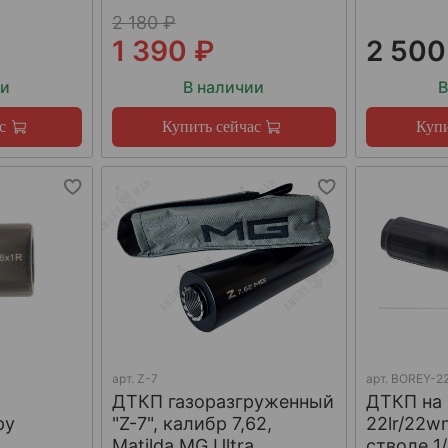
2 180 ₽
1 390 ₽
2 500
ии
В наличии
В
с
Купить сейчас
Купи
арт.
Z-7
арт.
BOREY-22
ДТКП газоразгруженный
ДТКП на
ру
"Z-7", калибр 7,62,
22lr/22w
W
Matilda MG Ultra
стволе 1