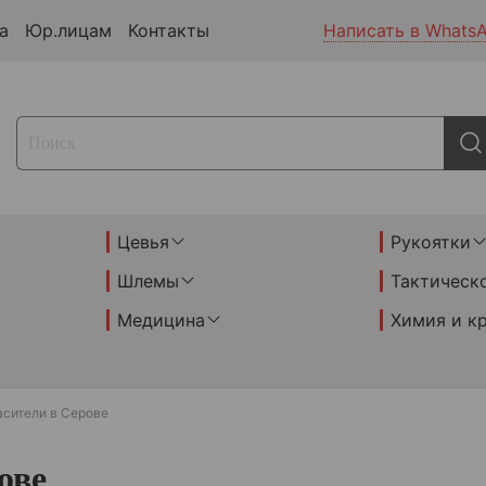
а
Юр.лицам
Контакты
Написать в Whats
Цевья
Рукоятки
Шлемы
Тактическ
Медицина
Химия и к
асители в Серове
ове