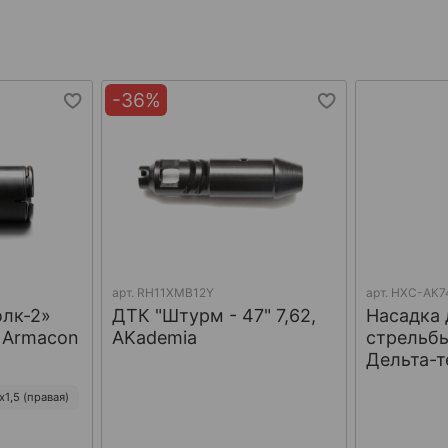
-36%
арт.
RH11XMB12Y
арт.
НХС-АК7
олк-2»
ДТК "Штурм - 47" 7,62,
Насадка 
, Armacon
AKademia
стрельбы
Дельта-т
1,5 (правая)