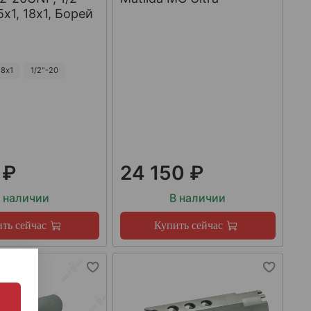
х1, 18х1, Борей
8х1
1/2"-20
 ₽
24 150 ₽
 наличии
В наличии
ть сейчас
Купить сейчас