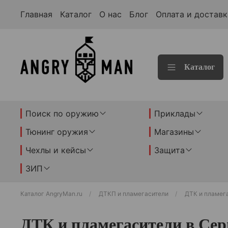
Главная
Каталог
О нас
Блог
Оплата и доставк
Каталог
Поиск по оружию
Приклады
Тюнинг оружия
Магазины
Чехлы и кейсы
Защита
ЗИП
Каталог AngryMan.ru
ДТКП и пламегасители
ДТК и пламег
ДТК и пламегасители в Сер