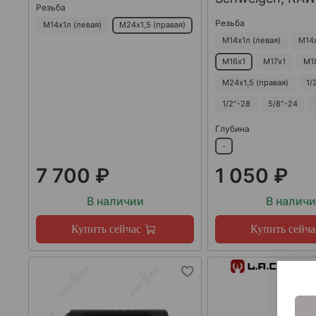
Резьба
Резьба
М14х1л (левая)
М24х1,5 (правая)
М14х1л (левая)
М14
М16х1
М17х1
М1
М24х1,5 (правая)
1/
1/2"-28
5/8"-24
Глубина
-
7 700 ₽
1 050 ₽
В наличии
В налич
Купить сейчас
Купить сейча