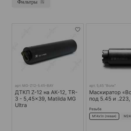
Фильтры
арт.
MG-Z12-5.45-BAY
арт.
5,45 "Волк"
ДТКП Z-12 на АК-12, TR-
Маскиратор «В
3 - 5,45x39, Matilda MG
под 5.45 и .223
Ultra
Резьба
М14х1л (левая)
М24х