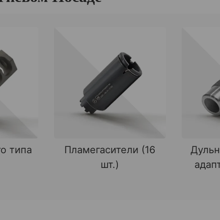
о типа
Пламегасители (16
Дульн
шт.)
адапт