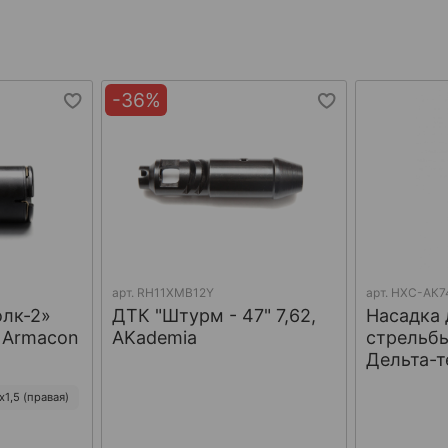
-36%
арт.
RH11XMB12Y
арт.
НХС-АК7
олк-2»
ДТК "Штурм - 47" 7,62,
Насадка 
, Armacon
AKademia
стрельбы
Дельта-т
1,5 (правая)