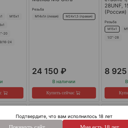
28UNF, 15
Резьба
(Россия)
х1
М15х1
М14х1л (левая)
М24х1,5 (правая)
Резьба
8х1
М15х1
М1
2"-20
1/2"-28
9/16-24
24 150 ₽
8 925
ии
В наличии
В
с
Купить сейчас
Купи
Подтвердите, что вам исполнилось 18 лет
Покинуть сайт
Мне есть 18 лет