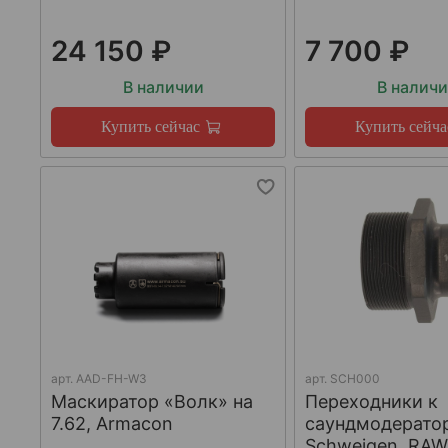
24 150 ₽
7 700 ₽
В наличии
В налич
Купить сейчас
Купить сейча
арт.
AAD-FH-W3
арт.
SCH000
Маскиратор «Волк» на
Переходники к
7.62, Armacon
саундмодерато
Schweigen, RA