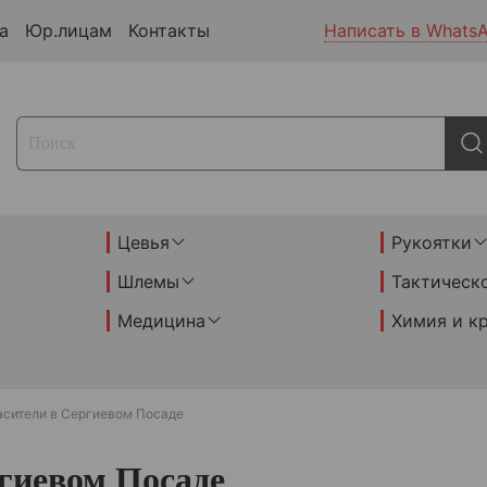
а
Юр.лицам
Контакты
Написать в Whats
Цевья
Рукоятки
Шлемы
Тактическ
Медицина
Химия и к
асители в Сергиевом Посаде
гиевом Посаде