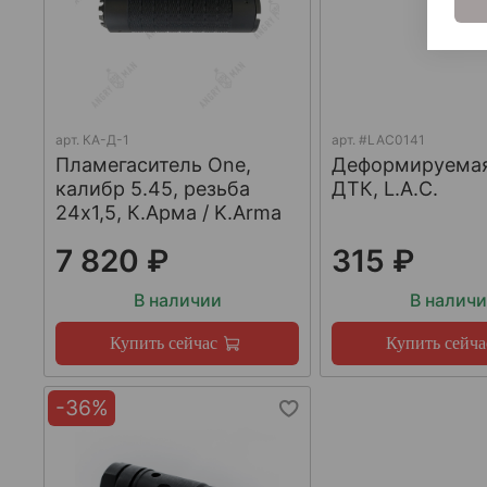
арт.
КА-Д-1
арт.
#LAC0141
Пламегаситель One,
Деформируема
калибр 5.45, резьба
ДТК, L.A.C.
24х1,5, К.Арма / K.Arma
7 820 ₽
315 ₽
В наличии
В налич
Купить сейчас
Купить сейча
-36%