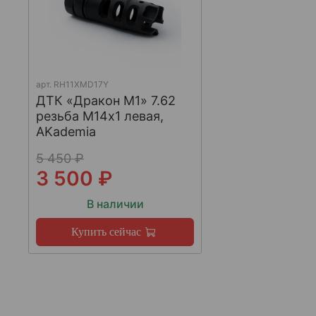
арт.
RH11XMD17Y
ДТК «Дракон М1» 7.62
резьба М14х1 левая,
AKademia
5 450 ₽
3 500 ₽
В наличии
Купить сейчас