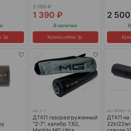
2 180 ₽
1 390 ₽
2 500
ии
В наличии
В
с
Купить сейчас
Купи
арт.
Z-7
арт.
BOREY-22
ДТКП газоразгруженный
ДТКП на
ру
"Z-7", калибр 7,62,
22lr/22w
W
Matilda MG Ultra
стволе 1