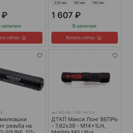
230 мм
180 мм
190 мм
 ₽
1 607 ₽
 наличии
В наличии
ть сейчас
Купить сейчас
lr
арт.
MG-ML-7.62-14x1Lh
 мелкашки
ДТКП Макси Лонг ВЕПРЬ
mr резьба на
- 7,62x39 - M14x1LH,
/2-20UNF, 1/2-
Matilda MG Ultra