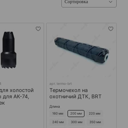
4
арт.
termo-brt
для холостой
Термочехол на
 для АК-74,
охотничий ДТК, BRT
ек
Длина
160 мм
200 мм
220 мм
240 мм
300 мм
350 мм