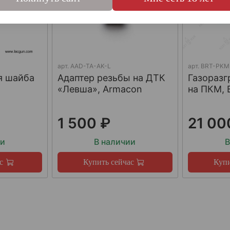
арт.
AAD-TA-AK-L
арт.
BRT-PKM
я шайба
Адаптер резьбы на ДТК
Газораз
«Левша», Armacon
на ПКМ, 
1 500 ₽
21 00
ии
В наличии
В
с
Купить сейчас
Купи