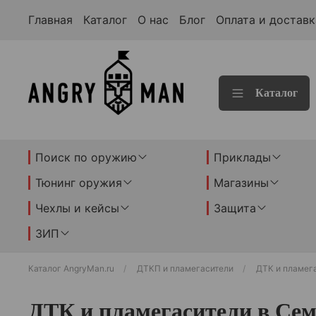
Главная
Каталог
О нас
Блог
Оплата и доставк
Каталог
Поиск по оружию
Приклады
Тюнинг оружия
Магазины
Чехлы и кейсы
Защита
ЗИП
Каталог AngryMan.ru
ДТКП и пламегасители
ДТК и пламег
ДТК и пламегасители в Сем