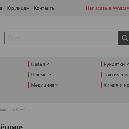
а
Юр.лицам
Контакты
Написать в Whats
Цевья
Рукоятки
Шлемы
Тактическ
Медицина
Химия и к
асители в Семёнове
ёнове