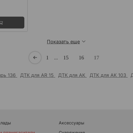
Показать еще
1
…
15
16
17
прь 136
ДТК для AR 15
ДТК для АК
ДТК для АК 103
клады
Аксессуары
и пламегасители
Снаряжение