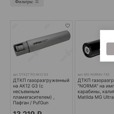
Фильтры
арт.
DTKZT PG АК12 G3
арт.
MG-NORMA-7.62
ДТКП газоразгруженный
ДТКП газоразг
на АК12 G3 (с
"NORMA" на им
несъемным
карабины, кали
пламегасителем) ,
Matilda MG Ultra
Пафган / PufGun
13 219 ₽