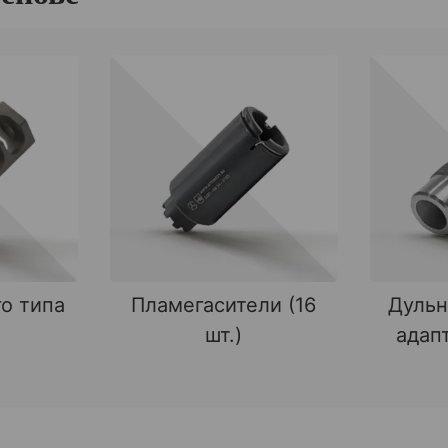
о типа
Пламегасители (16
Дульн
шт.)
адапт