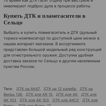
то время как ДТК гасят отдачу при выстреле и
нивелируют подброс дула в процессе работы.
Купить ДТК и пламегасители в
Сельцо
Выбрать и купить пламегаситель и ДТК (дульный
тормоз-компенсатор) по доступной цене можно в
нашем интернет-магазине. В ассортименте
представлен большой модельный ряд конструкций
для огнестрельного оружия. Доступна удобная
доставка заказов по
Сельцо
и другим населенным
пунктам России.
Теги:
ДТК на АК47
ДТК на 12 калибр
ДТК на
Вепрь 136
ДТК для AR 15
ДТК для АК
ДТК для
АК 103
ДТК для АК 103
ДТК для АКСУ
ДТК для
Вепрь
ДТК для Вепрь 12