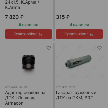
24х1,5, К.Арма /
K.Arma
7 820 ₽
315 ₽
В наличии
В наличии
Купить сейчас
Купить сейчас
арт.
AAD-TA-AK-L
арт.
BRT-PKM
Адаптер резьбы на
Газоразгруженный
ДТК «Левша»,
ДТК на ПКМ, BRT
Armacon