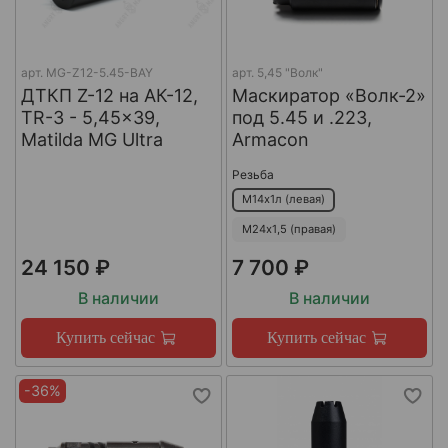
арт.
MG-Z12-5.45-BAY
арт.
5,45 "Волк"
ДТКП Z-12 на АК-12,
Маскиратор «Волк-2»
TR-3 - 5,45x39,
под 5.45 и .223,
Matilda MG Ultra
Armacon
Резьба
М14х1л (левая)
М24х1,5 (правая)
24 150 ₽
7 700 ₽
В наличии
В наличии
Купить сейчас
Купить сейчас
-36%