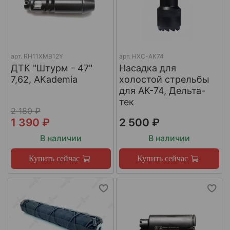
арт.
RH11XMB12Y
арт.
НХС-АК74
ДТК "Штурм - 47"
Насадка для
7,62, AKademia
холостой стрельбы
для АК-74, Дельта-
тек
2 180 ₽
1 390 ₽
2 500 ₽
В наличии
В наличии
Купить сейчас
Купить сейчас