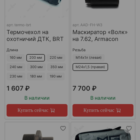
арт.
termo-brt
арт.
AAD-FH-W3
Термочехол на
Маскиратор «Волк»
охотничий ДТК, BRT
на 7.62, Armacon
Длина
Резьба
160 мм
200 мм
220 мм
М14х1л (левая)
240 мм
300 мм
350 мм
М24х1,5 (правая)
230 мм
180 мм
190 мм
1 607 ₽
7 700 ₽
В наличии
В наличии
Купить сейчас
Купить сейчас