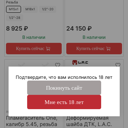
Резьба
М15х1
М18х1
1/2"-20
1/2"-28
8 925 ₽
24 150 ₽
В наличии
В наличии
Купить сейчас
Купить сейчас
Подтвердите, что вам исполнилось 18 лет
Покинуть сайт
Мне есть 18 лет
арт.
КА-Д-1
арт.
#LAC0141
Пламегаситель One,
Деформируемая
калибр 5.45, резьба
шайба ДТК, L.A.C.