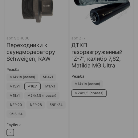
арт.
SCH000
арт.
Z-7
Переходники к
ДТКП
саундмодератору
газоразгруженный
Schweigen, RAW
"Z-7", калибр 7,62,
Matilda MG Ultra
Резьба
Резьба
М14х1л (левая)
М14х1
М14х1л (левая)
М15х1
М16х1
М17х1
М24х1,5 (правая)
М18х1
М24х1,5 (правая)
1/2"-20
1/2"-28
5/8"-24
9/16-24
Глубина
-