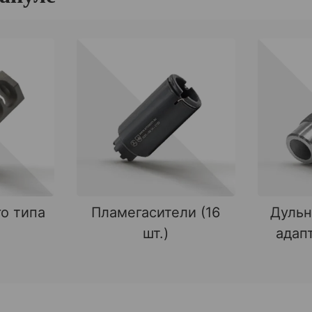
о типа
Пламегасители (16
Дульн
шт.)
адапт