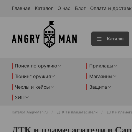
Главная
Каталог
О нас
Блог
Оплата и доставк
Каталог
Поиск по оружию
Приклады
Тюнинг оружия
Магазины
Чехлы и кейсы
Защита
ЗИП
Каталог AngryMan.ru
ДТКП и пламегасители
ДТК и пламег
ДТК и пламегасители в Сар