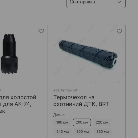
4
арт.
termo-brt
для холостой
Термочехол на
 для АК-74,
охотничий ДТК, BRT
ек
Длина
160 мм
200 мм
220 мм
240 мм
300 мм
350 мм