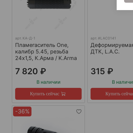
арт.
КА-Д-1
арт.
#LAC0141
Пламегаситель One,
Деформируема
калибр 5.45, резьба
ДТК, L.A.C.
24х1,5, К.Арма / K.Arma
7 820 ₽
315 ₽
В наличии
В налич
Купить сейчас
Купить сейча
-36%