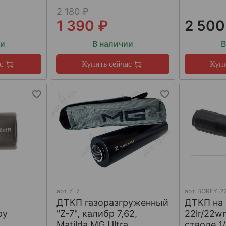
2 180 ₽
1 390 ₽
2 500
ии
В наличии
В
с
Купить сейчас
Купи
арт.
Z-7
арт.
BOREY-22
ДТКП газоразгруженный
ДТКП на
ру
"Z-7", калибр 7,62,
22lr/22w
W
Matilda MG Ultra
стволе 1