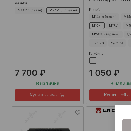
Резьба
Резьба
М14х1л (левая)
М24х1,5 (правая)
М14х1л (левая)
М14
М16х1
М17х1
М1
М24х1,5 (правая)
1/
1/2"-28
5/8"-24
Глубина
-
7 700 ₽
1 050 ₽
В наличии
В налич
Купить сейчас
Купить сейча