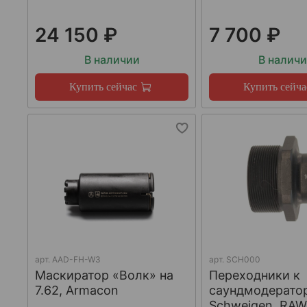
24 150 ₽
7 700 ₽
В наличии
В налич
Купить сейчас
Купить сейча
арт.
AAD-FH-W3
арт.
SCH000
Маскиратор «Волк» на
Переходники к
7.62, Armacon
саундмодерато
Schweigen, RA