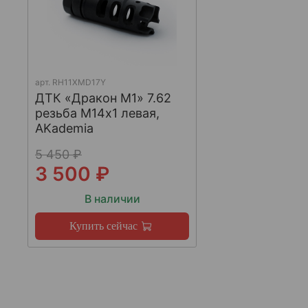
арт.
RH11XMD17Y
ДТК «Дракон М1» 7.62
резьба М14х1 левая,
AKademia
5 450 ₽
3 500 ₽
В наличии
Купить сейчас