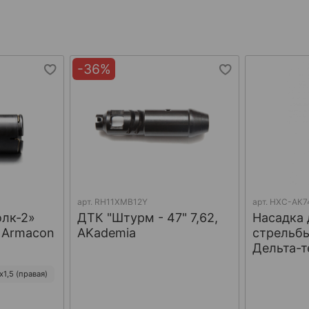
-36%
арт.
RH11XMB12Y
арт.
НХС-АК7
олк-2»
ДТК "Штурм - 47" 7,62,
Насадка 
, Armacon
AKademia
стрельбы
Дельта-т
1,5 (правая)