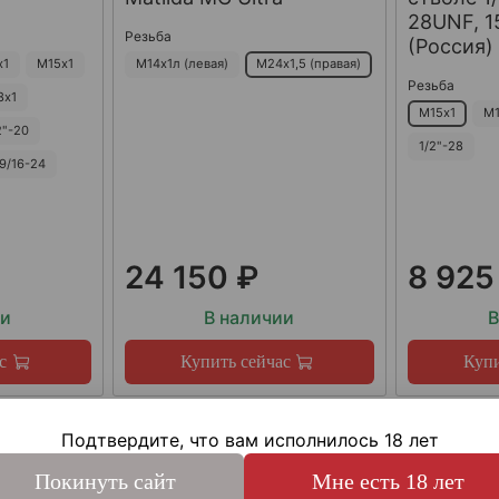
28UNF, 15
Резьба
(Россия)
х1
М15х1
М14х1л (левая)
М24х1,5 (правая)
Резьба
8х1
М15х1
М1
2"-20
1/2"-28
9/16-24
24 150 ₽
8 925
ии
В наличии
В
с
Купить сейчас
Купи
Подтвердите, что вам исполнилось 18 лет
Покинуть сайт
Мне есть 18 лет