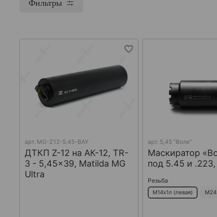
Фильтры
арт.
MG-Z12-5.45-BAY
арт.
5,45 "Волк"
ДТКП Z-12 на АК-12, TR-
Маскиратор «В
3 - 5,45x39, Matilda MG
под 5.45 и .223
Ultra
Резьба
М14х1л (левая)
М24х