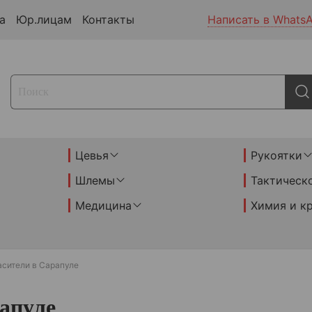
а
Юр.лицам
Контакты
Написать в Whats
Цевья
Рукоятки
Шлемы
Тактическ
Медицина
Химия и к
асители в Сарапуле
апуле