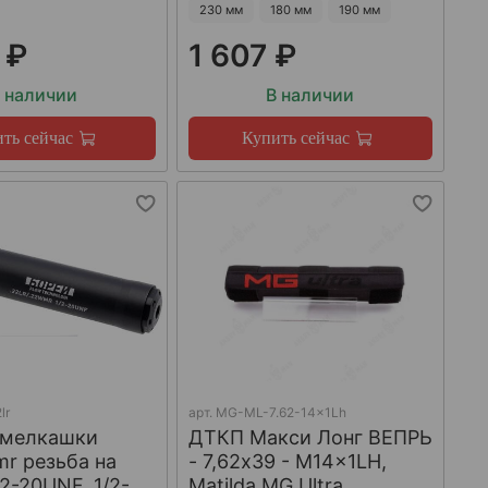
230 мм
180 мм
190 мм
 ₽
1 607 ₽
 наличии
В наличии
ть сейчас
Купить сейчас
lr
арт.
MG-ML-7.62-14x1Lh
 мелкашки
ДТКП Макси Лонг ВЕПРЬ
mr резьба на
- 7,62x39 - M14x1LH,
/2-20UNF, 1/2-
Matilda MG Ultra