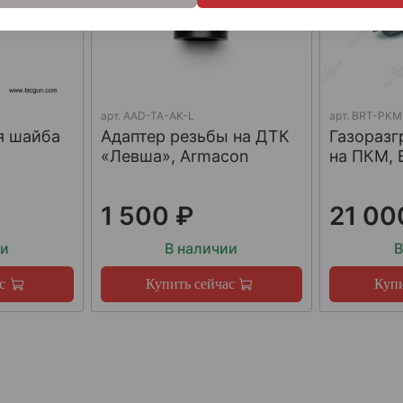
арт.
AAD-TA-AK-L
арт.
BRT-PKM
я шайба
Адаптер резьбы на ДТК
Газораз
«Левша», Armacon
на ПКМ, 
1 500 ₽
21 00
ии
В наличии
В
с
Купить сейчас
Купи