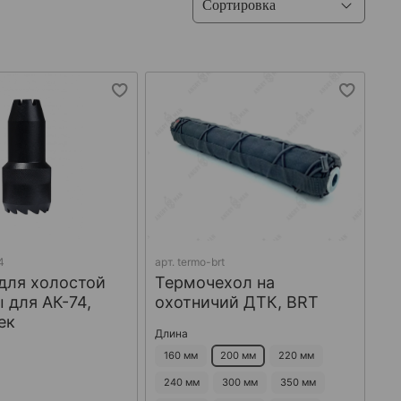
4
арт.
termo-brt
для холостой
Термочехол на
 для АК-74,
охотничий ДТК, BRT
ек
Длина
160 мм
200 мм
220 мм
240 мм
300 мм
350 мм