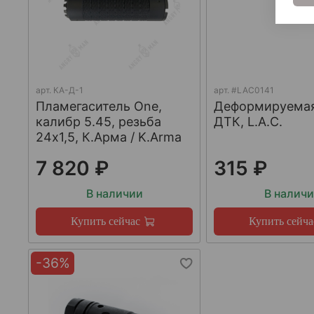
арт.
КА-Д-1
арт.
#LAC0141
Пламегаситель One,
Деформируема
калибр 5.45, резьба
ДТК, L.A.C.
24х1,5, К.Арма / K.Arma
7 820 ₽
315 ₽
В наличии
В налич
Купить сейчас
Купить сейча
-36%