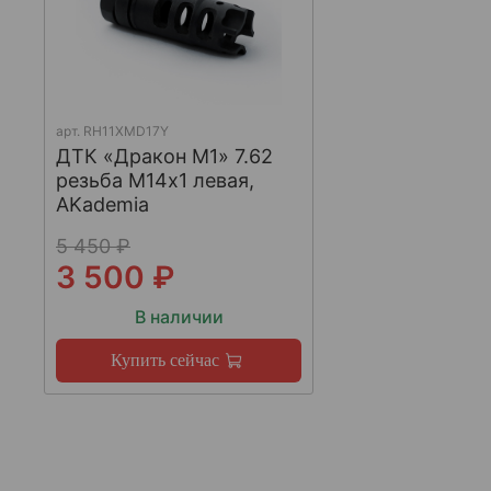
арт.
RH11XMD17Y
ДТК «Дракон М1» 7.62
резьба М14х1 левая,
AKademia
5 450 ₽
3 500 ₽
В наличии
Купить сейчас