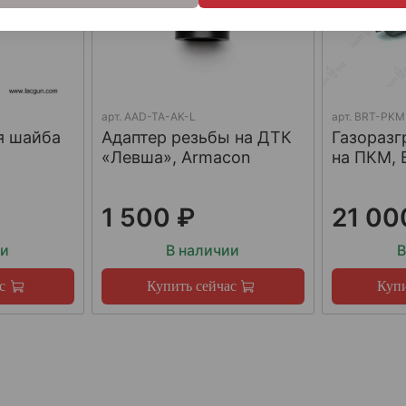
арт.
AAD-TA-AK-L
арт.
BRT-PKM
я шайба
Адаптер резьбы на ДТК
Газораз
«Левша», Armacon
на ПКМ, 
1 500 ₽
21 00
ии
В наличии
В
с
Купить сейчас
Купи