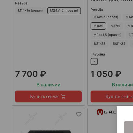
Резьба
Резьба
М14х1л (левая)
М24х1,5 (правая)
М14х1л (левая)
М14
М16х1
М17х1
М1
М24х1,5 (правая)
1/
1/2"-28
5/8"-24
Глубина
-
7 700 ₽
1 050 ₽
В наличии
В налич
Купить сейчас
Купить сейча