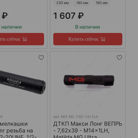
230 мм
180 мм
190 мм
 ₽
1 607 ₽
 наличии
В наличии
ть сейчас
Купить сейчас
lr
арт.
MG-ML-7.62-14x1Lh
 мелкашки
ДТКП Макси Лонг ВЕПРЬ
mr резьба на
- 7,62x39 - M14x1LH,
/2-20UNF, 1/2-
Matilda MG Ultra