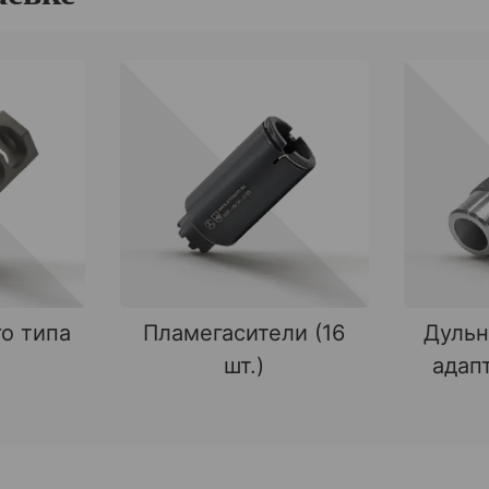
о типа
Пламегасители (16
Дульн
шт.)
адапт