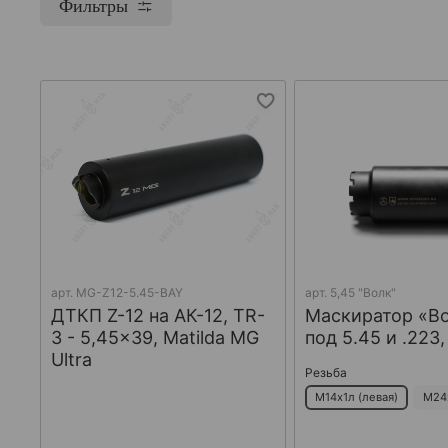
Фильтры
арт.
MG-Z12-5.45-BAY
арт.
5,45 "Волк"
ДТКП Z-12 на АК-12, TR-
Маскиратор «В
3 - 5,45x39, Matilda MG
под 5.45 и .223
Ultra
Резьба
М14х1л (левая)
М24х