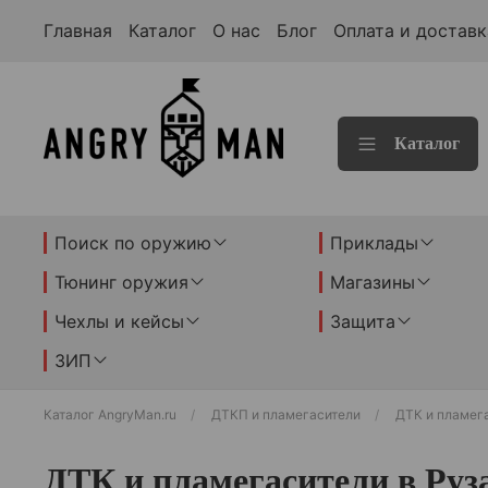
Главная
Каталог
О нас
Блог
Оплата и доставк
Каталог
Поиск по оружию
Приклады
Тюнинг оружия
Магазины
Чехлы и кейсы
Защита
ЗИП
Каталог AngryMan.ru
ДТКП и пламегасители
ДТК и пламега
ДТК и пламегасители в Руз