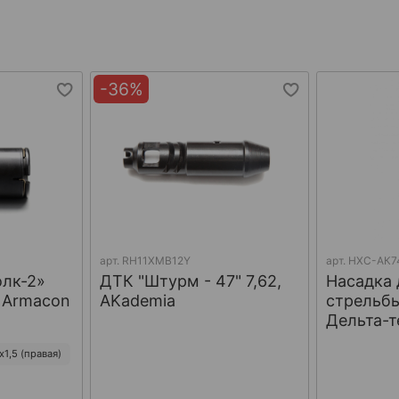
-36%
арт.
RH11XMB12Y
арт.
НХС-АК7
олк-2»
ДТК "Штурм - 47" 7,62,
Насадка 
, Armacon
AKademia
стрельбы
Дельта-т
1,5 (правая)