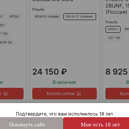
28UNF, 15
Резьба
(Россия)
х1
М15х1
М14х1л (левая)
М24х1,5 (правая)
Резьба
8х1
М15х1
М1
2"-20
1/2"-28
9/16-24
24 150 ₽
8 925
ии
В наличии
В
с
Купить сейчас
Купи
Подтвердите, что вам исполнилось 18 лет
Покинуть сайт
Мне есть 18 лет