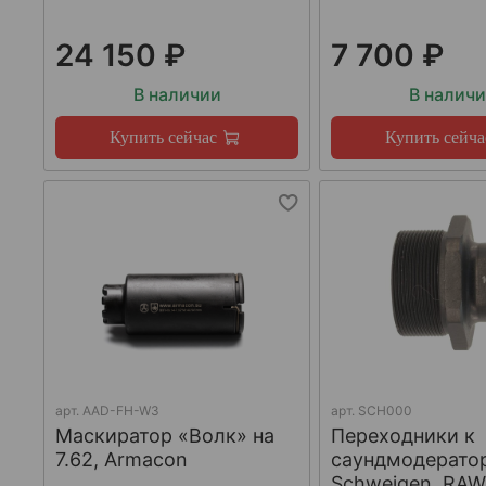
24 150 ₽
7 700 ₽
В наличии
В налич
Купить сейчас
Купить сейча
арт.
AAD-FH-W3
арт.
SCH000
Маскиратор «Волк» на
Переходники к
7.62, Armacon
саундмодерато
Schweigen, RA