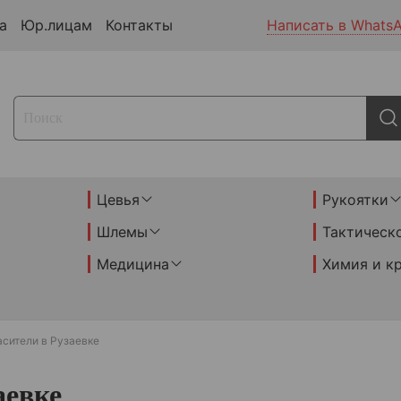
а
Юр.лицам
Контакты
Написать в Whats
Цевья
Рукоятки
Шлемы
Тактическ
Медицина
Химия и к
сители в Рузаевке
аевке