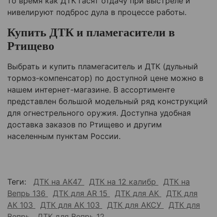
то время как ДТК гасят отдачу при выстреле и
нивелируют подброс дула в процессе работы.
Купить ДТК и пламегасители в
Ртищево
Выбрать и купить пламегаситель и ДТК (дульный
тормоз-компенсатор) по доступной цене можно в
нашем интернет-магазине. В ассортименте
представлен большой модельный ряд конструкций
для огнестрельного оружия. Доступна удобная
доставка заказов по
Ртищево
и другим
населенным пунктам России.
Теги:
ДТК на АК47
ДТК на 12 калибр
ДТК на
Вепрь 136
ДТК для AR 15
ДТК для АК
ДТК для
АК 103
ДТК для АК 103
ДТК для АКСУ
ДТК для
Вепрь
ДТК для Вепрь 12