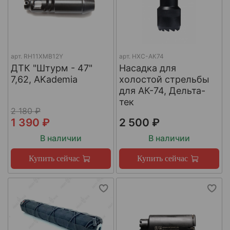
арт.
RH11XMB12Y
арт.
НХС-АК74
ДТК "Штурм - 47"
Насадка для
7,62, AKademia
холостой стрельбы
для АК-74, Дельта-
тек
2 180 ₽
1 390 ₽
2 500 ₽
В наличии
В наличии
Купить сейчас
Купить сейчас