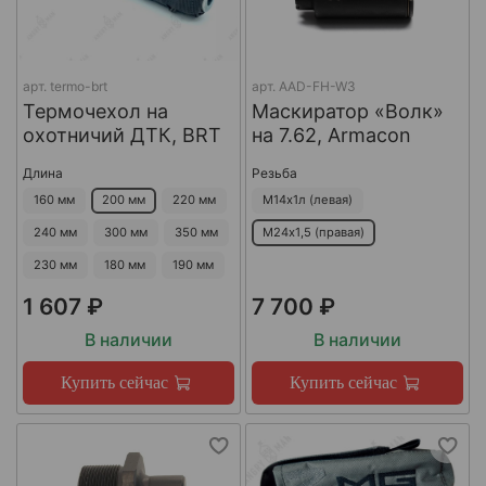
арт.
termo-brt
арт.
AAD-FH-W3
Термочехол на
Маскиратор «Волк»
охотничий ДТК, BRT
на 7.62, Armacon
Длина
Резьба
160 мм
200 мм
220 мм
М14х1л (левая)
240 мм
300 мм
350 мм
М24х1,5 (правая)
230 мм
180 мм
190 мм
1 607 ₽
7 700 ₽
В наличии
В наличии
Купить сейчас
Купить сейчас