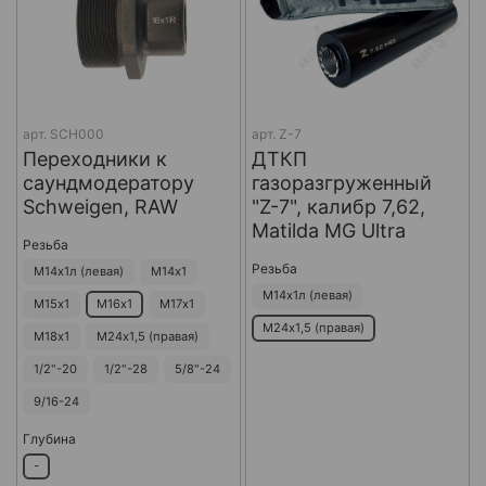
арт.
SCH000
арт.
Z-7
Переходники к
ДТКП
саундмодератору
газоразгруженный
Schweigen, RAW
"Z-7", калибр 7,62,
Matilda MG Ultra
Резьба
Резьба
М14х1л (левая)
М14х1
М14х1л (левая)
М15х1
М16х1
М17х1
М24х1,5 (правая)
М18х1
М24х1,5 (правая)
1/2"-20
1/2"-28
5/8"-24
9/16-24
Глубина
-