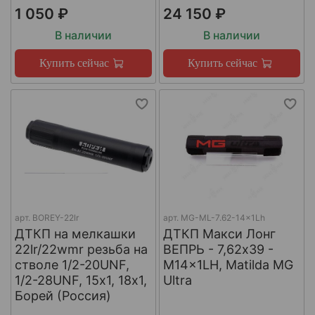
1 050 ₽
24 150 ₽
В наличии
В наличии
Купить сейчас
Купить сейчас
арт.
BOREY-22lr
арт.
MG-ML-7.62-14x1Lh
ДТКП на мелкашки
ДТКП Макси Лонг
22lr/22wmr резьба на
ВЕПРЬ - 7,62x39 -
стволе 1/2-20UNF,
M14x1LH, Matilda MG
1/2-28UNF, 15х1, 18х1,
Ultra
Борей (Россия)