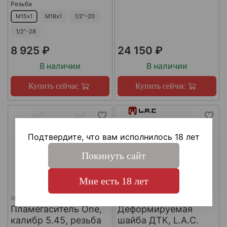
Резьба
М15х1
М18х1
1/2"-20
1/2"-28
8 925 ₽
24 150 ₽
В наличии
В наличии
Купить сейчас
Купить сейчас
Подтвердите, что вам исполнилось 18 лет
Покинуть сайт
Мне есть 18 лет
арт.
КА-Д-1
арт.
#LAC0141
Пламегаситель One,
Деформируемая
калибр 5.45, резьба
шайба ДТК, L.A.C.