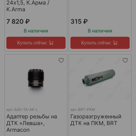
24х1,5, К.Арма /
K.Arma
7 820 ₽
315 ₽
В наличии
В наличии
Купить сейчас
Купить сейчас
арт.
AAD-TA-AK-L
арт.
BRT-PKM
Адаптер резьбы на
Газоразгруженный
ДТК «Левша»,
ДТК на ПКМ, BRT
Armacon