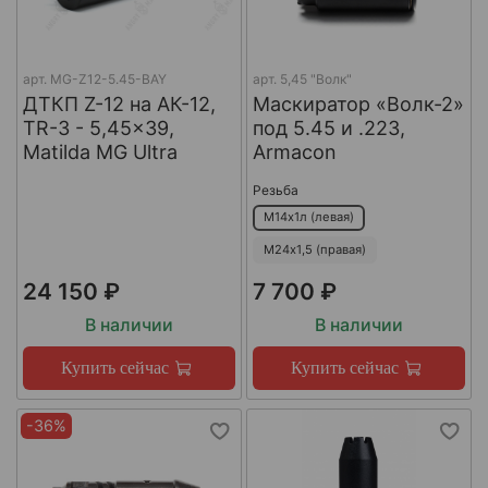
арт.
MG-Z12-5.45-BAY
арт.
5,45 "Волк"
ДТКП Z-12 на АК-12,
Маскиратор «Волк-2»
TR-3 - 5,45x39,
под 5.45 и .223,
Matilda MG Ultra
Armacon
Резьба
М14х1л (левая)
М24х1,5 (правая)
24 150 ₽
7 700 ₽
В наличии
В наличии
Купить сейчас
Купить сейчас
-36%