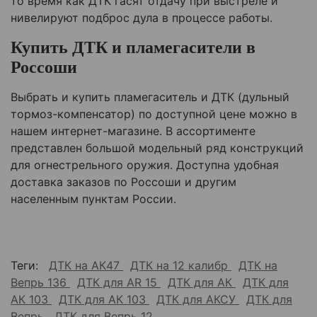
то время как ДТК гасят отдачу при выстреле и
нивелируют подброс дула в процессе работы.
Купить ДТК и пламегасители в
Россоши
Выбрать и купить пламегаситель и ДТК (дульный
тормоз-компенсатор) по доступной цене можно в
нашем интернет-магазине. В ассортименте
представлен большой модельный ряд конструкций
для огнестрельного оружия. Доступна удобная
доставка заказов по Россоши и другим
населенным пунктам России.
Теги:
ДТК на АК47
ДТК на 12 калибр
ДТК на
Вепрь 136
ДТК для AR 15
ДТК для АК
ДТК для
АК 103
ДТК для АК 103
ДТК для АКСУ
ДТК для
Вепрь
ДТК для Вепрь 12