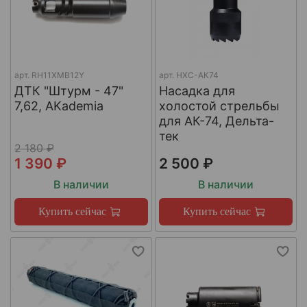
арт.
RH11XMB12Y
арт.
НХС-АК74
ДТК "Штурм - 47"
Насадка для
7,62, AKademia
холостой стрельбы
для АК-74, Дельта-
тек
2 180 ₽
1 390 ₽
2 500 ₽
В наличии
В наличии
Купить сейчас
Купить сейчас