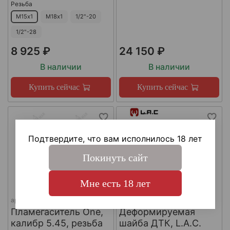
Резьба
М15х1
М18х1
1/2"-20
1/2"-28
8 925 ₽
24 150 ₽
В наличии
В наличии
Купить сейчас
Купить сейчас
Подтвердите, что вам исполнилось 18 лет
Покинуть сайт
Мне есть 18 лет
арт.
КА-Д-1
арт.
#LAC0141
Пламегаситель One,
Деформируемая
калибр 5.45, резьба
шайба ДТК, L.A.C.