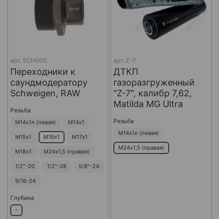
арт.
SCH000
арт.
Z-7
Переходники к
ДТКП
саундмодератору
газоразгруженный
Schweigen, RAW
"Z-7", калибр 7,62,
Matilda MG Ultra
Резьба
Резьба
М14х1л (левая)
М14х1
М14х1л (левая)
М15х1
М16х1
М17х1
М24х1,5 (правая)
М18х1
М24х1,5 (правая)
1/2"-20
1/2"-28
5/8"-24
9/16-24
Глубина
-