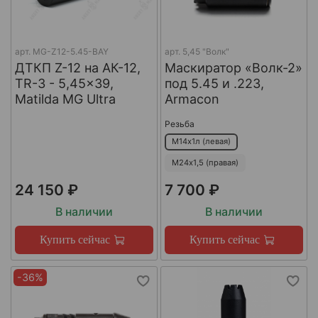
арт.
MG-Z12-5.45-BAY
арт.
5,45 "Волк"
ДТКП Z-12 на АК-12,
Маскиратор «Волк-2»
TR-3 - 5,45x39,
под 5.45 и .223,
Matilda MG Ultra
Armacon
Резьба
М14х1л (левая)
М24х1,5 (правая)
24 150 ₽
7 700 ₽
В наличии
В наличии
Купить сейчас
Купить сейчас
-36%