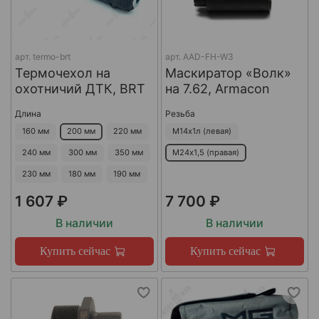
арт.
termo-brt
арт.
AAD-FH-W3
Термочехол на
Маскиратор «Волк»
охотничий ДТК, BRT
на 7.62, Armacon
Длина
Резьба
160 мм
200 мм
220 мм
М14х1л (левая)
240 мм
300 мм
350 мм
М24х1,5 (правая)
230 мм
180 мм
190 мм
1 607 ₽
7 700 ₽
В наличии
В наличии
Купить сейчас
Купить сейчас