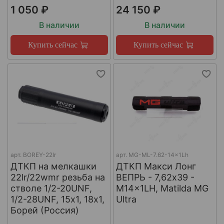
1 050 ₽
24 150 ₽
В наличии
В наличии
Купить сейчас
Купить сейчас
арт.
BOREY-22lr
арт.
MG-ML-7.62-14x1Lh
ДТКП на мелкашки
ДТКП Макси Лонг
22lr/22wmr резьба на
ВЕПРЬ - 7,62x39 -
стволе 1/2-20UNF,
M14x1LH, Matilda MG
1/2-28UNF, 15х1, 18х1,
Ultra
Борей (Россия)