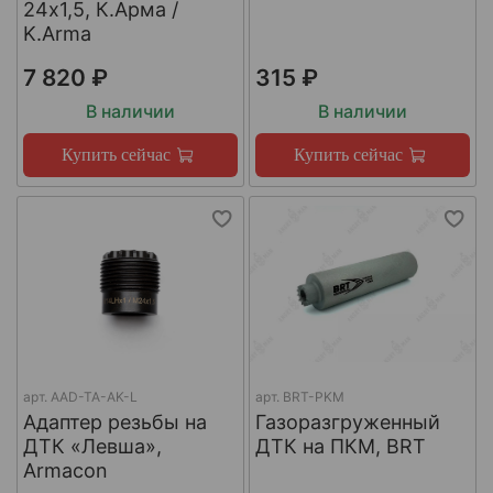
24х1,5, К.Арма /
K.Arma
7 820 ₽
315 ₽
В наличии
В наличии
Купить сейчас
Купить сейчас
арт.
AAD-TA-AK-L
арт.
BRT-PKM
Адаптер резьбы на
Газоразгруженный
ДТК «Левша»,
ДТК на ПКМ, BRT
Armacon