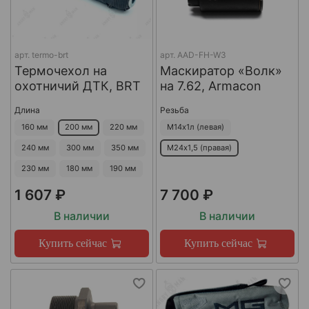
арт.
termo-brt
арт.
AAD-FH-W3
Термочехол на
Маскиратор «Волк»
охотничий ДТК, BRT
на 7.62, Armacon
Длина
Резьба
160 мм
200 мм
220 мм
М14х1л (левая)
240 мм
300 мм
350 мм
М24х1,5 (правая)
230 мм
180 мм
190 мм
1 607 ₽
7 700 ₽
В наличии
В наличии
Купить сейчас
Купить сейчас