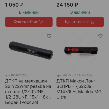
1 050 ₽
24 150 ₽
В наличии
В наличии
Купить сейчас
Купить сейчас
арт.
BOREY-22lr
арт.
MG-ML-7.62-14x1Lh
ДТКП на мелкашки
ДТКП Макси Лонг
22lr/22wmr резьба на
ВЕПРЬ - 7,62x39 -
стволе 1/2-20UNF,
M14x1LH, Matilda MG
1/2-28UNF, 15х1, 18х1,
Ultra
Борей (Россия)