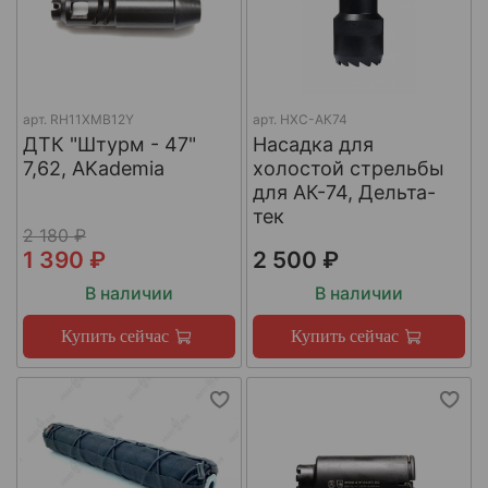
арт.
RH11XMB12Y
арт.
НХС-АК74
ДТК "Штурм - 47"
Насадка для
7,62, AKademia
холостой стрельбы
для АК-74, Дельта-
тек
2 180 ₽
1 390 ₽
2 500 ₽
В наличии
В наличии
Купить сейчас
Купить сейчас