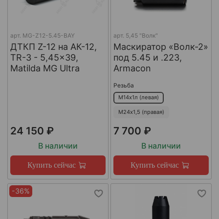
арт.
MG-Z12-5.45-BAY
арт.
5,45 "Волк"
ДТКП Z-12 на АК-12,
Маскиратор «Волк-2»
TR-3 - 5,45x39,
под 5.45 и .223,
Matilda MG Ultra
Armacon
Резьба
М14х1л (левая)
М24х1,5 (правая)
24 150 ₽
7 700 ₽
В наличии
В наличии
Купить сейчас
Купить сейчас
-36%