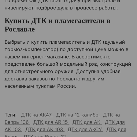
то время как ДТК гасят отдачу при выстреле и
нивелируют подброс дула в процессе работы.
Купить ДТК и пламегасители в
Рославле
Выбрать и купить пламегаситель и ДТК (дульный
тормоз-компенсатор) по доступной цене можно в
нашем интернет-магазине. В ассортименте
представлен большой модельный ряд конструкций
для огнестрельного оружия. Доступна удобная
доставка заказов по Рославлю и другим
населенным пунктам России.
Теги:
ДТК на АК47
ДТК на 12 калибр
ДТК на
Вепрь 136
ДТК для AR 15
ДТК для АК
ДТК для
АК 103
ДТК для АК 103
ДТК для АКСУ
ДТК для
Вепрь
ДТК для Вепрь 12