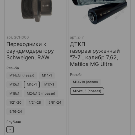
арт.
SCH000
арт.
Z-7
Переходники к
ДТКП
саундмодератору
газоразгруженный
Schweigen, RAW
"Z-7", калибр 7,62,
Matilda MG Ultra
Резьба
Резьба
М14х1л (левая)
М14х1
М14х1л (левая)
М15х1
М16х1
М17х1
М24х1,5 (правая)
М18х1
М24х1,5 (правая)
1/2"-20
1/2"-28
5/8"-24
9/16-24
Глубина
-