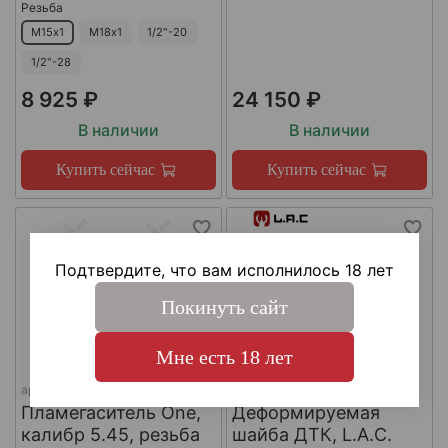
Резьба
М15х1
М18х1
1/2"-20
1/2"-28
8 925 ₽
24 150 ₽
В наличии
В наличии
Купить сейчас
Купить сейчас
Подтвердите, что вам исполнилось 18 лет
Покинуть сайт
Мне есть 18 лет
арт.
КА-Д-1
арт.
#LAC0141
Пламегаситель One,
Деформируемая
калибр 5.45, резьба
шайба ДТК, L.A.C.