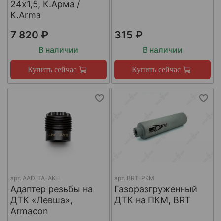
24х1,5, К.Арма /
K.Arma
7 820 ₽
315 ₽
В наличии
В наличии
Купить сейчас
Купить сейчас
арт.
AAD-TA-AK-L
арт.
BRT-PKM
Адаптер резьбы на
Газоразгруженный
ДТК «Левша»,
ДТК на ПКМ, BRT
Armacon