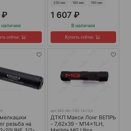
230 мм
180 мм
190 мм
 ₽
1 607 ₽
 наличии
В наличии
ть сейчас
Купить сейчас
lr
арт.
MG-ML-7.62-14x1Lh
 мелкашки
ДТКП Макси Лонг ВЕПРЬ
mr резьба на
- 7,62x39 - M14x1LH,
/2-20UNF, 1/2-
Matilda MG Ultra