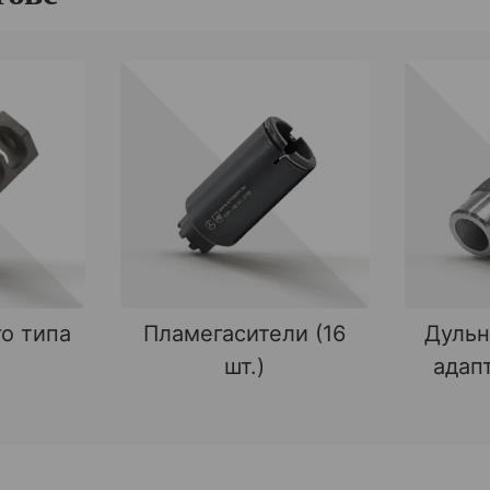
о типа
Пламегасители (16
Дульн
шт.)
адапт