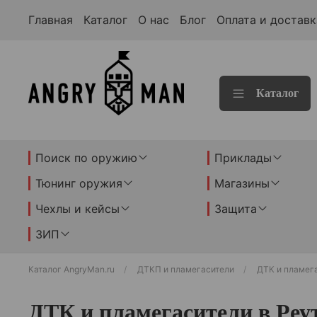
Главная
Каталог
О нас
Блог
Оплата и доставк
Каталог
Поиск по оружию
Приклады
Тюнинг оружия
Магазины
Чехлы и кейсы
Защита
ЗИП
Каталог AngryMan.ru
ДТКП и пламегасители
ДТК и пламег
ДТК и пламегасители в Реу