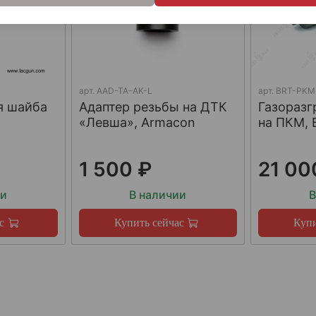
арт.
AAD-TA-AK-L
арт.
BRT-PKM
я шайба
Адаптер резьбы на ДТК
Газораз
«Левша», Armacon
на ПКМ, 
1 500 ₽
21 00
ии
В наличии
В
с
Купить сейчас
Купи