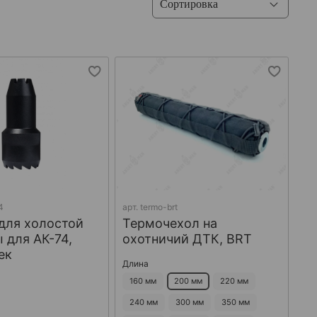
4
арт.
termo-brt
для холостой
Термочехол на
 для АК-74,
охотничий ДТК, BRT
ек
Длина
160 мм
200 мм
220 мм
240 мм
300 мм
350 мм