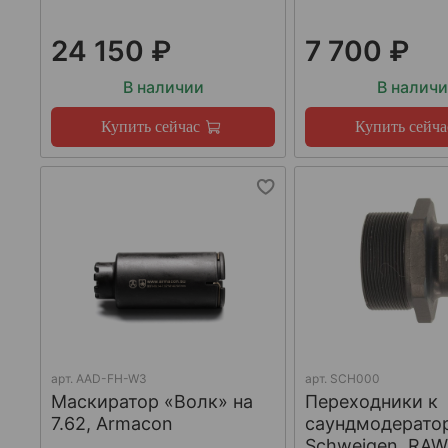
24 150 ₽
7 700 ₽
В наличии
В налич
Купить сейчас
Купить сейча
арт.
AAD-FH-W3
арт.
SCH000
Маскиратор «Волк» на
Переходники к
7.62, Armacon
саундмодерато
Schweigen, RA