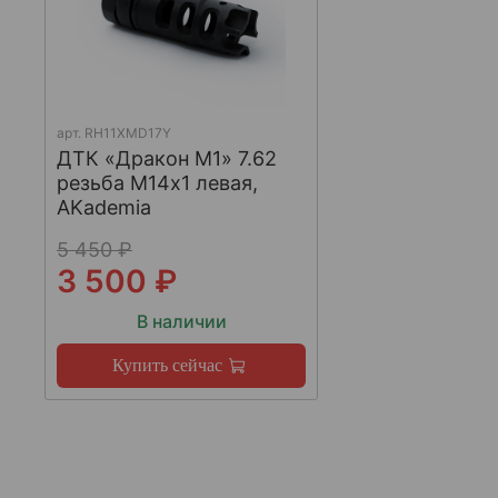
арт.
RH11XMD17Y
ДТК «Дракон М1» 7.62
резьба М14х1 левая,
AKademia
5 450 ₽
3 500 ₽
В наличии
Купить сейчас