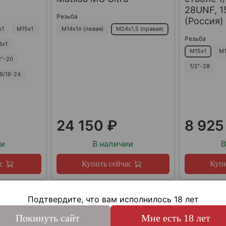
28UNF, 15
Резьба
(Россия)
х1
М15х1
М14х1л (левая)
М24х1,5 (правая)
Резьба
8х1
М15х1
М1
2"-20
1/2"-28
9/16-24
24 150 ₽
8 925
ии
В наличии
В
с
Купить сейчас
Купи
Подтвердите, что вам исполнилось 18 лет
Покинуть сайт
Мне есть 18 лет