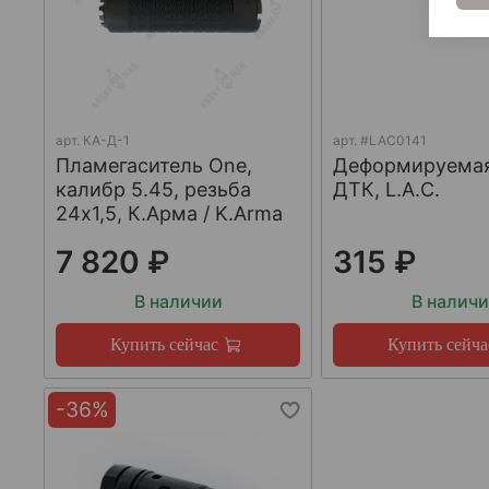
арт.
КА-Д-1
арт.
#LAC0141
Пламегаситель One,
Деформируема
калибр 5.45, резьба
ДТК, L.A.C.
24х1,5, К.Арма / K.Arma
7 820 ₽
315 ₽
В наличии
В налич
Купить сейчас
Купить сейча
-36%