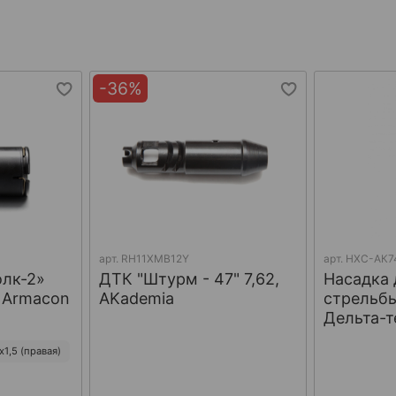
-36%
арт.
RH11XMB12Y
арт.
НХС-АК7
олк-2»
ДТК "Штурм - 47" 7,62,
Насадка 
, Armacon
AKademia
стрельбы
Дельта-т
1,5 (правая)