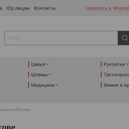
а
Юр.лицам
Контакты
Написать в Whats
Цевья
Рукоятки
Шлемы
Тактическ
Медицина
Химия и к
асители в Реутове
тове