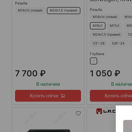
Резьба
Резьба
М14х1л (левая)
М24х1,5 (правая)
М14х1л (левая)
М14
М16х1
М17х1
М1
М24х1,5 (правая)
1/
1/2"-28
5/8"-24
Глубина
-
7 700 ₽
1 050 ₽
В наличии
В налич
Купить сейчас
Купить сейча