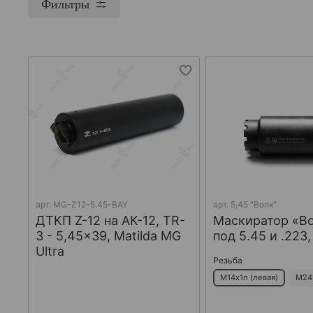
Фильтры
арт.
MG-Z12-5.45-BAY
арт.
5,45 "Волк"
ДТКП Z-12 на АК-12, TR-
Маскиратор «В
3 - 5,45x39, Matilda MG
под 5.45 и .223
Ultra
Резьба
М14х1л (левая)
М24х