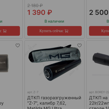
2 180 ₽
1 390 ₽
2 500
ии
В наличии
В
с
Купить сейчас
Купи
арт.
Z-7
арт.
BOREY-22
ДТКП газоразгруженный
ДТКП на
ру
"Z-7", калибр 7,62,
22lr/22w
W
Matilda MG Ultra
стволе 1