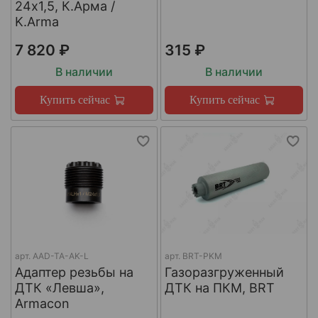
24х1,5, К.Арма /
K.Arma
7 820 ₽
315 ₽
В наличии
В наличии
Купить сейчас
Купить сейчас
арт.
AAD-TA-AK-L
арт.
BRT-PKM
Адаптер резьбы на
Газоразгруженный
ДТК «Левша»,
ДТК на ПКМ, BRT
Armacon