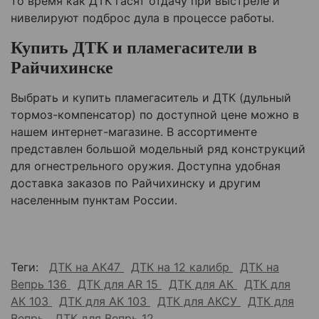
то время как ДТК гасят отдачу при выстреле и
нивелируют подброс дула в процессе работы.
Купить ДТК и пламегасители в
Райчихинске
Выбрать и купить пламегаситель и ДТК (дульный
тормоз-компенсатор) по доступной цене можно в
нашем интернет-магазине. В ассортименте
представлен большой модельный ряд конструкций
для огнестрельного оружия. Доступна удобная
доставка заказов по Райчихинску и другим
населенным пунктам России.
Теги:
ДТК на АК47
ДТК на 12 калибр
ДТК на
Вепрь 136
ДТК для AR 15
ДТК для АК
ДТК для
АК 103
ДТК для АК 103
ДТК для АКСУ
ДТК для
Вепрь
ДТК для Вепрь 12