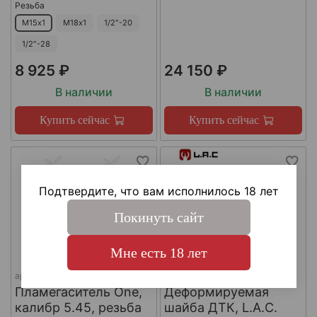
Резьба
М15х1
М18х1
1/2"-20
1/2"-28
8 925 ₽
24 150 ₽
В наличии
В наличии
Купить сейчас
Купить сейчас
Подтвердите, что вам исполнилось 18 лет
Покинуть сайт
Мне есть 18 лет
арт.
КА-Д-1
арт.
#LAC0141
Пламегаситель One,
Деформируемая
калибр 5.45, резьба
шайба ДТК, L.A.C.