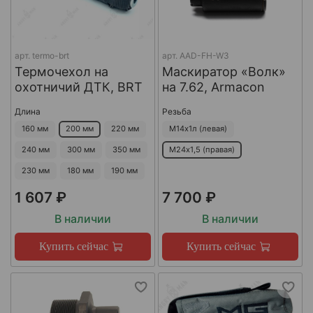
арт.
termo-brt
арт.
AAD-FH-W3
Термочехол на
Маскиратор «Волк»
охотничий ДТК, BRT
на 7.62, Armacon
Длина
Резьба
160 мм
200 мм
220 мм
М14х1л (левая)
240 мм
300 мм
350 мм
М24х1,5 (правая)
230 мм
180 мм
190 мм
1 607 ₽
7 700 ₽
В наличии
В наличии
Купить сейчас
Купить сейчас