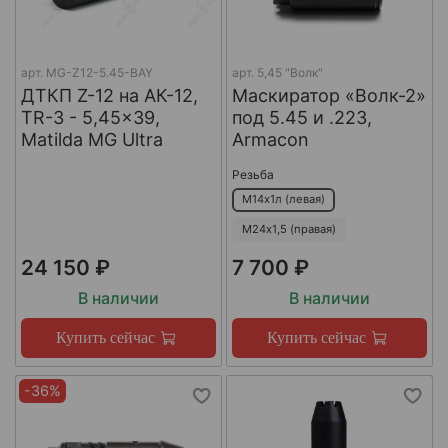
арт.
MG-Z12-5.45-BAY
арт.
5,45 "Волк"
ДТКП Z-12 на АК-12,
Маскиратор «Волк-2»
TR-3 - 5,45x39,
под 5.45 и .223,
Matilda MG Ultra
Armacon
Резьба
М14х1л (левая)
М24х1,5 (правая)
24 150 ₽
7 700 ₽
В наличии
В наличии
Купить сейчас
Купить сейчас
-36%