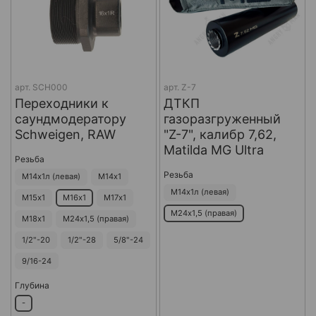
арт.
SCH000
арт.
Z-7
Переходники к
ДТКП
саундмодератору
газоразгруженный
Schweigen, RAW
"Z-7", калибр 7,62,
Matilda MG Ultra
Резьба
Резьба
М14х1л (левая)
М14х1
М14х1л (левая)
М15х1
М16х1
М17х1
М24х1,5 (правая)
М18х1
М24х1,5 (правая)
1/2"-20
1/2"-28
5/8"-24
9/16-24
Глубина
-