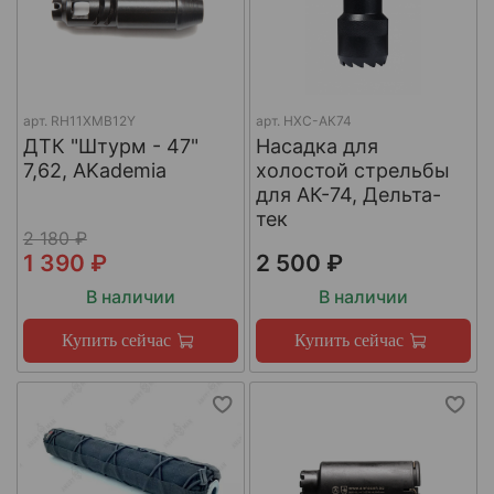
арт.
RH11XMB12Y
арт.
НХС-АК74
ДТК "Штурм - 47"
Насадка для
7,62, AKademia
холостой стрельбы
для АК-74, Дельта-
тек
2 180 ₽
1 390 ₽
2 500 ₽
В наличии
В наличии
Купить сейчас
Купить сейчас