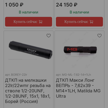
1 050 ₽
24 150 ₽
В наличии
В наличии
Купить сейчас
Купить сейчас
арт.
BOREY-22lr
арт.
MG-ML-7.62-14x1Lh
ДТКП на мелкашки
ДТКП Макси Лонг
22lr/22wmr резьба на
ВЕПРЬ - 7,62x39 -
стволе 1/2-20UNF,
M14x1LH, Matilda MG
1/2-28UNF, 15х1, 18х1,
Ultra
Борей (Россия)