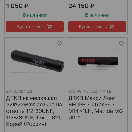
1 050 ₽
24 150 ₽
В наличии
В наличии
Купить сейчас
Купить сейчас
арт.
BOREY-22lr
арт.
MG-ML-7.62-14x1Lh
ДТКП на мелкашки
ДТКП Макси Лонг
22lr/22wmr резьба на
ВЕПРЬ - 7,62x39 -
стволе 1/2-20UNF,
M14x1LH, Matilda MG
1/2-28UNF, 15х1, 18х1,
Ultra
Борей (Россия)