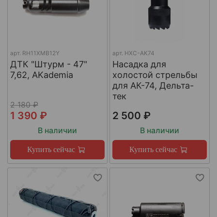
арт.
RH11XMB12Y
арт.
НХС-АК74
ДТК "Штурм - 47"
Насадка для
7,62, AKademia
холостой стрельбы
для АК-74, Дельта-
тек
2 180 ₽
1 390 ₽
2 500 ₽
В наличии
В наличии
Купить сейчас
Купить сейчас