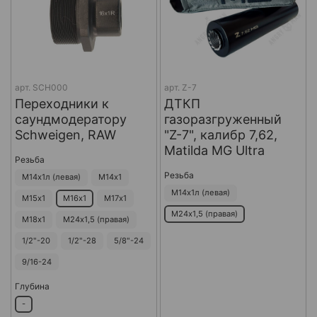
арт.
SCH000
арт.
Z-7
Переходники к
ДТКП
саундмодератору
газоразгруженный
Schweigen, RAW
"Z-7", калибр 7,62,
Matilda MG Ultra
Резьба
Резьба
М14х1л (левая)
М14х1
М14х1л (левая)
М15х1
М16х1
М17х1
М24х1,5 (правая)
М18х1
М24х1,5 (правая)
1/2"-20
1/2"-28
5/8"-24
9/16-24
Глубина
-