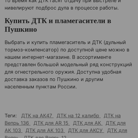
то время как ДТК гасят отдачу при выстреле и
нивелируют подброс дула в процессе работы.
Купить ДТК и пламегасители в
Пушкино
Выбрать и купить пламегаситель и ДТК (дульный
тормоз-компенсатор) по доступной цене можно в
нашем интернет-магазине. В ассортименте
представлен большой модельный ряд конструкций
для огнестрельного оружия. Доступна удобная
доставка заказов по Пушкино и другим
населенным пунктам России.
Теги:
ДТК на АК47
ДТК на 12 калибр
ДТК на
Вепрь 136
ДТК для AR 15
ДТК для АК
ДТК для
АК 103
ДТК для АК 103
ДТК для АКСУ
ДТК для
Вепрь
ДТК для Вепрь 12