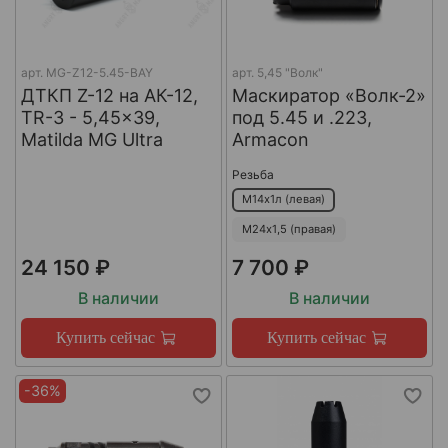
арт.
MG-Z12-5.45-BAY
арт.
5,45 "Волк"
ДТКП Z-12 на АК-12,
Маскиратор «Волк-2»
TR-3 - 5,45x39,
под 5.45 и .223,
Matilda MG Ultra
Armacon
Резьба
М14х1л (левая)
М24х1,5 (правая)
24 150 ₽
7 700 ₽
В наличии
В наличии
Купить сейчас
Купить сейчас
-36%