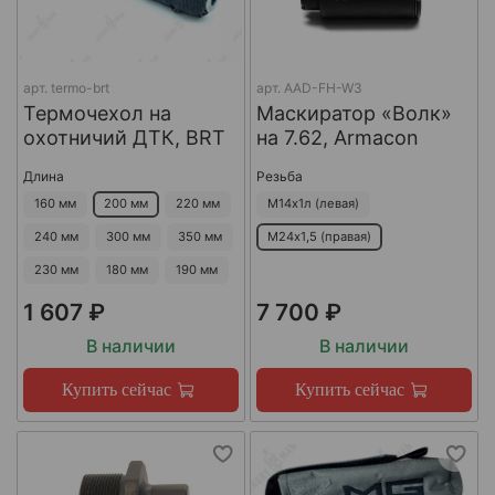
арт.
termo-brt
арт.
AAD-FH-W3
Термочехол на
Маскиратор «Волк»
охотничий ДТК, BRT
на 7.62, Armacon
Длина
Резьба
160 мм
200 мм
220 мм
М14х1л (левая)
240 мм
300 мм
350 мм
М24х1,5 (правая)
230 мм
180 мм
190 мм
1 607 ₽
7 700 ₽
В наличии
В наличии
Купить сейчас
Купить сейчас