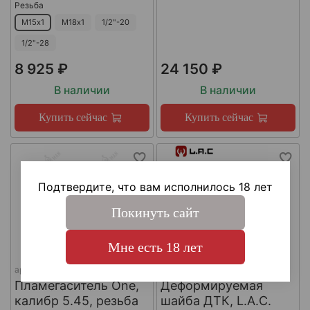
Резьба
М15х1
М18х1
1/2"-20
1/2"-28
8 925 ₽
24 150 ₽
В наличии
В наличии
Купить сейчас
Купить сейчас
Подтвердите, что вам исполнилось 18 лет
Покинуть сайт
Мне есть 18 лет
арт.
КА-Д-1
арт.
#LAC0141
Пламегаситель One,
Деформируемая
калибр 5.45, резьба
шайба ДТК, L.A.C.