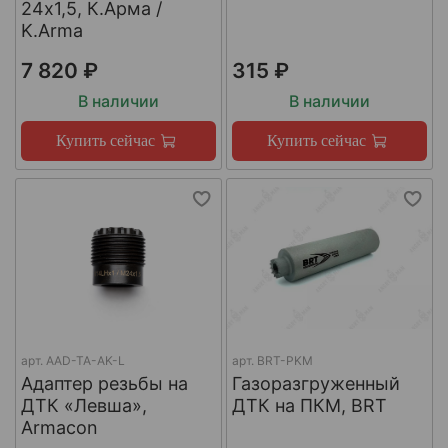
24х1,5, К.Арма /
K.Arma
7 820 ₽
315 ₽
В наличии
В наличии
Купить сейчас
Купить сейчас
арт.
AAD-TA-AK-L
арт.
BRT-PKM
Адаптер резьбы на
Газоразгруженный
ДТК «Левша»,
ДТК на ПКМ, BRT
Armacon