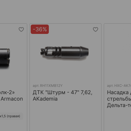
-36%
арт.
RH11XMB12Y
арт.
НХС-АК7
олк-2»
ДТК "Штурм - 47" 7,62,
Насадка 
, Armacon
AKademia
стрельбы
Дельта-т
1,5 (правая)