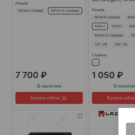
Резьба
Резьба
М14х1л (левая)
М24х1,5 (правая)
М14х1л (левая)
М14
М16х1
М17х1
М1
М24х1,5 (правая)
1/
1/2"-28
5/8"-24
Глубина
-
7 700 ₽
1 050 ₽
В наличии
В налич
Купить сейчас
Купить сейча