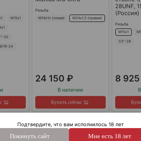
28UNF, 15
Резьба
(Россия)
х1
М15х1
М14х1л (левая)
М24х1,5 (правая)
Резьба
8х1
М15х1
М1
2"-20
1/2"-28
9/16-24
24 150 ₽
8 925
ии
В наличии
В
с
Купить сейчас
Купи
Подтвердите, что вам исполнилось 18 лет
Покинуть сайт
Мне есть 18 лет