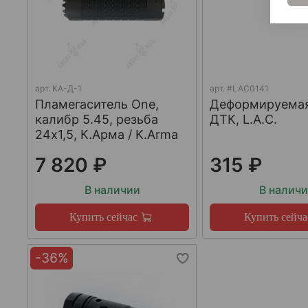
арт.
КА-Д-1
арт.
#LAC0141
Пламегаситель One,
Деформируема
калибр 5.45, резьба
ДТК, L.A.C.
24х1,5, К.Арма / K.Arma
7 820 ₽
315 ₽
В наличии
В налич
Купить сейчас
Купить сейча
-36%