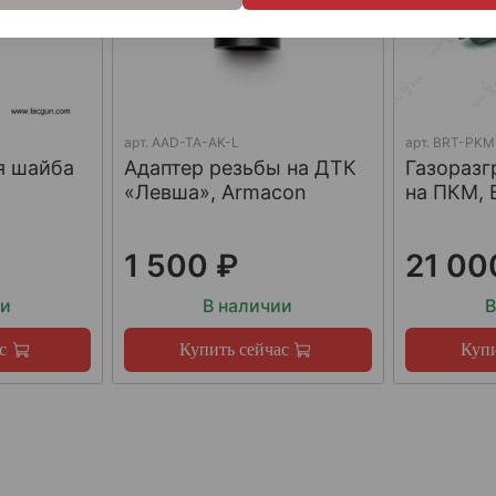
арт.
AAD-TA-AK-L
арт.
BRT-PKM
я шайба
Адаптер резьбы на ДТК
Газораз
«Левша», Armacon
на ПКМ, 
1 500 ₽
21 00
ии
В наличии
В
с
Купить сейчас
Купи