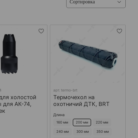
4
арт.
termo-brt
для холостой
Термочехол на
 для АК-74,
охотничий ДТК, BRT
ек
Длина
160 мм
200 мм
220 мм
240 мм
300 мм
350 мм