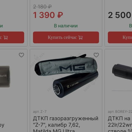
2 180 ₽
1 390 ₽
2 500
ии
В наличии
В
с
Купить сейчас
Купи
арт.
Z-7
арт.
BOREY-22
ДТКП газоразгруженный
ДТКП на
ру
"Z-7", калибр 7,62,
22lr/22w
W
Matilda MG Ultra
стволе 1