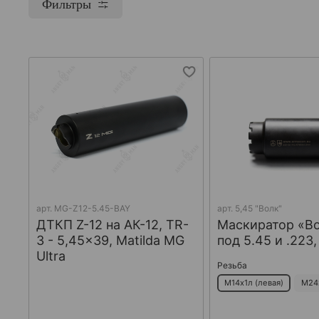
Фильтры
арт.
MG-Z12-5.45-BAY
арт.
5,45 "Волк"
ДТКП Z-12 на АК-12, TR-
Маскиратор «В
3 - 5,45x39, Matilda MG
под 5.45 и .223
Ultra
Резьба
М14х1л (левая)
М24х