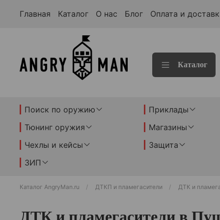
Главная
Каталог
О нас
Блог
Оплата и доставк
Каталог
Поиск по оружию
Приклады
Тюнинг оружия
Магазины
Чехлы и кейсы
Защита
ЗИП
Каталог AngryMan.ru
ДТКП и пламегасители
ДТК и пламег
ДТК и пламегасители в Пу