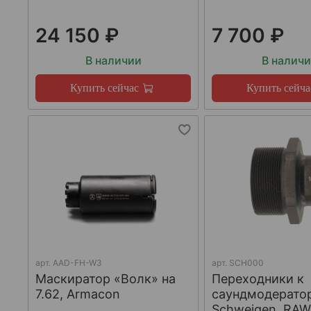
24 150 ₽
7 700 ₽
В наличии
В налич
Купить сейчас
Купить сейча
арт.
AAD-FH-W3
арт.
SCH000
Маскиратор «Волк» на
Переходники к
7.62, Armacon
саундмодерато
Schweigen, RA