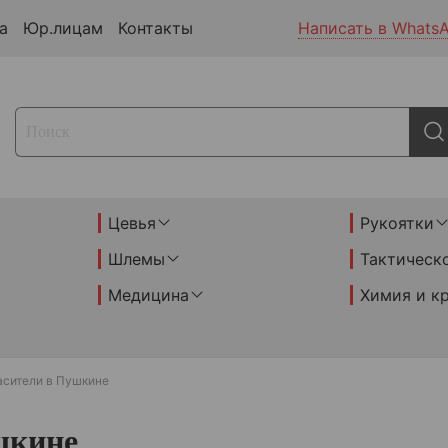
а
Юр.лицам
Контакты
Написать в Whats
Цевья
Рукоятки
Шлемы
Тактическ
Медицина
Химия и к
асители в Пушкине
шкине