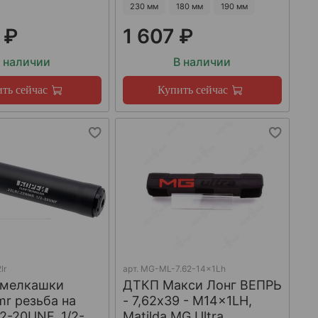
230 мм
180 мм
190 мм
 ₽
1 607 ₽
 наличии
В наличии
ть сейчас
Купить сейчас
lr
арт.
MG-ML-7.62-14x1Lh
 мелкашки
ДТКП Макси Лонг ВЕПРЬ
mr резьба на
- 7,62x39 - M14x1LH,
/2-20UNF, 1/2-
Matilda MG Ultra