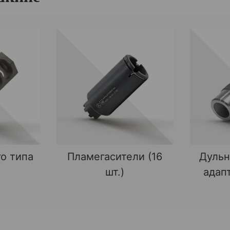
о типа
Пламегасители (16
Дульн
шт.)
адапт