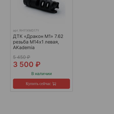
арт.
RH11XMD17Y
ДТК «Дракон М1» 7.62
резьба М14х1 левая,
AKademia
5 450 ₽
3 500 ₽
В наличии
Купить сейчас