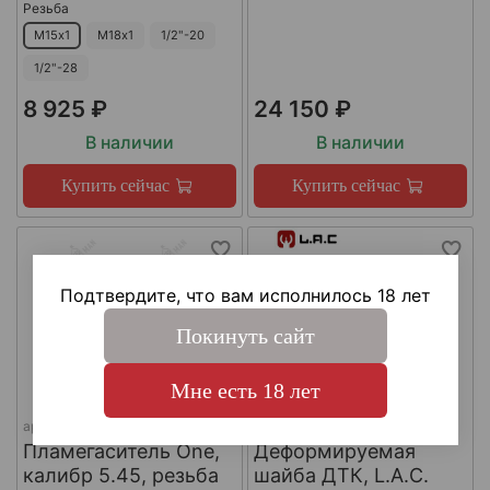
Резьба
М15х1
М18х1
1/2"-20
1/2"-28
8 925 ₽
24 150 ₽
В наличии
В наличии
Купить сейчас
Купить сейчас
Подтвердите, что вам исполнилось 18 лет
Покинуть сайт
Мне есть 18 лет
арт.
КА-Д-1
арт.
#LAC0141
Пламегаситель One,
Деформируемая
калибр 5.45, резьба
шайба ДТК, L.A.C.