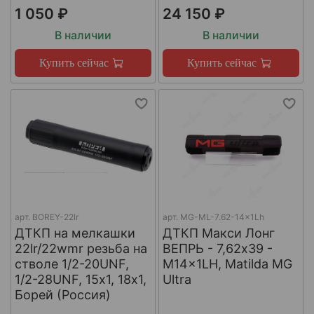
1 050 ₽
24 150 ₽
В наличии
В наличии
Купить сейчас
Купить сейчас
арт.
BOREY-22lr
арт.
MG-ML-7.62-14x1Lh
ДТКП на мелкашки
ДТКП Макси Лонг
22lr/22wmr резьба на
ВЕПРЬ - 7,62x39 -
стволе 1/2-20UNF,
M14x1LH, Matilda MG
1/2-28UNF, 15х1, 18х1,
Ultra
Борей (Россия)