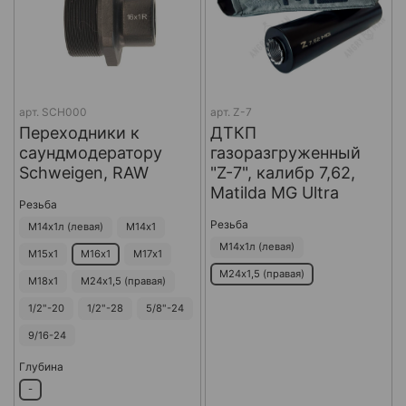
арт.
SCH000
арт.
Z-7
Переходники к
ДТКП
саундмодератору
газоразгруженный
Schweigen, RAW
"Z-7", калибр 7,62,
Matilda MG Ultra
Резьба
Резьба
М14х1л (левая)
М14х1
М14х1л (левая)
М15х1
М16х1
М17х1
М24х1,5 (правая)
М18х1
М24х1,5 (правая)
1/2"-20
1/2"-28
5/8"-24
9/16-24
Глубина
-