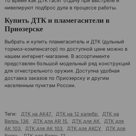
то время как ДТК гасят отдачу при выстреле и
нивелируют подброс дула в процессе работы.
Купить ДТК и пламегасители в
Приозерске
Выбрать и купить пламегаситель и ДТК (дульный
тормоз-компенсатор) по доступной цене можно в
нашем интернет-магазине. В ассортименте
представлен большой модельный ряд конструкций
для огнестрельного оружия. Доступна удобная
доставка заказов по
Приозерску
и другим
населенным пунктам России.
Теги:
ДТК на АК47
ДТК на 12 калибр
ДТК на
Вепрь 136
ДТК для AR 15
ДТК для АК
ДТК для
АК 103
ДТК для АК 103
ДТК для АКСУ
ДТК для
Вепрь
ДТК для Вепрь 12