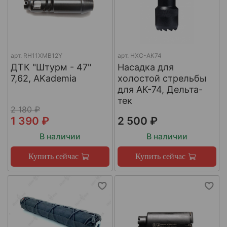
арт.
RH11XMB12Y
арт.
НХС-АК74
ДТК "Штурм - 47"
Насадка для
7,62, AKademia
холостой стрельбы
для АК-74, Дельта-
тек
2 180 ₽
1 390 ₽
2 500 ₽
В наличии
В наличии
Купить сейчас
Купить сейчас