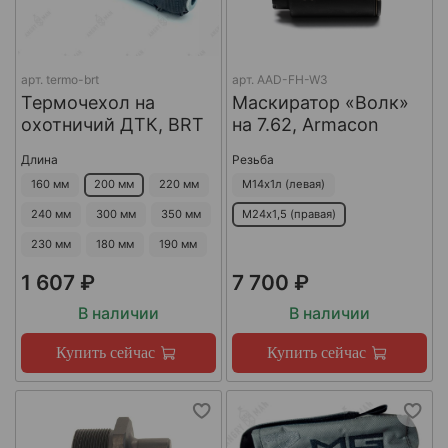
арт.
termo-brt
арт.
AAD-FH-W3
Термочехол на
Маскиратор «Волк»
охотничий ДТК, BRT
на 7.62, Armacon
Длина
Резьба
160 мм
200 мм
220 мм
М14х1л (левая)
240 мм
300 мм
350 мм
М24х1,5 (правая)
230 мм
180 мм
190 мм
1 607 ₽
7 700 ₽
В наличии
В наличии
Купить сейчас
Купить сейчас