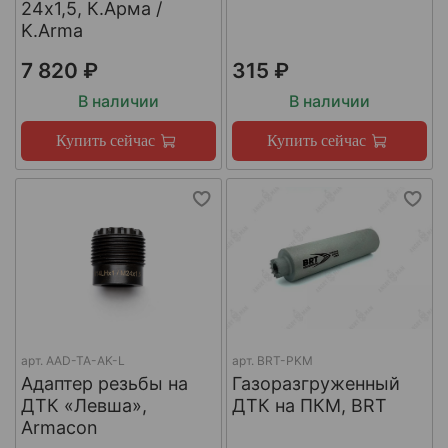
24х1,5, К.Арма /
K.Arma
7 820 ₽
315 ₽
В наличии
В наличии
Купить сейчас
Купить сейчас
арт.
AAD-TA-AK-L
арт.
BRT-PKM
Адаптер резьбы на
Газоразгруженный
ДТК «Левша»,
ДТК на ПКМ, BRT
Armacon