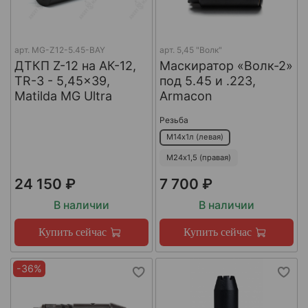
арт.
MG-Z12-5.45-BAY
арт.
5,45 "Волк"
ДТКП Z-12 на АК-12,
Маскиратор «Волк-2»
TR-3 - 5,45x39,
под 5.45 и .223,
Matilda MG Ultra
Armacon
Резьба
М14х1л (левая)
М24х1,5 (правая)
24 150 ₽
7 700 ₽
В наличии
В наличии
Купить сейчас
Купить сейчас
-36%