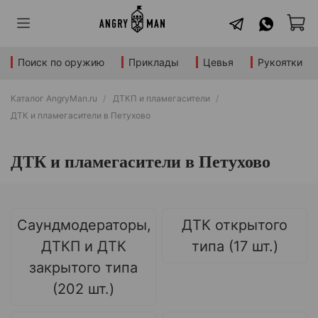
Поиск по оружию
Приклады
Цевья
Рукоятки
Каталог AngryMan.ru
ДТКП и пламегасители
ДТК и пламегасители в Петухово
ДТК и пламегасители в Петухово
Саундмодераторы,
ДТК открытого
ДТКП и ДТК
типа (17 шт.)
закрытого типа
(202 шт.)