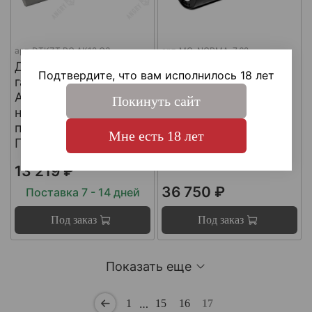
арт.
DTKZT PG АК12 G3
арт.
MG-NORMA-7.62
ДТКП
ДТКП
Подтвердите, что вам исполнилось 18 лет
газоразгруженный на
газоразгруженный
АК12 G3 (с
"NORMA" на
Покинуть сайт
несъемным
импортные
пламегасителем) ,
карабины, калибр
Мне есть 18 лет
Пафган / PufGun
30-06, Matilda MG
Ultra
13 219 ₽
36 750 ₽
Поставка 7 - 14 дней
Под заказ
Под заказ
Показать еще
…
1
15
16
17