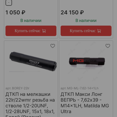
-
1 050 ₽
24 150 ₽
В наличии
В наличии
Купить сейчас
Купить сейчас
арт.
BOREY-22lr
арт.
MG-ML-7.62-14x1Lh
ДТКП на мелкашки
ДТКП Макси Лонг
22lr/22wmr резьба на
ВЕПРЬ - 7,62x39 -
стволе 1/2-20UNF,
M14x1LH, Matilda MG
1/2-28UNF, 15х1, 18х1,
Ultra