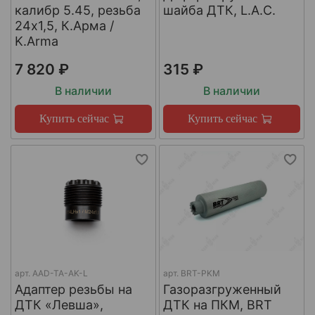
калибр 5.45, резьба
шайба ДТК, L.A.C.
24х1,5, К.Арма /
K.Arma
7 820 ₽
315 ₽
В наличии
В наличии
Купить сейчас
Купить сейчас
арт.
AAD-TA-AK-L
арт.
BRT-PKM
Адаптер резьбы на
Газоразгруженный
ДТК «Левша»,
ДТК на ПКМ, BRT