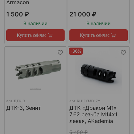
Armacon
1 500 ₽
21 000 ₽
В наличии
В наличии
Купить сейчас
Купить сейчас
-36%
арт.
ДТК-3
арт.
RH11XMD17Y
ДТК-3, Зенит
ДТК «Дракон М1»
7.62 резьба М14х1
левая, AKademia
5 450 ₽