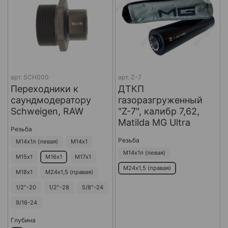
арт.
SCH000
арт.
Z-7
Переходники к
ДТКП
саундмодератору
газоразгруженный
Schweigen, RAW
"Z-7", калибр 7,62,
Matilda MG Ultra
Резьба
Резьба
М14х1л (левая)
М14х1
М14х1л (левая)
М15х1
М16х1
М17х1
М24х1,5 (правая)
М18х1
М24х1,5 (правая)
1/2"-20
1/2"-28
5/8"-24
9/16-24
Глубина