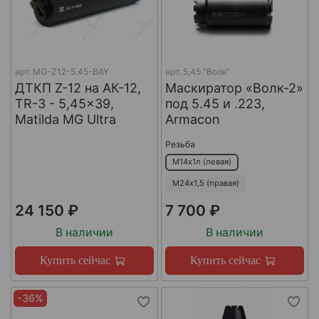
арт.
MG-Z12-5.45-BAY
арт.
5,45 "Волк"
ДТКП Z-12 на АК-12,
Маскиратор «Волк-2»
TR-3 - 5,45x39,
под 5.45 и .223,
Matilda MG Ultra
Armacon
Резьба
М14х1л (левая)
М24х1,5 (правая)
24 150 ₽
7 700 ₽
В наличии
В наличии
Купить сейчас
Купить сейчас
-36%