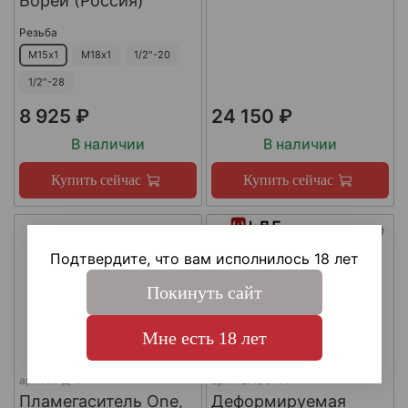
Борей (Россия)
Резьба
М15х1
М18х1
1/2"-20
1/2"-28
8 925 ₽
24 150 ₽
В наличии
В наличии
Купить сейчас
Купить сейчас
Подтвердите, что вам исполнилось 18 лет
Покинуть сайт
Мне есть 18 лет
арт.
КА-Д-1
арт.
#LAC0141
Пламегаситель One,
Деформируемая