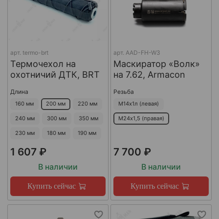
арт.
termo-brt
арт.
AAD-FH-W3
Термочехол на
Маскиратор «Волк»
охотничий ДТК, BRT
на 7.62, Armacon
Длина
Резьба
160 мм
200 мм
220 мм
М14х1л (левая)
240 мм
300 мм
350 мм
М24х1,5 (правая)
230 мм
180 мм
190 мм
1 607 ₽
7 700 ₽
В наличии
В наличии
Купить сейчас
Купить сейчас