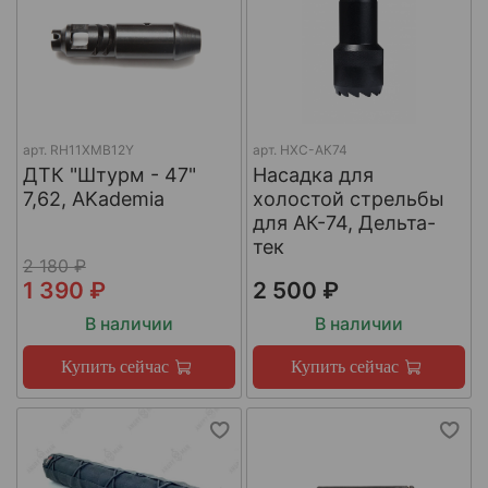
арт.
RH11XMB12Y
арт.
НХС-АК74
ДТК "Штурм - 47"
Насадка для
7,62, AKademia
холостой стрельбы
для АК-74, Дельта-
тек
2 180 ₽
1 390 ₽
2 500 ₽
В наличии
В наличии
Купить сейчас
Купить сейчас