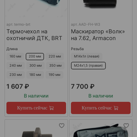
арт.
termo-brt
арт.
AAD-FH-W3
Термочехол на
Маскиратор «Волк»
охотничий ДТК, BRT
на 7.62, Armacon
Длина
Резьба
160 мм
200 мм
220 мм
М14х1л (левая)
240 мм
300 мм
350 мм
М24х1,5 (правая)
230 мм
180 мм
190 мм
1 607 ₽
7 700 ₽
В наличии
В наличии
Купить сейчас
Купить сейчас