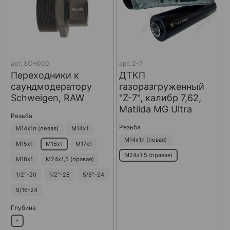
арт.
SCH000
арт.
Z-7
Переходники к
ДТКП
саундмодератору
газоразгруженный
Schweigen, RAW
"Z-7", калибр 7,62,
Matilda MG Ultra
Резьба
Резьба
М14х1л (левая)
М14х1
М14х1л (левая)
М15х1
М16х1
М17х1
М24х1,5 (правая)
М18х1
М24х1,5 (правая)
1/2"-20
1/2"-28
5/8"-24
9/16-24
Глубина
-