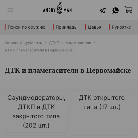
Поиск по оружию
Приклады
Цевья
Рукоятки
Каталог AngryMan.ru
ДТКП и пламегасители
ДТК и пламегасители в Первомайске
ДТК и пламегасители в Первомайске
Саундмодераторы,
ДТК открытого
ДТКП и ДТК
типа (17 шт.)
закрытого типа
(202 шт.)