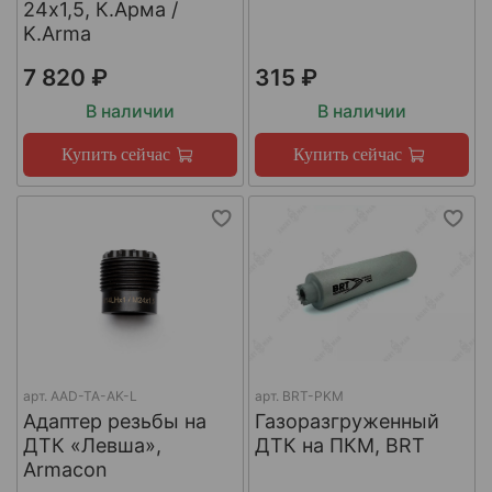
24х1,5, К.Арма /
K.Arma
7 820 ₽
315 ₽
В наличии
В наличии
Купить сейчас
Купить сейчас
арт.
AAD-TA-AK-L
арт.
BRT-PKM
Адаптер резьбы на
Газоразгруженный
ДТК «Левша»,
ДТК на ПКМ, BRT
Armacon