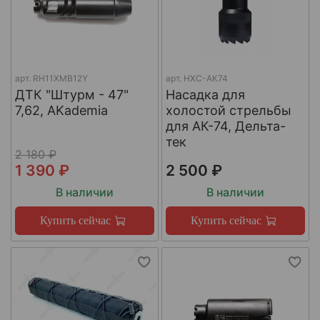
арт.
RH11XMB12Y
арт.
НХС-АК74
ДТК "Штурм - 47"
Насадка для
7,62, AKademia
холостой стрельбы
для АК-74, Дельта-
тек
2 180 ₽
1 390 ₽
2 500 ₽
В наличии
В наличии
Купить сейчас
Купить сейчас