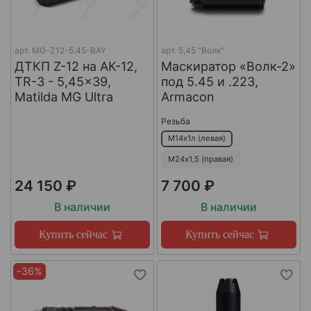
арт.
MG-Z12-5.45-BAY
арт.
5,45 "Волк"
ДТКП Z-12 на АК-12,
Маскиратор «Волк-2»
TR-3 - 5,45x39,
под 5.45 и .223,
Matilda MG Ultra
Armacon
Резьба
М14х1л (левая)
М24х1,5 (правая)
24 150 ₽
7 700 ₽
В наличии
В наличии
Купить сейчас
Купить сейчас
-36%