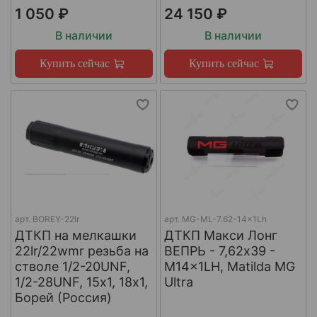
1 050 ₽
24 150 ₽
В наличии
В наличии
Купить сейчас
Купить сейчас
арт.
BOREY-22lr
арт.
MG-ML-7.62-14x1Lh
ДТКП на мелкашки
ДТКП Макси Лонг
22lr/22wmr резьба на
ВЕПРЬ - 7,62x39 -
стволе 1/2-20UNF,
M14x1LH, Matilda MG
1/2-28UNF, 15х1, 18х1,
Ultra
Борей (Россия)