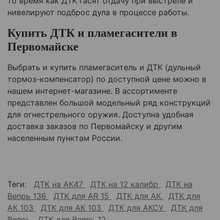
то время как ДТК гасят отдачу при выстреле и
нивелируют подброс дула в процессе работы.
Купить ДТК и пламегасители в
Первомайске
Выбрать и купить пламегаситель и ДТК (дульный
тормоз-компенсатор) по доступной цене можно в
нашем интернет-магазине. В ассортименте
представлен большой модельный ряд конструкций
для огнестрельного оружия. Доступна удобная
доставка заказов по
Первомайску
и другим
населенным пунктам России.
Теги:
ДТК на АК47
ДТК на 12 калибр
ДТК на
Вепрь 136
ДТК для AR 15
ДТК для АК
ДТК для
АК 103
ДТК для АК 103
ДТК для АКСУ
ДТК для
Вепрь
ДТК для Вепрь 12