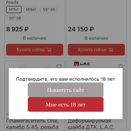
Резьба
М15х1
М18х1
1/2"-20
1/2"-28
8 925 ₽
24 150 ₽
В наличии
В наличии
Купить сейчас
Купить сейчас
Подтвердите, что вам исполнилось 18 лет
Покинуть сайт
Мне есть 18 лет
арт.
КА-Д-1
арт.
#LAC0141
Пламегаситель One,
Деформируемая
калибр 5.45, резьба
шайба ДТК, L.A.C.