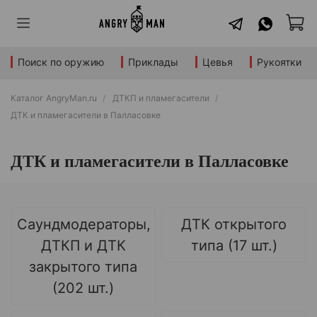
Поиск по оружию
Приклады
Цевья
Рукоятки
Каталог AngryMan.ru
ДТКП и пламегасители
ДТК и пламегасители в Палласовке
ДТК и пламегасители в Палласовке
Саундмодераторы,
ДТК открытого
ДТКП и ДТК
типа (17 шт.)
закрытого типа
(202 шт.)