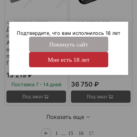
арт.
DTKZT PG АК12 G3
арт.
MG-NORMA-7.62
ДТКП
ДТКП
Подтвердите, что вам исполнилось 18 лет
газоразгруженный на
газоразгруженный
АК12 G3 (с
"NORMA" на
Покинуть сайт
несъемным
импортные
пламегасителем) ,
карабины, калибр
Мне есть 18 лет
Пафган / PufGun
30-06, Matilda MG
Ultra
13 219 ₽
36 750 ₽
Поставка 7 - 14 дней
Под заказ
Под заказ
Показать еще
…
1
15
16
17