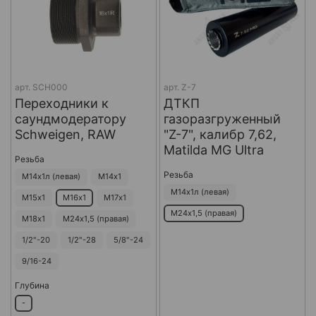
арт.
SCH000
арт.
Z-7
Переходники к
ДТКП
саундмодератору
газоразгруженный
Schweigen, RAW
"Z-7", калибр 7,62,
Matilda MG Ultra
Резьба
Резьба
М14х1л (левая)
М14х1
М14х1л (левая)
М15х1
М16х1
М17х1
М24х1,5 (правая)
М18х1
М24х1,5 (правая)
1/2"-20
1/2"-28
5/8"-24
9/16-24
Глубина
-