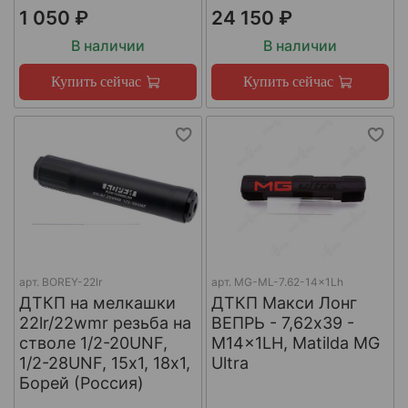
1 050 ₽
24 150 ₽
В наличии
В наличии
Купить сейчас
Купить сейчас
арт.
BOREY-22lr
арт.
MG-ML-7.62-14x1Lh
ДТКП на мелкашки
ДТКП Макси Лонг
22lr/22wmr резьба на
ВЕПРЬ - 7,62x39 -
стволе 1/2-20UNF,
M14x1LH, Matilda MG
1/2-28UNF, 15х1, 18х1,
Ultra
Борей (Россия)