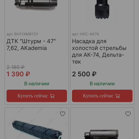
арт.
RH11XMB12Y
арт.
НХС-АК74
ДТК "Штурм - 47"
Насадка для
7,62, AKademia
холостой стрельбы
для АК-74, Дельта-
тек
2 180 ₽
1 390 ₽
2 500 ₽
В наличии
В наличии
Купить сейчас
Купить сейчас