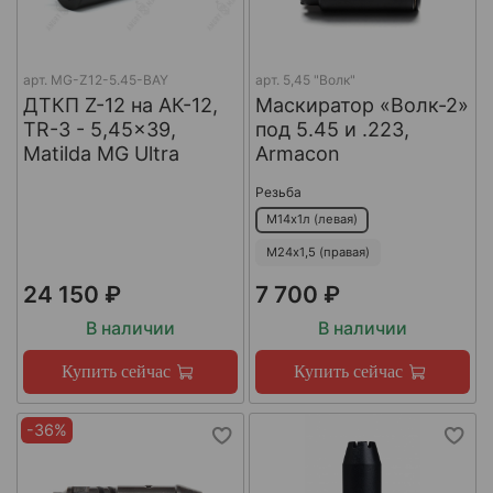
арт.
MG-Z12-5.45-BAY
арт.
5,45 "Волк"
ДТКП Z-12 на АК-12,
Маскиратор «Волк-2»
TR-3 - 5,45x39,
под 5.45 и .223,
Matilda MG Ultra
Armacon
Резьба
М14х1л (левая)
М24х1,5 (правая)
24 150 ₽
7 700 ₽
В наличии
В наличии
Купить сейчас
Купить сейчас
-36%