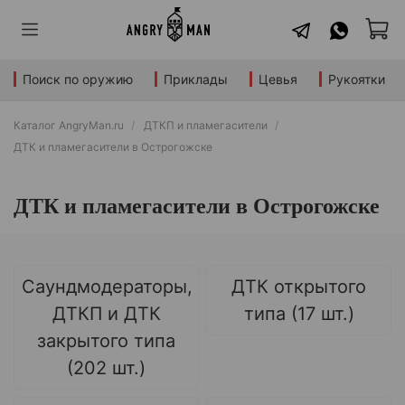
Поиск по оружию
Приклады
Цевья
Рукоятки
Каталог AngryMan.ru
ДТКП и пламегасители
ДТК и пламегасители в Острогожске
ДТК и пламегасители в Острогожске
Саундмодераторы,
ДТК открытого
ДТКП и ДТК
типа (17 шт.)
закрытого типа
(202 шт.)