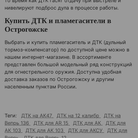
то время как ДТК гасят отдачу при выстреле и
нивелируют подброс дула в процессе работы.
Купить ДТК и пламегасители в
Острогожске
Выбрать и купить пламегаситель и ДТК (дульный
тормоз-компенсатор) по доступной цене можно в
нашем интернет-магазине. В ассортименте
представлен большой модельный ряд конструкций
для огнестрельного оружия. Доступна удобная
доставка заказов по Острогожску и другим
населенным пунктам России.
Теги:
ДТК на АК47
ДТК на 12 калибр
ДТК на
Вепрь 136
ДТК для AR 15
ДТК для АК
ДТК для
АК 103
ДТК для АК 103
ДТК для АКСУ
ДТК для
Вепрь
ДТК для Вепрь 12