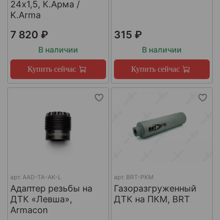
24х1,5, К.Арма /
K.Arma
7 820 ₽
315 ₽
В наличии
В наличии
Купить сейчас
Купить сейчас
арт.
AAD-TA-AK-L
арт.
BRT-PKM
Адаптер резьбы на
Газоразгруженный
ДТК «Левша»,
ДТК на ПКМ, BRT
Armacon