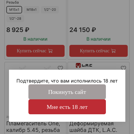
Резьба
М15х1
М18х1
1/2"-20
1/2"-28
8 925 ₽
24 150 ₽
В наличии
В наличии
Купить сейчас
Купить сейчас
Подтвердите, что вам исполнилось 18 лет
Покинуть сайт
Мне есть 18 лет
арт.
КА-Д-1
арт.
#LAC0141
Пламегаситель One,
Деформируемая
калибр 5.45, резьба
шайба ДТК, L.A.C.