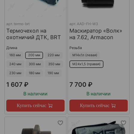
арт.
termo-brt
арт.
AAD-FH-W3
Термочехол на
Маскиратор «Волк»
охотничий ДТК, BRT
на 7.62, Armacon
Длина
Резьба
160 мм
200 мм
220 мм
М14х1л (левая)
240 мм
300 мм
350 мм
М24х1,5 (правая)
230 мм
180 мм
190 мм
1 607 ₽
7 700 ₽
В наличии
В наличии
Купить сейчас
Купить сейчас