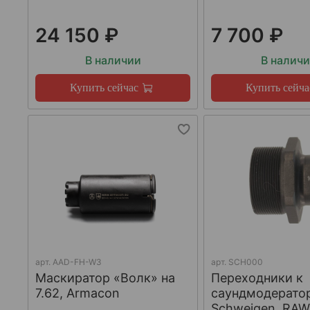
24 150 ₽
7 700 ₽
В наличии
В налич
Купить сейчас
Купить сейча
арт.
AAD-FH-W3
арт.
SCH000
Маскиратор «Волк» на
Переходники к
7.62, Armacon
саундмодерато
Schweigen, RA