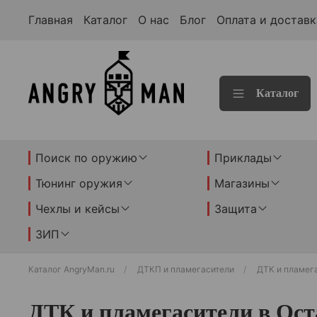
Главная
Каталог
О нас
Блог
Оплата и доставк
Каталог
Поиск по оружию
Приклады
Тюнинг оружия
Магазины
Чехлы и кейсы
Защита
ЗИП
Каталог AngryMan.ru
ДТКП и пламегасители
ДТК и пламег
ДТК и пламегасители в Ос