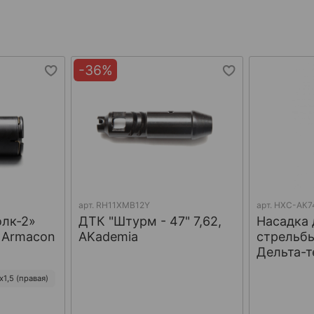
-36%
арт.
RH11XMB12Y
арт.
НХС-АК7
олк-2»
ДТК "Штурм - 47" 7,62,
Насадка 
, Armacon
AKademia
стрельбы
Дельта-т
1,5 (правая)