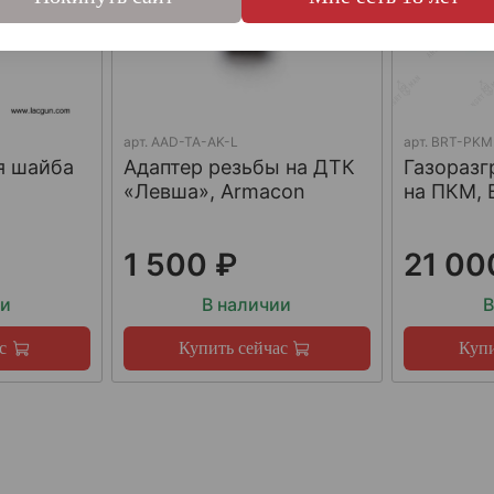
арт.
AAD-TA-AK-L
арт.
BRT-PKM
я шайба
Адаптер резьбы на ДТК
Газораз
«Левша», Armacon
на ПКМ, 
1 500 ₽
21 00
ии
В наличии
В
с
Купить сейчас
Купи