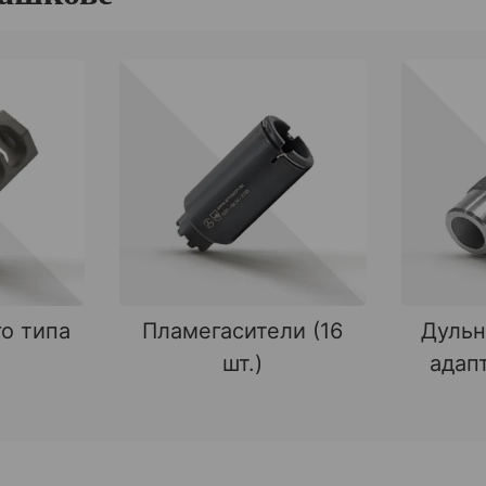
о типа
Пламегасители (16
Дульн
шт.)
адапт