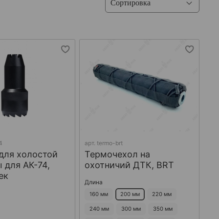
4
арт.
termo-brt
для холостой
Термочехол на
 для АК-74,
охотничий ДТК, BRT
ек
Длина
160 мм
200 мм
220 мм
240 мм
300 мм
350 мм