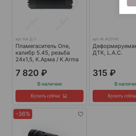
арт.
КА-Д-1
арт.
#LAC0141
Пламегаситель One,
Деформируема
калибр 5.45, резьба
ДТК, L.A.C.
24х1,5, К.Арма / K.Arma
7 820 ₽
315 ₽
В наличии
В налич
Купить сейчас
Купить сейча
-36%