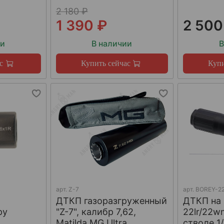
2 180 ₽
1 390 ₽
2 500
ии
В наличии
В
с
Купить сейчас
Купи
арт.
Z-7
арт.
BOREY-22
ДТКП газоразгруженный
ДТКП на
ру
"Z-7", калибр 7,62,
22lr/22w
W
Matilda MG Ultra
стволе 1