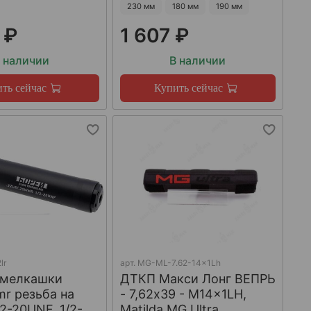
230 мм
180 мм
190 мм
 ₽
1 607 ₽
 наличии
В наличии
ть сейчас
Купить сейчас
lr
арт.
MG-ML-7.62-14x1Lh
 мелкашки
ДТКП Макси Лонг ВЕПРЬ
mr резьба на
- 7,62x39 - M14x1LH,
/2-20UNF, 1/2-
Matilda MG Ultra