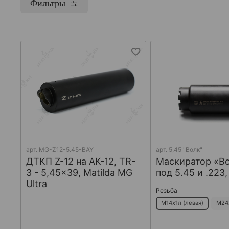
Фильтры
арт.
MG-Z12-5.45-BAY
арт.
5,45 "Волк"
ДТКП Z-12 на АК-12, TR-
Маскиратор «В
3 - 5,45x39, Matilda MG
под 5.45 и .223
Ultra
Резьба
М14х1л (левая)
М24х