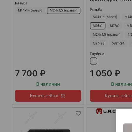
Резьба
Резьба
М14х1л (левая)
М24х1,5 (правая)
М14х1л (левая)
М14
М16х1
М17х1
М1
М24х1,5 (правая)
1/
1/2"-28
5/8"-24
Глубина
-
7 700 ₽
1 050 ₽
В наличии
В налич
Купить сейчас
Купить сейча