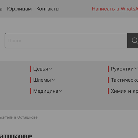
а
Юр.лицам
Контакты
Написать в Whats
Цевья
Рукоятки
Шлемы
Тактическ
Медицина
Химия и к
асители в Осташкове
ташкове