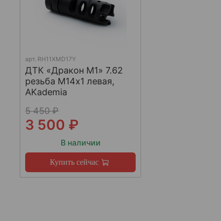
арт.
RH11XMD17Y
ДТК «Дракон М1» 7.62
резьба М14х1 левая,
AKademia
5 450 ₽
3 500 ₽
В наличии
Купить сейчас