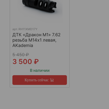
арт.
RH11XMD17Y
ДТК «Дракон М1» 7.62
резьба М14х1 левая,
AKademia
5 450 ₽
3 500 ₽
В наличии
Купить сейчас