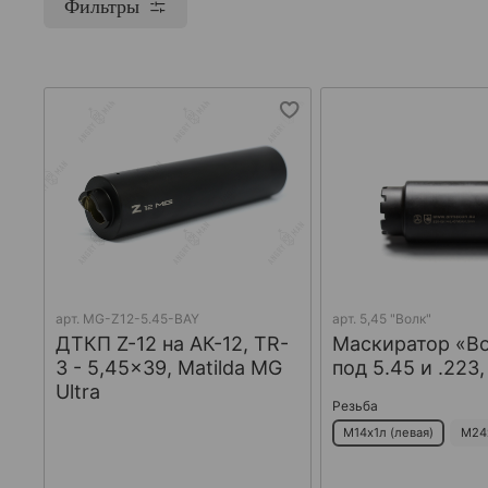
Фильтры
арт.
MG-Z12-5.45-BAY
арт.
5,45 "Волк"
ДТКП Z-12 на АК-12, TR-
Маскиратор «В
3 - 5,45x39, Matilda MG
под 5.45 и .223
Ultra
Резьба
М14х1л (левая)
М24х