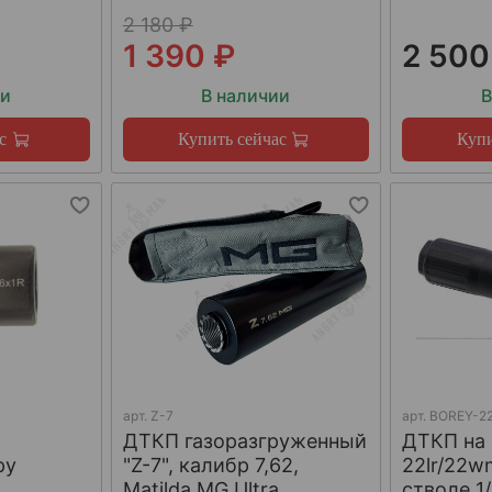
2 180 ₽
1 390 ₽
2 500
ии
В наличии
В
с
Купить сейчас
Купи
арт.
Z-7
арт.
BOREY-22
ДТКП газоразгруженный
ДТКП на
ру
"Z-7", калибр 7,62,
22lr/22w
W
Matilda MG Ultra
стволе 1