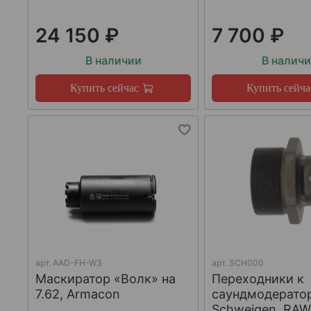
24 150 ₽
7 700 ₽
В наличии
В налич
Купить сейчас
Купить сейча
арт.
AAD-FH-W3
арт.
SCH000
Маскиратор «Волк» на
Переходники к
7.62, Armacon
саундмодерато
Schweigen, RA