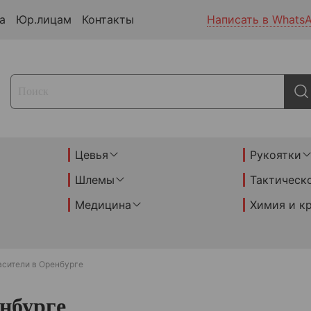
а
Юр.лицам
Контакты
Написать в Whats
Цевья
Рукоятки
Шлемы
Тактическ
Медицина
Химия и к
асители в Оренбурге
нбурге