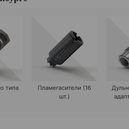
о типа
Пламегасители (16
Дульн
шт.)
адапт