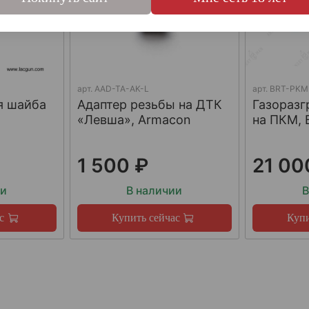
арт.
AAD-TA-AK-L
арт.
BRT-PKM
я шайба
Адаптер резьбы на ДТК
Газораз
«Левша», Armacon
на ПКМ, 
1 500 ₽
21 00
ии
В наличии
В
с
Купить сейчас
Купи