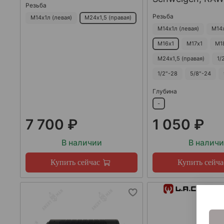
Резьба
Резьба
М14х1л (левая)
М24х1,5 (правая)
М14х1л (левая)
М14
М16х1
М17х1
М1
М24х1,5 (правая)
1/
1/2"-28
5/8"-24
Глубина
-
7 700 ₽
1 050 ₽
В наличии
В налич
Купить сейчас
Купить сейча