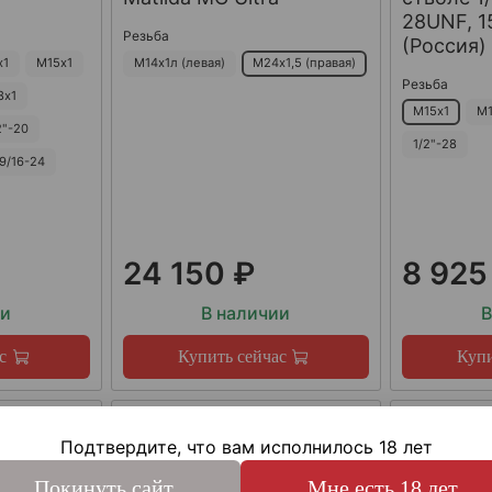
28UNF, 15
Резьба
(Россия)
х1
М15х1
М14х1л (левая)
М24х1,5 (правая)
Резьба
8х1
М15х1
М1
2"-20
1/2"-28
9/16-24
24 150 ₽
8 925
ии
В наличии
В
с
Купить сейчас
Купи
Подтвердите, что вам исполнилось 18 лет
Покинуть сайт
Мне есть 18 лет