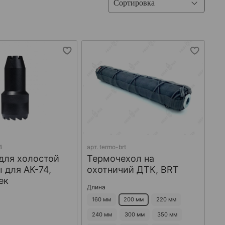
4
арт.
termo-brt
для холостой
Термочехол на
 для АК-74,
охотничий ДТК, BRT
ек
Длина
160 мм
200 мм
220 мм
240 мм
300 мм
350 мм