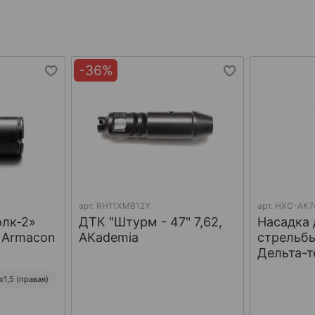
-36%
арт.
RH11XMB12Y
арт.
НХС-АК7
олк-2»
ДТК "Штурм - 47" 7,62,
Насадка 
, Armacon
AKademia
стрельбы
Дельта-т
1,5 (правая)