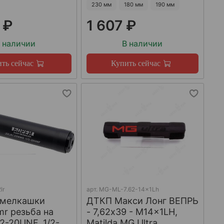
230 мм
180 мм
190 мм
 ₽
1 607 ₽
 наличии
В наличии
ть сейчас
Купить сейчас
lr
арт.
MG-ML-7.62-14x1Lh
 мелкашки
ДТКП Макси Лонг ВЕПРЬ
mr резьба на
- 7,62x39 - M14x1LH,
/2-20UNF, 1/2-
Matilda MG Ultra