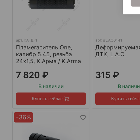
арт.
КА-Д-1
арт.
#LAC0141
Пламегаситель One,
Деформируема
калибр 5.45, резьба
ДТК, L.A.C.
24х1,5, К.Арма / K.Arma
7 820 ₽
315 ₽
В наличии
В налич
Купить сейчас
Купить сейча
-36%