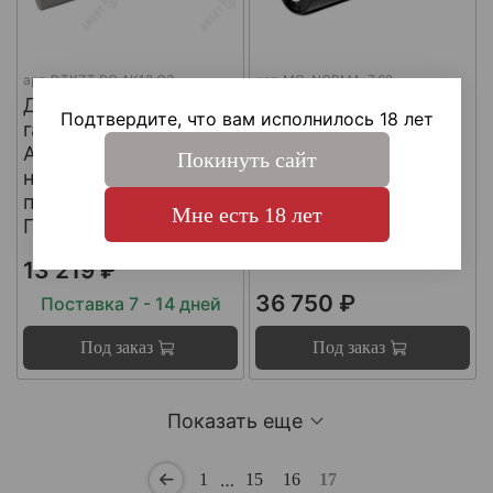
арт.
DTKZT PG АК12 G3
арт.
MG-NORMA-7.62
ДТКП
ДТКП
Подтвердите, что вам исполнилось 18 лет
газоразгруженный на
газоразгруженный
АК12 G3 (с
"NORMA" на
Покинуть сайт
несъемным
импортные
пламегасителем) ,
карабины, калибр
Мне есть 18 лет
Пафган / PufGun
30-06, Matilda MG
Ultra
13 219 ₽
36 750 ₽
Поставка 7 - 14 дней
Под заказ
Под заказ
Показать еще
…
1
15
16
17