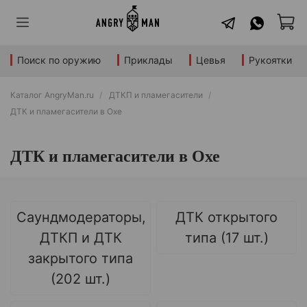
Поиск по оружию
Приклады
Цевья
Рукоятки
Каталог AngryMan.ru
ДТКП и пламегасители
ДТК и пламегасители в Охе
ДТК и пламегасители в Охе
Саундмодераторы,
ДТК открытого
ДТКП и ДТК
типа (17 шт.)
закрытого типа
(202 шт.)