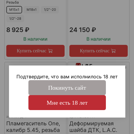
Резьба
М15х1
М18х1
1/2"-20
1/2"-28
8 925 ₽
24 150 ₽
В наличии
В наличии
Купить сейчас
Купить сейчас
Подтвердите, что вам исполнилось 18 лет
Покинуть сайт
Мне есть 18 лет
арт.
КА-Д-1
арт.
#LAC0141
Пламегаситель One,
Деформируемая
калибр 5.45, резьба
шайба ДТК, L.A.C.