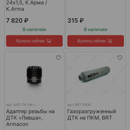
24х1,5, К.Арма /
K.Arma
7 820 ₽
315 ₽
В наличии
В наличии
Купить сейчас
Купить сейчас
арт.
AAD-TA-AK-L
арт.
BRT-PKM
Адаптер резьбы на
Газоразгруженный
ДТК «Левша»,
ДТК на ПКМ, BRT
Armacon