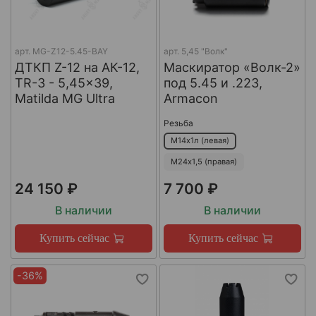
арт.
MG-Z12-5.45-BAY
арт.
5,45 "Волк"
ДТКП Z-12 на АК-12,
Маскиратор «Волк-2»
TR-3 - 5,45x39,
под 5.45 и .223,
Matilda MG Ultra
Armacon
Резьба
М14х1л (левая)
М24х1,5 (правая)
24 150 ₽
7 700 ₽
В наличии
В наличии
Купить сейчас
Купить сейчас
-36%