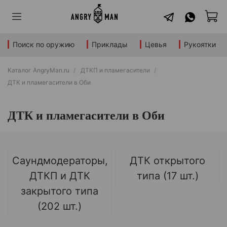
Поиск по оружию
Приклады
Цевья
Рукоятки
Каталог AngryMan.ru
ДТКП и пламегасители
ДТК и пламегасители в Оби
ДТК и пламегасители в Оби
Саундмодераторы,
ДТК открытого
ДТКП и ДТК
типа (17 шт.)
закрытого типа
(202 шт.)