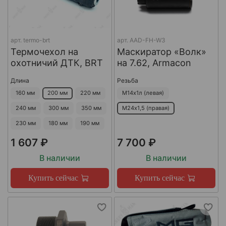
арт.
termo-brt
арт.
AAD-FH-W3
Термочехол на
Маскиратор «Волк»
охотничий ДТК, BRT
на 7.62, Armacon
Длина
Резьба
160 мм
200 мм
220 мм
М14х1л (левая)
240 мм
300 мм
350 мм
М24х1,5 (правая)
230 мм
180 мм
190 мм
1 607 ₽
7 700 ₽
В наличии
В наличии
Купить сейчас
Купить сейчас