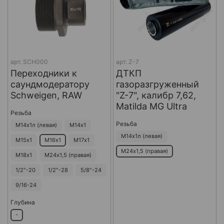
арт.
SCH000
арт.
Z-7
Переходники к
ДТКП
саундмодератору
газоразгруженный
Schweigen, RAW
"Z-7", калибр 7,62,
Matilda MG Ultra
Резьба
Резьба
М14х1л (левая)
М14х1
М14х1л (левая)
М15х1
М16х1
М17х1
М24х1,5 (правая)
М18х1
М24х1,5 (правая)
1/2"-20
1/2"-28
5/8"-24
9/16-24
Глубина
-