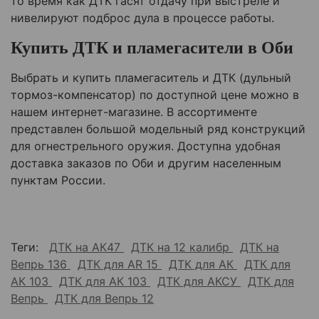
то время как ДТК гасят отдачу при выстреле и
нивелируют подброс дула в процессе работы.
Купить ДТК и пламегасители в
Оби
Выбрать и купить пламегаситель и ДТК (дульный
тормоз-компенсатор) по доступной цене можно в
нашем интернет-магазине. В ассортименте
представлен большой модельный ряд конструкций
для огнестрельного оружия. Доступна удобная
доставка заказов по
Оби
и другим населенным
пунктам России.
Теги:
ДТК на АК47
ДТК на 12 калибр
ДТК на
Вепрь 136
ДТК для AR 15
ДТК для АК
ДТК для
АК 103
ДТК для АК 103
ДТК для АКСУ
ДТК для
Вепрь
ДТК для Вепрь 12