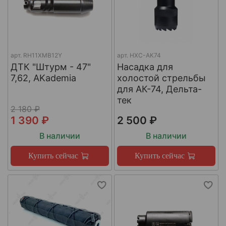
арт.
RH11XMB12Y
арт.
НХС-АК74
ДТК "Штурм - 47"
Насадка для
7,62, AKademia
холостой стрельбы
для АК-74, Дельта-
тек
2 180 ₽
1 390 ₽
2 500 ₽
В наличии
В наличии
Купить сейчас
Купить сейчас