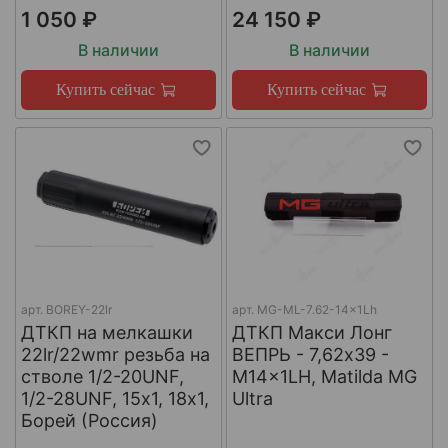
1 050 ₽
24 150 ₽
В наличии
В наличии
Купить сейчас
Купить сейчас
арт.
BOREY-22lr
арт.
MG-ML-7.62-14x1Lh
ДТКП на мелкашки
ДТКП Макси Лонг
22lr/22wmr резьба на
ВЕПРЬ - 7,62x39 -
стволе 1/2-20UNF,
M14x1LH, Matilda MG
1/2-28UNF, 15х1, 18х1,
Ultra
Борей (Россия)