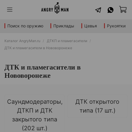
Поиск по оружию
Приклады
Цевья
Рукоятки
Каталог AngryMan.ru
ДТКП и пламегасители
ДТК и пламегасители в Нововоронеже
ДТК и пламегасители в
Нововоронеже
Саундмодераторы,
ДТК открытого
ДТКП и ДТК
типа (17 шт.)
закрытого типа
(202 шт.)