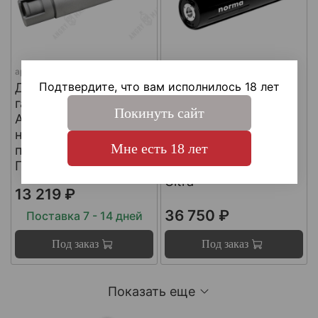
арт.
DTKZT PG АК12 G3
арт.
MG-NORMA-7.62
Подтвердите, что вам исполнилось 18 лет
ДТКП
ДТКП
газоразгруженный на
газоразгруженный
Покинуть сайт
АК12 G3 (с
"NORMA" на
несъемным
импортные
Мне есть 18 лет
пламегасителем) ,
карабины, калибр
Пафган / PufGun
30-06, Matilda MG
Ultra
13 219 ₽
36 750 ₽
Поставка 7 - 14 дней
Под заказ
Под заказ
Показать еще