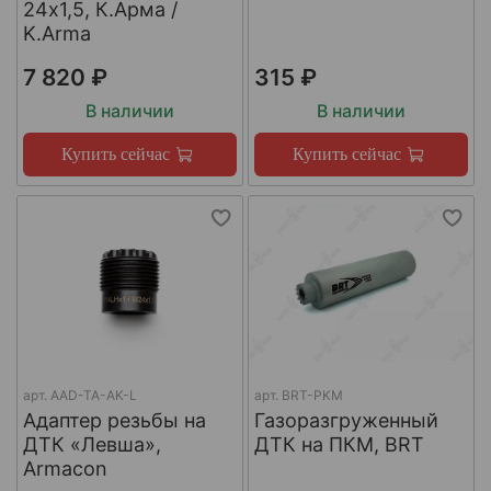
24х1,5, К.Арма /
K.Arma
7 820 ₽
315 ₽
В наличии
В наличии
Купить сейчас
Купить сейчас
арт.
AAD-TA-AK-L
арт.
BRT-PKM
Адаптер резьбы на
Газоразгруженный
ДТК «Левша»,
ДТК на ПКМ, BRT
Armacon