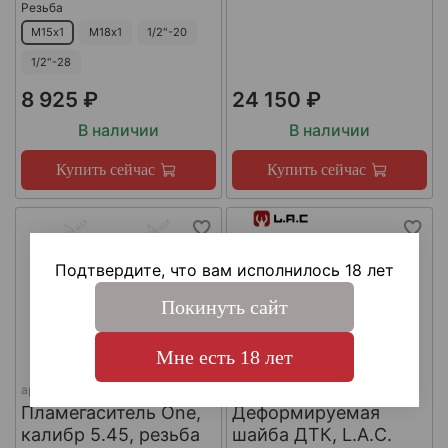
Резьба
М15х1
М18х1
1/2"-20
1/2"-28
8 925 ₽
24 150 ₽
В наличии
В наличии
Купить сейчас
Купить сейчас
Подтвердите, что вам исполнилось 18 лет
Покинуть сайт
Мне есть 18 лет
арт.
КА-Д-1
арт.
#LAC0141
Пламегаситель One,
Деформируемая
калибр 5.45, резьба
шайба ДТК, L.A.C.