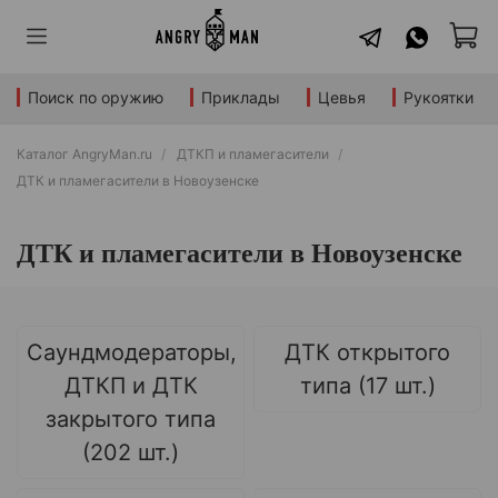
Поиск по оружию
Приклады
Цевья
Рукоятки
Каталог AngryMan.ru
ДТКП и пламегасители
ДТК и пламегасители в Новоузенске
ДТК и пламегасители в Новоузенске
Саундмодераторы,
ДТК открытого
ДТКП и ДТК
типа (17 шт.)
закрытого типа
(202 шт.)