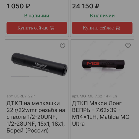
1 050 ₽
24 150 ₽
В наличии
В наличии
Купить сейчас
Купить сейчас
арт.
BOREY-22lr
арт.
MG-ML-7.62-14x1Lh
ДТКП на мелкашки
ДТКП Макси Лонг
22lr/22wmr резьба на
ВЕПРЬ - 7,62x39 -
стволе 1/2-20UNF,
M14x1LH, Matilda MG
1/2-28UNF, 15х1, 18х1,
Ultra
Борей (Россия)