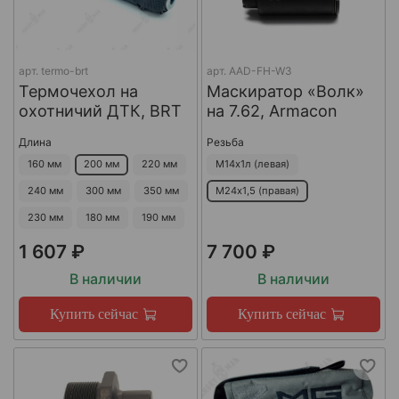
арт.
termo-brt
арт.
AAD-FH-W3
Термочехол на
Маскиратор «Волк»
охотничий ДТК, BRT
на 7.62, Armacon
Длина
Резьба
160 мм
200 мм
220 мм
М14х1л (левая)
240 мм
300 мм
350 мм
М24х1,5 (правая)
230 мм
180 мм
190 мм
1 607 ₽
7 700 ₽
В наличии
В наличии
Купить сейчас
Купить сейчас