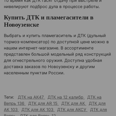
то время как ДТК гасят отдачу при выстреле и
нивелируют подброс дула в процессе работы.
Купить ДТК и пламегасители в
Новоузенске
Выбрать и купить пламегаситель и ДТК (дульный
тормоз-компенсатор) по доступной цене можно в
нашем интернет-магазине. В ассортименте
представлен большой модельный ряд конструкций
для огнестрельного оружия. Доступна удобная
доставка заказов по
Новоузенску
и другим
населенным пунктам России.
Теги:
ДТК на АК47
ДТК на 12 калибр
ДТК на
Вепрь 136
ДТК для AR 15
ДТК для АК
ДТК для
АК 103
ДТК для АК 103
ДТК для АКСУ
ДТК для
Вепрь
ДТК для Вепрь 12