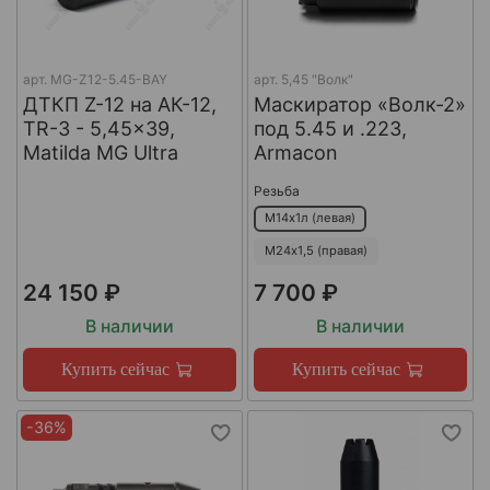
арт.
MG-Z12-5.45-BAY
арт.
5,45 "Волк"
ДТКП Z-12 на АК-12,
Маскиратор «Волк-2»
TR-3 - 5,45x39,
под 5.45 и .223,
Matilda MG Ultra
Armacon
Резьба
М14х1л (левая)
М24х1,5 (правая)
24 150 ₽
7 700 ₽
В наличии
В наличии
Купить сейчас
Купить сейчас
-36%