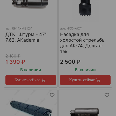
арт.
RH11XMB12Y
арт.
НХС-АК74
ДТК "Штурм - 47"
Насадка для
7,62, AKademia
холостой стрельбы
для АК-74, Дельта-
тек
2 180 ₽
1 390 ₽
2 500 ₽
В наличии
В наличии
Купить сейчас
Купить сейчас