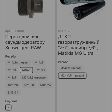
арт.
SCH000
арт.
Z-7
Переходники к
ДТКП
саундмодератору
газоразгруженный
Schweigen, RAW
"Z-7", калибр 7,62,
Matilda MG Ultra
Резьба
Резьба
М14х1л (левая)
М14х1
М14х1л (левая)
М15х1
М16х1
М17х1
М24х1,5 (правая)
М18х1
М24х1,5 (правая)
1/2"-20
1/2"-28
5/8"-24
9/16-24
Глубина
-