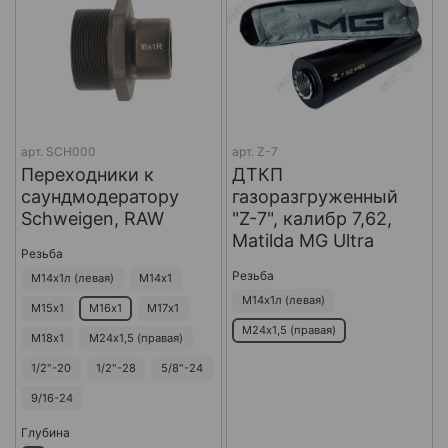
арт.
SCH000
арт.
Z-7
Переходники к
ДТКП
саундмодератору
газоразгруженный
Schweigen, RAW
"Z-7", калибр 7,62,
Matilda MG Ultra
Резьба
Резьба
М14х1л (левая)
М14х1
М14х1л (левая)
М15х1
М16х1
М17х1
М24х1,5 (правая)
М18х1
М24х1,5 (правая)
1/2"-20
1/2"-28
5/8"-24
9/16-24
Глубина