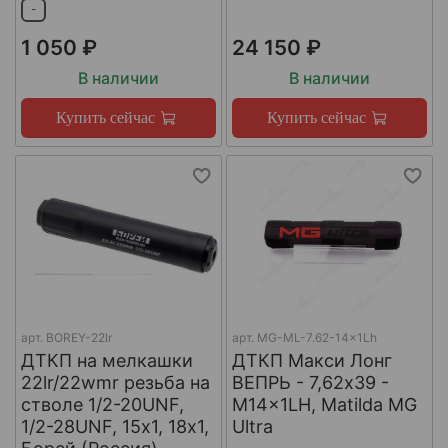
-
1 050 ₽
24 150 ₽
В наличии
В наличии
Купить сейчас
Купить сейчас
арт.
BOREY-22lr
арт.
MG-ML-7.62-14x1Lh
ДТКП на мелкашки
ДТКП Макси Лонг
22lr/22wmr резьба на
ВЕПРЬ - 7,62x39 -
стволе 1/2-20UNF,
M14x1LH, Matilda MG
1/2-28UNF, 15х1, 18х1,
Ultra