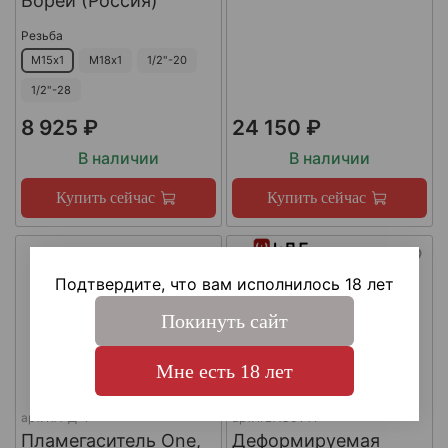
Борей (Россия)
Резьба
М15х1
М18х1
1/2"-20
1/2"-28
8 925 ₽
24 150 ₽
В наличии
В наличии
Купить сейчас
Купить сейчас
Подтвердите, что вам исполнилось 18 лет
Покинуть сайт
Мне есть 18 лет
арт.
КА-Д-1
арт.
#LAC0141
Пламегаситель One,
Деформируемая