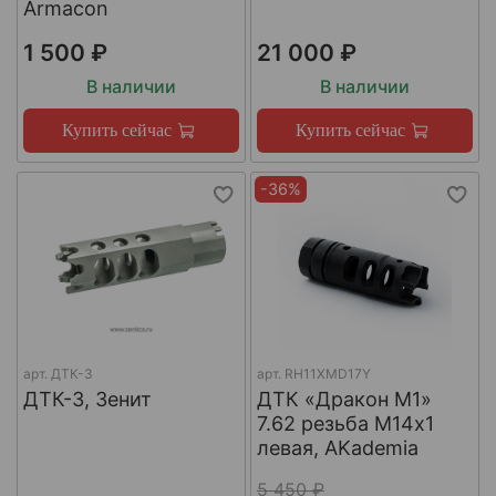
Armacon
1 500 ₽
21 000 ₽
В наличии
В наличии
Купить сейчас
Купить сейчас
-36%
арт.
ДТК-3
арт.
RH11XMD17Y
ДТК-3, Зенит
ДТК «Дракон М1»
7.62 резьба М14х1
левая, AKademia
5 450 ₽