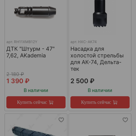
арт.
RH11XMB12Y
арт.
НХС-АК74
ДТК "Штурм - 47"
Насадка для
7,62, AKademia
холостой стрельбы
для АК-74, Дельта-
тек
2 180 ₽
1 390 ₽
2 500 ₽
В наличии
В наличии
Купить сейчас
Купить сейчас