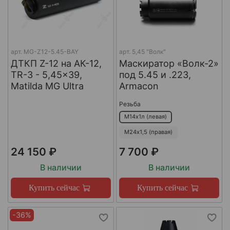
арт.
MG-Z12-5.45-BAY
арт.
5,45 "Волк"
ДТКП Z-12 на АК-12,
Маскиратор «Волк-2»
TR-3 - 5,45x39,
под 5.45 и .223,
Matilda MG Ultra
Armacon
Резьба
М14х1л (левая)
М24х1,5 (правая)
24 150 ₽
7 700 ₽
В наличии
В наличии
Купить сейчас
Купить сейчас
-36%