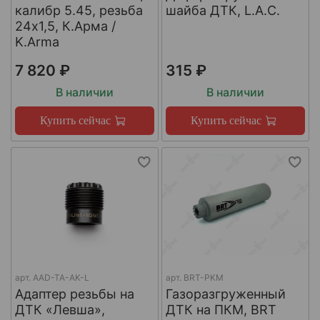
калибр 5.45, резьба
шайба ДТК, L.A.C.
24х1,5, К.Арма /
K.Arma
7 820 ₽
315 ₽
В наличии
В наличии
Купить сейчас
Купить сейчас
арт.
AAD-TA-AK-L
арт.
BRT-PKM
Адаптер резьбы на
Газоразгруженный
ДТК «Левша»,
ДТК на ПКМ, BRT