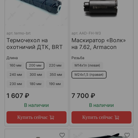
арт.
termo-brt
арт.
AAD-FH-W3
Термочехол на
Маскиратор «Волк»
охотничий ДТК, BRT
на 7.62, Armacon
Длина
Резьба
160 мм
200 мм
220 мм
М14х1л (левая)
240 мм
300 мм
350 мм
М24х1,5 (правая)
230 мм
180 мм
190 мм
1 607 ₽
7 700 ₽
В наличии
В наличии
Купить сейчас
Купить сейчас