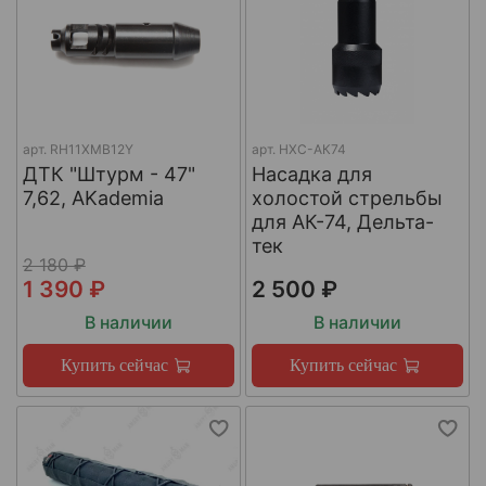
арт.
RH11XMB12Y
арт.
НХС-АК74
ДТК "Штурм - 47"
Насадка для
7,62, AKademia
холостой стрельбы
для АК-74, Дельта-
тек
2 180 ₽
1 390 ₽
2 500 ₽
В наличии
В наличии
Купить сейчас
Купить сейчас