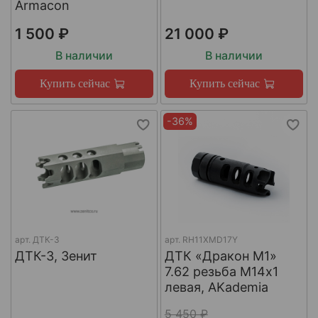
Armacon
1 500 ₽
21 000 ₽
В наличии
В наличии
Купить сейчас
Купить сейчас
-36%
арт.
ДТК-3
арт.
RH11XMD17Y
ДТК-3, Зенит
ДТК «Дракон М1»
7.62 резьба М14х1
левая, AKademia
5 450 ₽