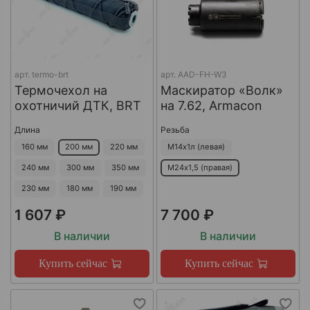
арт.
termo-brt
арт.
AAD-FH-W3
Термочехол на
Маскиратор «Волк»
охотничий ДТК, BRT
на 7.62, Armacon
Длина
Резьба
160 мм
200 мм
220 мм
М14х1л (левая)
240 мм
300 мм
350 мм
М24х1,5 (правая)
230 мм
180 мм
190 мм
1 607 ₽
7 700 ₽
В наличии
В наличии
Купить сейчас
Купить сейчас