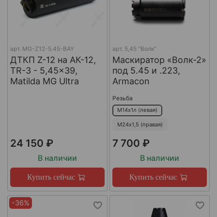
арт.
MG-Z12-5.45-BAY
арт.
5,45 "Волк"
ДТКП Z-12 на АК-12,
Маскиратор «Волк-2»
TR-3 - 5,45x39,
под 5.45 и .223,
Matilda MG Ultra
Armacon
Резьба
М14х1л (левая)
М24х1,5 (правая)
24 150 ₽
7 700 ₽
В наличии
В наличии
Купить сейчас
Купить сейчас
-36%