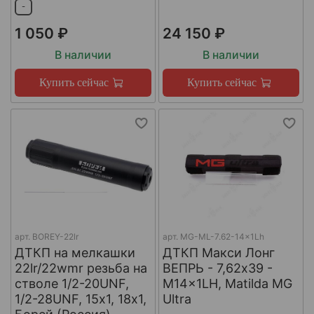
-
1 050 ₽
24 150 ₽
В наличии
В наличии
Купить сейчас
Купить сейчас
арт.
BOREY-22lr
арт.
MG-ML-7.62-14x1Lh
ДТКП на мелкашки
ДТКП Макси Лонг
22lr/22wmr резьба на
ВЕПРЬ - 7,62x39 -
стволе 1/2-20UNF,
M14x1LH, Matilda MG
1/2-28UNF, 15х1, 18х1,
Ultra