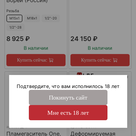
Борей (Россия)
Резьба
М15х1
М18х1
1/2"-20
1/2"-28
8 925 ₽
24 150 ₽
В наличии
В наличии
Купить сейчас
Купить сейчас
Подтвердите, что вам исполнилось 18 лет
Покинуть сайт
Мне есть 18 лет
арт.
КА-Д-1
арт.
#LAC0141
Пламегаситель One,
Деформируемая