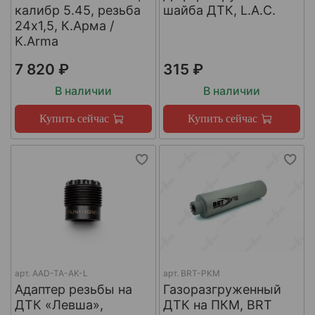
калибр 5.45, резьба
шайба ДТК, L.A.C.
24х1,5, К.Арма /
K.Arma
7 820 ₽
315 ₽
В наличии
В наличии
Купить сейчас
Купить сейчас
арт.
AAD-TA-AK-L
арт.
BRT-PKM
Адаптер резьбы на
Газоразгруженный
ДТК «Левша»,
ДТК на ПКМ, BRT