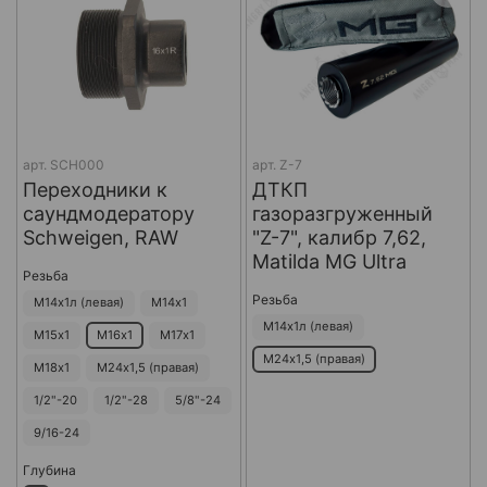
арт.
SCH000
арт.
Z-7
Переходники к
ДТКП
саундмодератору
газоразгруженный
Schweigen, RAW
"Z-7", калибр 7,62,
Matilda MG Ultra
Резьба
Резьба
М14х1л (левая)
М14х1
М14х1л (левая)
М15х1
М16х1
М17х1
М24х1,5 (правая)
М18х1
М24х1,5 (правая)
1/2"-20
1/2"-28
5/8"-24
9/16-24
Глубина