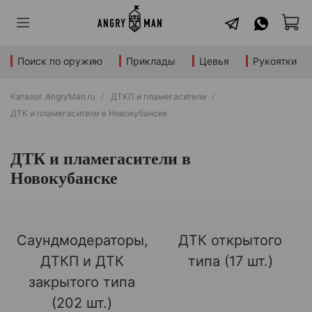
Поиск по оружию
Приклады
Цевья
Рукоятки
Каталог AngryMan.ru
ДТКП и пламегасители
ДТК и пламегасители в Новокубанске
ДТК и пламегасители в
Новокубанске
Саундмодераторы,
ДТК открытого
ДТКП и ДТК
типа (17 шт.)
закрытого типа
(202 шт.)