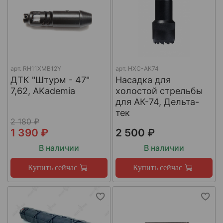
арт.
RH11XMB12Y
арт.
НХС-АК74
ДТК "Штурм - 47"
Насадка для
7,62, AKademia
холостой стрельбы
для АК-74, Дельта-
тек
2 180 ₽
1 390 ₽
2 500 ₽
В наличии
В наличии
Купить сейчас
Купить сейчас