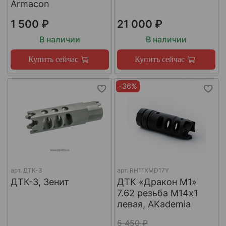
Armacon
1 500 ₽
21 000 ₽
В наличии
В наличии
Купить сейчас
Купить сейчас
-36%
арт.
ДТК-3
арт.
RH11XMD17Y
ДТК-3, Зенит
ДТК «Дракон М1»
7.62 резьба М14х1
левая, AKademia
5 450 ₽