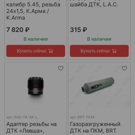
калибр 5.45, резьба
шайба ДТК, L.A.C.
24х1,5, К.Арма /
K.Arma
7 820 ₽
315 ₽
В наличии
В наличии
Купить сейчас
Купить сейчас
арт.
AAD-TA-AK-L
арт.
BRT-PKM
Адаптер резьбы на
Газоразгруженный
ДТК «Левша»,
ДТК на ПКМ, BRT