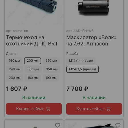
арт.
termo-brt
арт.
AAD-FH-W3
Термочехол на
Маскиратор «Волк»
охотничий ДТК, BRT
на 7.62, Armacon
Длина
Резьба
160 мм
200 мм
220 мм
М14х1л (левая)
240 мм
300 мм
350 мм
М24х1,5 (правая)
230 мм
180 мм
190 мм
1 607 ₽
7 700 ₽
В наличии
В наличии
Купить сейчас
Купить сейчас