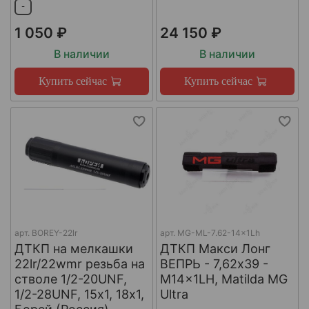
-
1 050 ₽
24 150 ₽
В наличии
В наличии
Купить сейчас
Купить сейчас
арт.
BOREY-22lr
арт.
MG-ML-7.62-14x1Lh
ДТКП на мелкашки
ДТКП Макси Лонг
22lr/22wmr резьба на
ВЕПРЬ - 7,62x39 -
стволе 1/2-20UNF,
M14x1LH, Matilda MG
1/2-28UNF, 15х1, 18х1,
Ultra