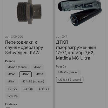
арт.
SCH000
арт.
Z-7
Переходники к
ДТКП
саундмодератору
газоразгруженный
Schweigen, RAW
"Z-7", калибр 7,62,
Matilda MG Ultra
Резьба
Резьба
М14х1л (левая)
М14х1
М14х1л (левая)
М15х1
М16х1
М17х1
М24х1,5 (правая)
М18х1
М24х1,5 (правая)
1/2"-20
1/2"-28
5/8"-24
9/16-24
Глубина