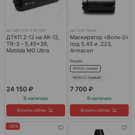
арт.
MG-Z12-5.45-BAY
арт.
5,45 "Волк"
ДТКП Z-12 на АК-12,
Маскиратор «Волк-2»
TR-3 - 5,45x39,
под 5.45 и .223,
Matilda MG Ultra
Armacon
Резьба
М14х1л (левая)
М24х1,5 (правая)
24 150 ₽
7 700 ₽
В наличии
В наличии
Купить сейчас
Купить сейчас
-36%