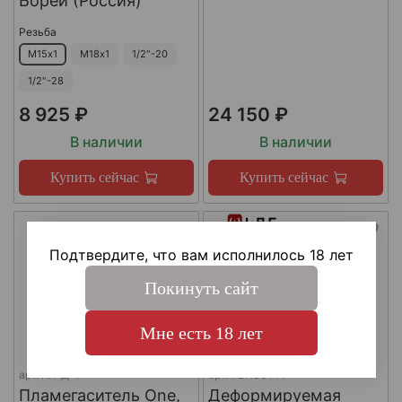
Борей (Россия)
Резьба
М15х1
М18х1
1/2"-20
1/2"-28
8 925 ₽
24 150 ₽
В наличии
В наличии
Купить сейчас
Купить сейчас
Подтвердите, что вам исполнилось 18 лет
Покинуть сайт
Мне есть 18 лет
арт.
КА-Д-1
арт.
#LAC0141
Пламегаситель One,
Деформируемая