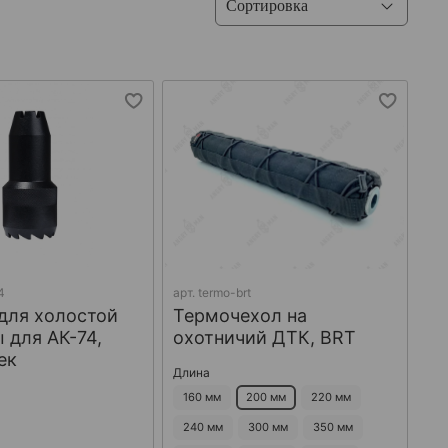
4
арт.
termo-brt
для холостой
Термочехол на
 для АК-74,
охотничий ДТК, BRT
ек
Длина
160 мм
200 мм
220 мм
240 мм
300 мм
350 мм