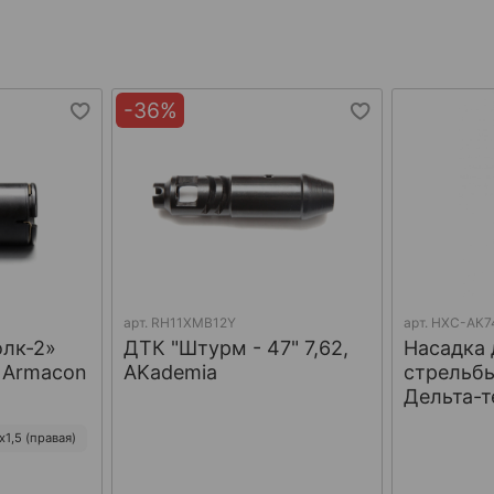
-36%
арт.
RH11XMB12Y
арт.
НХС-АК7
олк-2»
ДТК "Штурм - 47" 7,62,
Насадка 
, Armacon
AKademia
стрельбы
Дельта-т
1,5 (правая)