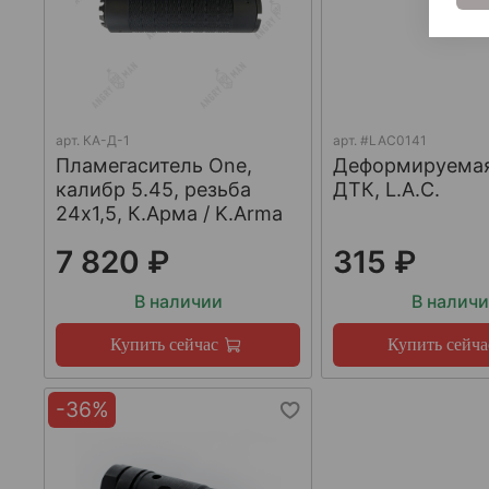
арт.
КА-Д-1
арт.
#LAC0141
Пламегаситель One,
Деформируема
калибр 5.45, резьба
ДТК, L.A.C.
24х1,5, К.Арма / K.Arma
7 820 ₽
315 ₽
В наличии
В налич
Купить сейчас
Купить сейча
-36%