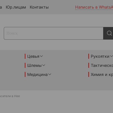
а
Юр.лицам
Контакты
Написать в Whats
Цевья
Рукоятки
Шлемы
Тактическ
Медицина
Химия и к
асители в Нее