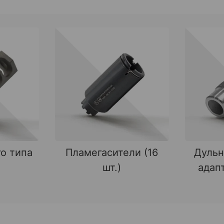
о типа
Пламегасители (16
Дульн
шт.)
адапт