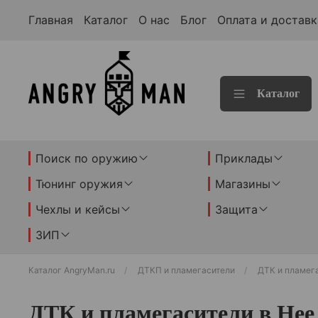
Главная
Каталог
О нас
Блог
Оплата и доставк
Каталог
Поиск по оружию
Приклады
Тюнинг оружия
Магазины
Чехлы и кейсы
Защита
ЗИП
Каталог AngryMan.ru
ДТКП и пламегасители
ДТК и пламег
ДТК и пламегасители в Нее