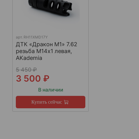
арт.
RH11XMD17Y
ДТК «Дракон М1» 7.62
резьба М14х1 левая,
AKademia
5 450 ₽
3 500 ₽
В наличии
Купить сейчас