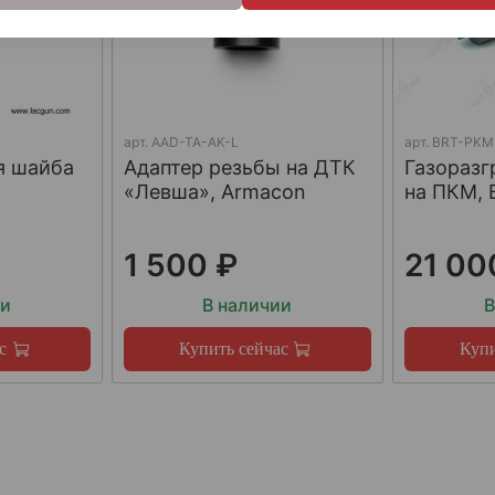
арт.
AAD-TA-AK-L
арт.
BRT-PKM
я шайба
Адаптер резьбы на ДТК
Газораз
«Левша», Armacon
на ПКМ, 
1 500 ₽
21 00
ии
В наличии
В
с
Купить сейчас
Купи