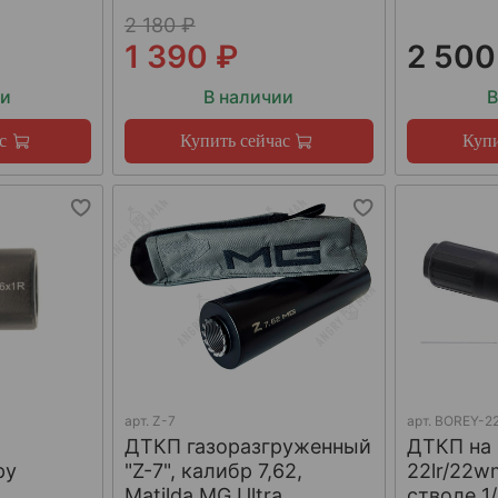
2 180 ₽
1 390 ₽
2 500
ии
В наличии
В
с
Купить сейчас
Купи
арт.
Z-7
арт.
BOREY-22
ДТКП газоразгруженный
ДТКП на
ру
"Z-7", калибр 7,62,
22lr/22w
W
Matilda MG Ultra
стволе 1