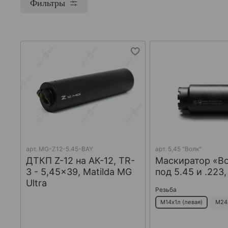
Фильтры
арт.
MG-Z12-5.45-BAY
арт.
5,45 "Волк"
ДТКП Z-12 на АК-12, TR-
Маскиратор «В
3 - 5,45x39, Matilda MG
под 5.45 и .223
Ultra
Резьба
М14х1л (левая)
М24х