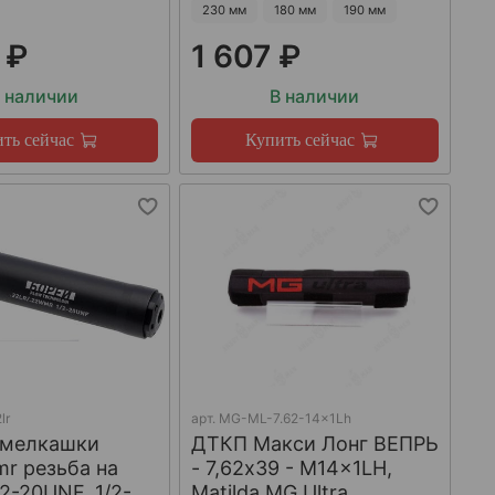
230 мм
180 мм
190 мм
 ₽
1 607 ₽
 наличии
В наличии
ть сейчас
Купить сейчас
lr
арт.
MG-ML-7.62-14x1Lh
 мелкашки
ДТКП Макси Лонг ВЕПРЬ
mr резьба на
- 7,62x39 - M14x1LH,
/2-20UNF, 1/2-
Matilda MG Ultra