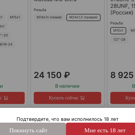
28UNF, 15
Резьба
(Россия)
х1
М15х1
М14х1л (левая)
М24х1,5 (правая)
Резьба
8х1
М15х1
М1
2"-20
1/2"-28
9/16-24
24 150 ₽
8 925
ии
В наличии
В
с
Купить сейчас
Купи
Подтвердите, что вам исполнилось 18 лет
Покинуть сайт
Мне есть 18 лет