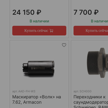
24 150 ₽
7 700 ₽
В наличии
В налич
Купить сейчас
Купить сейча
арт.
AAD-FH-W3
арт.
SCH000
Маскиратор «Волк» на
Переходники к
7.62, Armacon
саундмодерато
Schweigen, RA