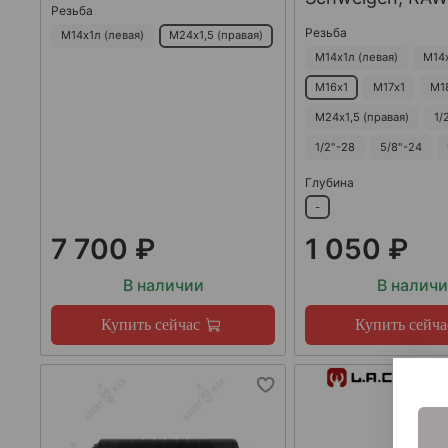
Резьба
Резьба
М14х1л (левая)
М24х1,5 (правая)
М14х1л (левая)
М14
М16х1
М17х1
М1
М24х1,5 (правая)
1/
1/2"-28
5/8"-24
Глубина
-
7 700 ₽
1 050 ₽
В наличии
В налич
Купить сейчас
Купить сейча