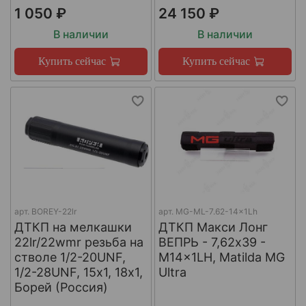
1 050 ₽
24 150 ₽
В наличии
В наличии
Купить сейчас
Купить сейчас
арт.
BOREY-22lr
арт.
MG-ML-7.62-14x1Lh
ДТКП на мелкашки
ДТКП Макси Лонг
22lr/22wmr резьба на
ВЕПРЬ - 7,62x39 -
стволе 1/2-20UNF,
M14x1LH, Matilda MG
1/2-28UNF, 15х1, 18х1,
Ultra
Борей (Россия)