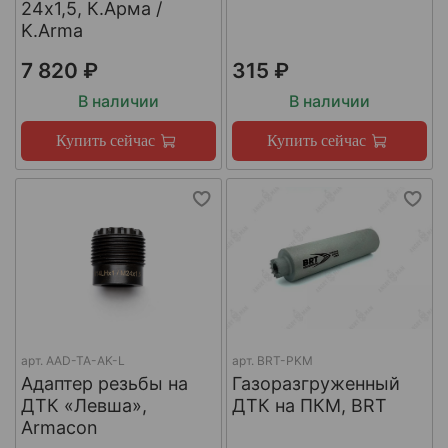
24х1,5, К.Арма /
K.Arma
7 820 ₽
315 ₽
В наличии
В наличии
Купить сейчас
Купить сейчас
арт.
AAD-TA-AK-L
арт.
BRT-PKM
Адаптер резьбы на
Газоразгруженный
ДТК «Левша»,
ДТК на ПКМ, BRT
Armacon