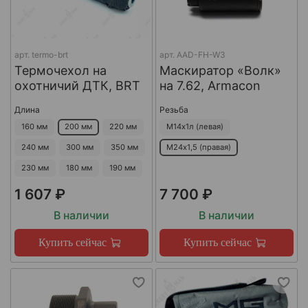
арт.
termo-brt
арт.
AAD-FH-W3
Термочехол на
Маскиратор «Волк»
охотничий ДТК, BRT
на 7.62, Armacon
Длина
Резьба
160 мм
200 мм
220 мм
М14х1л (левая)
240 мм
300 мм
350 мм
М24х1,5 (правая)
230 мм
180 мм
190 мм
1 607 ₽
7 700 ₽
В наличии
В наличии
Купить сейчас
Купить сейчас