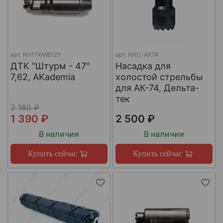
арт.
RH11XMB12Y
арт.
НХС-АК74
ДТК "Штурм - 47"
Насадка для
7,62, AKademia
холостой стрельбы
для АК-74, Дельта-
тек
2 180 ₽
1 390 ₽
2 500 ₽
В наличии
В наличии
Купить сейчас
Купить сейчас