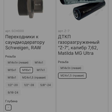
арт.
SCH000
арт.
Z-7
Переходники к
ДТКП
саундмодератору
газоразгруженный
Schweigen, RAW
"Z-7", калибр 7,62,
Matilda MG Ultra
Резьба
Резьба
М14х1л (левая)
М14х1
М14х1л (левая)
М15х1
М16х1
М17х1
М24х1,5 (правая)
М18х1
М24х1,5 (правая)
1/2"-20
1/2"-28
5/8"-24
9/16-24
Глубина
-