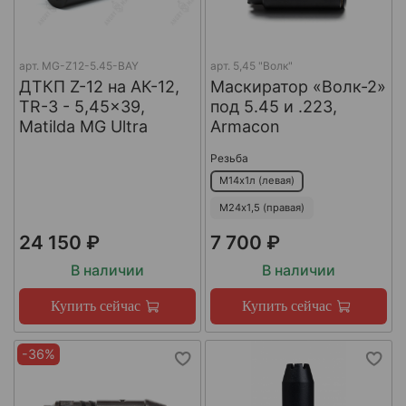
арт.
MG-Z12-5.45-BAY
арт.
5,45 "Волк"
ДТКП Z-12 на АК-12,
Маскиратор «Волк-2»
TR-3 - 5,45x39,
под 5.45 и .223,
Matilda MG Ultra
Armacon
Резьба
М14х1л (левая)
М24х1,5 (правая)
24 150 ₽
7 700 ₽
В наличии
В наличии
Купить сейчас
Купить сейчас
-36%