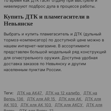
то время как ДТК гасят отдачу при выстреле и
нивелируют подброс дула в процессе работы.
Купить ДТК и пламегасители в
Невьянске
Выбрать и купить пламегаситель и ДТК (дульный
тормоз-компенсатор) по доступной цене можно в
нашем интернет-магазине. В ассортименте
представлен большой модельный ряд конструкций
для огнестрельного оружия. Доступна удобная
доставка заказов по
Невьянску
и другим
населенным пунктам России.
Теги:
ДТК на АК47
ДТК на 12 калибр
ДТК на
Вепрь 136
ДТК для AR 15
ДТК для АК
ДТК для
АК 103
ДТК для АК 103
ДТК для АКСУ
ДТК для
Вепрь
ДТК для Вепрь 12