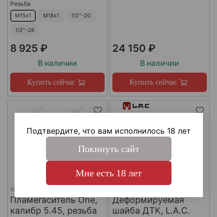
Резьба
М15х1
М18х1
1/2"-20
1/2"-28
8 925 ₽
24 150 ₽
В наличии
В наличии
Купить сейчас
Купить сейчас
Подтвердите, что вам исполнилось 18 лет
Покинуть сайт
Мне есть 18 лет
арт.
КА-Д-1
арт.
#LAC0141
Пламегаситель One,
Деформируемая
калибр 5.45, резьба
шайба ДТК, L.A.C.