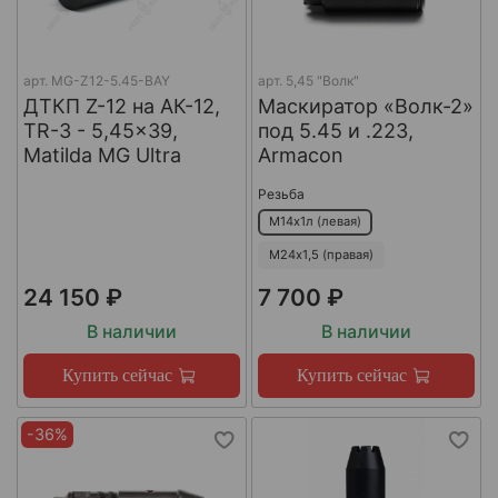
арт.
MG-Z12-5.45-BAY
арт.
5,45 "Волк"
ДТКП Z-12 на АК-12,
Маскиратор «Волк-2»
TR-3 - 5,45x39,
под 5.45 и .223,
Matilda MG Ultra
Armacon
Резьба
М14х1л (левая)
М24х1,5 (правая)
24 150 ₽
7 700 ₽
В наличии
В наличии
Купить сейчас
Купить сейчас
-36%