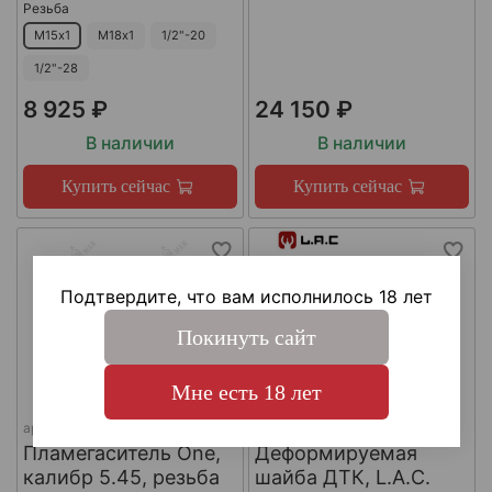
Резьба
М15х1
М18х1
1/2"-20
1/2"-28
8 925 ₽
24 150 ₽
В наличии
В наличии
Купить сейчас
Купить сейчас
Подтвердите, что вам исполнилось 18 лет
Покинуть сайт
Мне есть 18 лет
арт.
КА-Д-1
арт.
#LAC0141
Пламегаситель One,
Деформируемая
калибр 5.45, резьба
шайба ДТК, L.A.C.