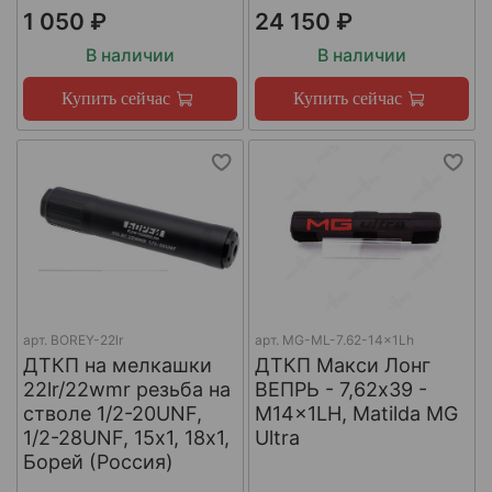
1 050 ₽
24 150 ₽
В наличии
В наличии
Купить сейчас
Купить сейчас
арт.
BOREY-22lr
арт.
MG-ML-7.62-14x1Lh
ДТКП на мелкашки
ДТКП Макси Лонг
22lr/22wmr резьба на
ВЕПРЬ - 7,62x39 -
стволе 1/2-20UNF,
M14x1LH, Matilda MG
1/2-28UNF, 15х1, 18х1,
Ultra
Борей (Россия)