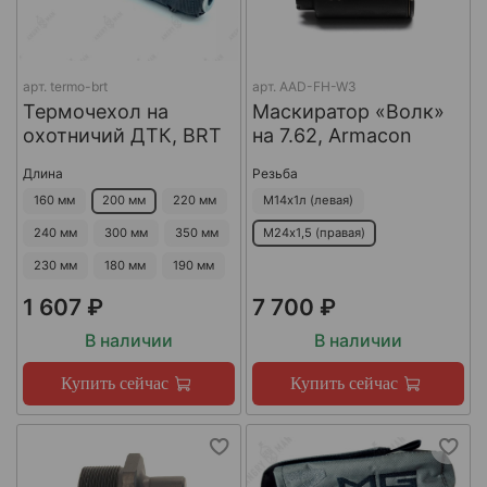
арт.
termo-brt
арт.
AAD-FH-W3
Термочехол на
Маскиратор «Волк»
охотничий ДТК, BRT
на 7.62, Armacon
Длина
Резьба
160 мм
200 мм
220 мм
М14х1л (левая)
240 мм
300 мм
350 мм
М24х1,5 (правая)
230 мм
180 мм
190 мм
1 607 ₽
7 700 ₽
В наличии
В наличии
Купить сейчас
Купить сейчас