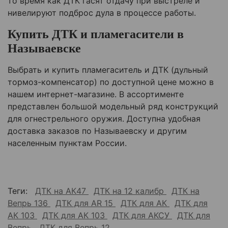
то время как ДТК гасят отдачу при выстреле и
нивелируют подброс дула в процессе работы.
Купить ДТК и пламегасители в
Называевске
Выбрать и купить пламегаситель и ДТК (дульный
тормоз-компенсатор) по доступной цене можно в
нашем интернет-магазине. В ассортименте
представлен большой модельный ряд конструкций
для огнестрельного оружия. Доступна удобная
доставка заказов по Называевску и другим
населенным пунктам России.
Теги:
ДТК на АК47
ДТК на 12 калибр
ДТК на
Вепрь 136
ДТК для AR 15
ДТК для АК
ДТК для
АК 103
ДТК для АК 103
ДТК для АКСУ
ДТК для
Вепрь
ДТК для Вепрь 12