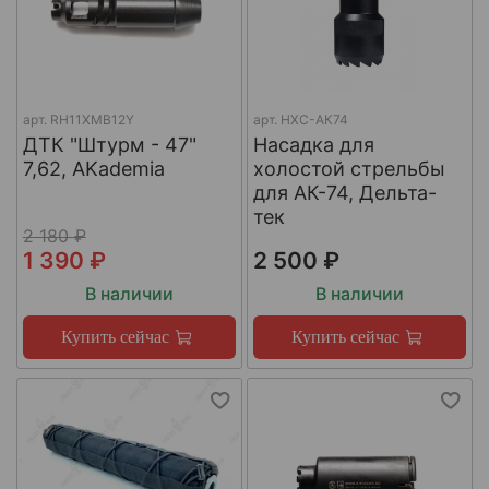
арт.
RH11XMB12Y
арт.
НХС-АК74
ДТК "Штурм - 47"
Насадка для
7,62, AKademia
холостой стрельбы
для АК-74, Дельта-
тек
2 180 ₽
1 390 ₽
2 500 ₽
В наличии
В наличии
Купить сейчас
Купить сейчас