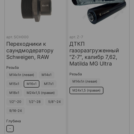
арт.
SCH000
арт.
Z-7
Переходники к
ДТКП
саундмодератору
газоразгруженный
Schweigen, RAW
"Z-7", калибр 7,62,
Matilda MG Ultra
Резьба
Резьба
М14х1л (левая)
М14х1
М14х1л (левая)
М15х1
М16х1
М17х1
М24х1,5 (правая)
М18х1
М24х1,5 (правая)
1/2"-20
1/2"-28
5/8"-24
9/16-24
Глубина
-